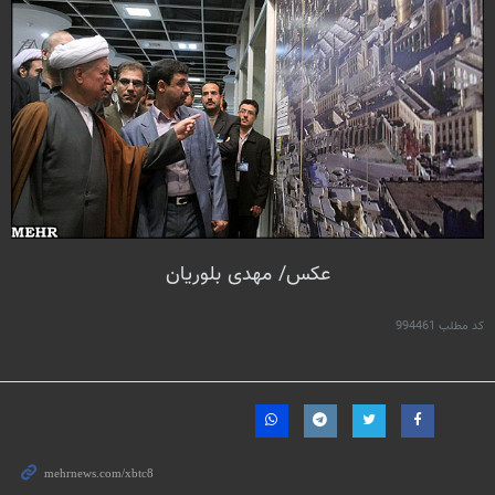
عکس/ مهدی بلوریان
کد مطلب
994461