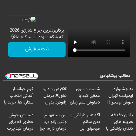
پرکاربردترین چراغ شارژی 2026
که شگفت زده ات میکنه 💡😍
ثبت سفارش
مطالب پیشنهادی
به جشنواره
شست و شوی
❌قرص‌ و دارو
کرم جوانساز
ایمپلنت تهران
عمقی کبد با
نخور❌ درمان
آلمانی انتخاب
خوش اومدی! |
دمنوش سم زدای
زانودرد بدون
ستاره ها!خرید با
فرصت محدوده!
گیاهی
قرص
تخفیف
پایان دغدغه
اگه عمر طولانی و
من نمیفهمم
دمنوش خوش
مشاوره رایگان
هزینه های
بدن سالم
وقتی زانو درد
عطری که برای
بگیر!
دندان پزشکی با
میخوای این
درمان داره، چرا
درمان کبدچرب
پک سفید کننده
نوشیدنی رو با
دردش رو داری
معجزه میکنه