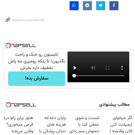
تابستون رو خنک و راحت
بگذرون! تا پنکه رومیزی مه پاش
تخفیف داره بخرش
سفارش بده!
مطالب پیشنهادی
اگر میخوای
شست و شوی
پایان دغدغه
هنوز برای زانو درد
ایمپلنت کنی
عمقی کبد با
هزینه های
قرص میخوری؟
الان وقتشه |
دمنوش سم زدای
دندان پزشکی با
وقتی می‌شه