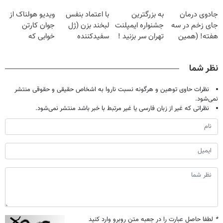
فقط با ۲۵
گیاهی
پک سفید کننده
بدون عمل
جادوی درمان
به بزرگترین
با اعتماد بنفس
ویدیو هولناک از
میلیون تومان!!!
خانگی
درمانش کرد؟؟؟؟
جای زخم در سه
جشنواره ایمپلنت
لبخند بزن (ژل
جوان کارتن
هفته! (همین
تهران سر بزنید !
سفیدکننده
خوابی که
حالا رایگان
| فقط ۲۵
دندان40%تخفیف)
میلیاردر شد.
صحبت کنید)
میلیون !
آموزش رایگان
نظر شما
نظرات حاوی توهین و هرگونه نسبت ناروا به اشخاص حقیقی و حقوقی منتشر
نمی‌شود.
نظراتی که غیر از زبان فارسی یا غیر مرتبط با خبر باشد منتشر نمی‌شود.
*
لطفا حاصل عبارت را در جعبه متن روبرو وارد کنید