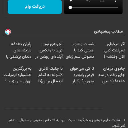
دریافت وام
مطالب پیشنهادی
اگر میخوای
شست و شوی
تجربه‌ی نوین
پایان دغدغه
ایمپلنت کنی
عمقی کبد با
ترید با والکس،
هزینه های
الان وقتشه |
دمنوش سم زدای
آینده‌ای روشن در
دندان پزشکی با
فقط با ۲۵
گیاهی
انتظار شماست
پک سفید کننده
جادوی درمان
تا کی می‌خوای
با جلبک لاغری
به بزرگترین
میلیون تومان!!!
خانگی
جای زخم در سه
قرص زانودرد
3سوته به اندام
جشنواره ایمپلنت
هفته! (همین
بخوری؟ یکبار
ایده ال برس(تا
تهران سر بزنید !
حالا رایگان
اصولی درمانش
امشب تخفیف
| فقط ۲۵
صحبت کنید)
کن
ویژه)
میلیون !
نظر شما
نظرات حاوی توهین و هرگونه نسبت ناروا به اشخاص حقیقی و حقوقی منتشر
نمی‌شود.