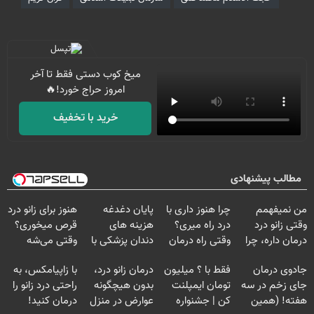
میخ کوب دستی فقط تا آخر
امروز حراج خورد!🔥
خرید با تخفیف
مطالب پیشنهادی
من نمیفهمم
چرا هنوز داری با
پایان دغدغه
هنوز برای زانو درد
وقتی زانو درد
درد راه میری؟
هزینه های
قرص میخوری؟
درمان داره، چرا
وقتی راه درمان
دندان پزشکی با
وقتی می‌شه
دردش رو داری
جلو پاته!
پک سفید کننده
بدون عمل
جادوی درمان
فقط با ؟ میلیون
درمان زانو درد،
با زاپیامکس، به
تحمل میکنی؟❗
خانگی
درمانش کرد؟؟؟؟
جای زخم در سه
تومان ایمپلنت
بدون هیچگونه
راحتی درد زانو را
هفته! (همین
کن | جشنواره
عوارض در منزل
درمان کنید!