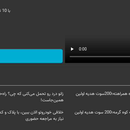
با 10 تومن، s25 اولترا بخر | اقساط 2 ساله
با گرمی کوه نقره همراهته؛200سوت هدیه اولین
زانو درد رو تحمل می‌کنی که چی؟ راه
همین‌جاست!
با نقره پشتت به کوه گرمه؛200 سوت هدیه اولین
خلافی خودروتو الان ببین، با پلاک و ک
نیاز به مراجعه حضوری