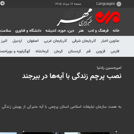
جمعه ۱۶ مرداد ۱۴۰۵
خانه
فرهنگ و ادب
هنر
دين، حوزه، انديشه
دانشگاه و فناوری
سلامت
عناوین اخبار
آذربایجان شرقی
آذربایجان غربی
اصفهان
اردبیل
البرز
فارس
قزوین
قم
کردستان
کرمان
کرمانشاه
کهگیلویه و بویراحمد
امیرحسین رادنیا
نصب پرچم زندگی با آیه‌ها در بیرجند
به همت سازمان تبلیغات اسلامی استان پرچمی با آیه متبرکی از پویش زندگی با