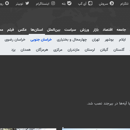
تلگرام
سروش
آی گپ
بله
اینستاگرام
توییتر
روبی
جامعه
اقتصاد
بازار
ورزش
سیاست
بین‌الملل
استان‌ها
عکس
فیلم
مج
ایلام
بوشهر
تهران
چهارمحال و بختیاری
خراسان جنوبی
خراسان رضوی
گلستان
گیلان
لرستان
مازندران
مرکزی
هرمزگان
همدان
یزد
 آیه‌ها در بیرجند نصب شد.