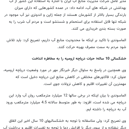
مدیر عامل شرکت مدیریت منابع آب ایران با اشاره به استفاده این کشور از آب
بهداشتی در شبکه های آب، ادامه داد: در عمده کشورهایی که دارای میزان
بارندگی بسیار بالاتر از کشورمان هستند از جمله ژاپن و اندونزی نیز آب موجود در
شبکه تنها قابل استفاده برای استحمام و شستشو است و مردم آب شرب را به
صورت بسته بندی خریداری می کنند.
الماسوندی با تاکید بر اینکه ما محدودیت منابع آب داریم، تصریح کرد: باید تلاش
شود مردم به سمت مصرف بهینه حرکت کنند.
خشکسالی 10 ساله؛ حیات دریاچه ارومیه را به مخاطره انداخت
وی همچنین در پاسخ به سئوال دیگر خبرنگار مهر در مورد وضعیت دریاچه ارومیه،
عنوان کرد: فاکتورهای مختلفی در کاهش منابع این دریاچه دخیل است که
مهمترین آن تغییرات اقلیم و کاهش نزولات جوی است.
الماسوندی با بیان اینکه در برخی سالها 12 میلیارد مترمکعب روان آب وارد این
دریاچه می شده است، افزود: به طور متوسط سالانه 4.5 میلیارد مترمکعب ورود
آب به دریاچه را داشته ایم.
وی تصریح کرد: ولی متاسفانه با توجه به خشکسالیهای 10 سال اخیر این اتفاق
دیگر نیفتاده و از سوی دیگر با افزایش دما با توجه به تغییرات اقلیم و برداشت آب