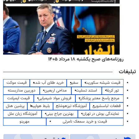
روزنامه‌های صبح یکشنبه ۱۸ مرداد ۱۴۰۵
تبلیغات
قیمت شیشه سکوریت
سفیر
خرید طلای آب شده
قیمت موکت
تور کربلا
استند تسلیت
مداحی اربعین
دوربین مداربسته
مرجع پاسخ معتبر پزشکان
فروش مواد شیمیایی
قیمت ایمپلنت
قطعات لباسشویی
آموزشگاه تیزهوشان
بلیط هواپیما
پرشین هتل
نمایندگی بوش در تهران
بهترین جراح بینی
آموزشگاه زبان ملل
قیمت و خرید سمعک نامرئی
مهرینو