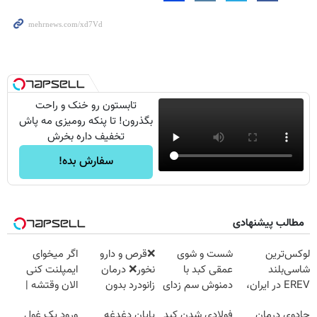
تابستون رو خنک و راحت
بگذرون! تا پنکه رومیزی مه پاش
تخفیف داره بخرش
سفارش بده!
مطالب پیشنهادی
لوکس‌ترین
شست و شوی
❌قرص‌ و دارو
اگر میخوای
شاسی‌بلند
عمقی کبد با
نخور❌ درمان
ایمپلنت کنی
EREV در ایران،
دمنوش سم زدای
زانودرد بدون
الان وقتشه |
توسط نیکا موتور
گیاهی
قرص
فقط با ۲۵
جادوی درمان
فولادی شدن کبد
پایان دغدغه
ورود یک غول
رونمایی شد!
میلیون تومان!!!