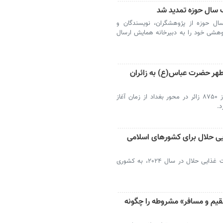
سال حوزه تمدید شد
ل حوزه از پژوهشگران، نویسندگان و
کرد تا پایان مرداد ۱۴۰۵ آثار پژوهشی خود را به دبیرخانه همایش ارسال
ر حضرت عباس(ع) به زائران
موکب فرهنگی حرم مطهر حضرت عباس(ع) از ۸۷۵۰ زائر در محور بغداد از زمان آغاز
د.
یی حلال برای کشورهای اسلامی
برزیل با ثبت ارقام چشمگیر صادرات محصولات غذایی حلال در سال ۲۰۲۴، به کشوری
یم و مسافر» مشروطه را چگونه