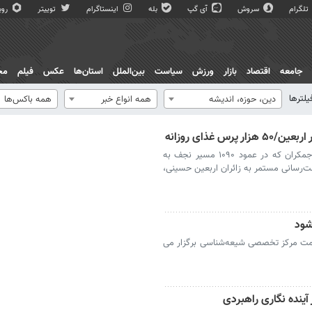
تلگرام
سروش
آی گپ
بله
اینستاگرام
توییتر
روبی
جامعه
اقتصاد
بازار
ورزش
سیاست
بین‌الملل
استان‌ها
عکس
فیلم
مج
یلترها
دين، حوزه، انديشه
همه انواع خبر
همه باکس‌ها
غذای روزانه
موکب مع امام منصور آستان مقدس مسجد جمکران که در عمود ۱۰۹۰ مسیر نجف به
ت‌رسانی مستمر به زائران اربعین حسینی،
شود
مت مرکز تخصصی شیعه‌شناسی برگزار می
ینده نگاری راهبردی