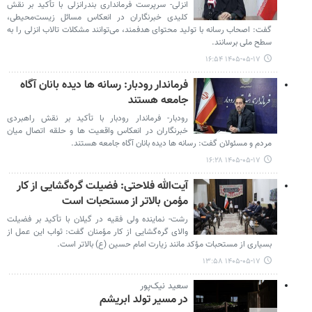
انزلی- سرپرست فرمانداری بندرانزلی با تأکید بر نقش
کلیدی خبرنگاران در انعکاس مسائل زیست‌محیطی،
گفت: اصحاب رسانه با تولید محتوای هدفمند، می‌توانند مشکلات تالاب انزلی را به
سطح ملی برسانند.
۱۴۰۵-۰۵-۱۷ ۱۶:۵۴
فرماندار رودبار: رسانه ها دیده بانان آگاه
جامعه هستند
رودبار- فرماندار رودبار با تأکید بر نقش راهبردی
خبرنگاران در انعکاس واقعیت ها و حلقه اتصال میان
مردم و مسئولان گفت: رسانه ها دیده بانان آگاه جامعه هستند.
۱۴۰۵-۰۵-۱۷ ۱۶:۲۸
آیت‌الله فلاحتی: فضیلت گره‌گشایی از کار
مؤمن بالاتر از مستحبات است
رشت- نماینده ولی فقیه در گیلان با تأکید بر فضیلت
والای گره‌گشایی از کار مؤمنان گفت: ثواب این عمل از
بسیاری از مستحبات مؤکد مانند زیارت امام حسین (ع) بالاتر است.
۱۴۰۵-۰۵-۱۷ ۱۳:۵۸
سعید نیک‌پور
در مسیر تولد ابریشم