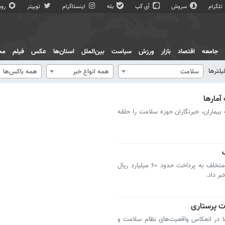
تلگرام
سروش
آی گپ
بله
اینستاگرام
توییتر
روبی
جامعه
اقتصاد
بازار
ورزش
سیاست
بین‌الملل
استان‌ها
عکس
فیلم
مج
یلترها
سلامت
همه انواع خبر
همه باکس‌ها
آمارها
یماران، خبرنگاران حوزه سلامت را حلقه
معاون غذا و دارو از محکومیت یک داروخانه متخلف به پرداخت حدود ۶۰ میلیارد ریال
ر داد.
ات پرستاری
ا در انعکاس واقعیت‌های نظام سلامت و