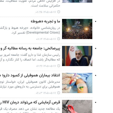
در افزایش آگاهی مردم، تقویت شفافیت، مطالب
حکمرانی سلامت است.
۱۴۰۵-۰۵-۱۷ ۰۸:۲۵
ما و تجربه «هبوط»
در روان‌شناسیِ خانواده، «چرخه هبوط و بازگشت
(Developmental Crises) تفسیر کرد.
۱۴۰۵-۰۵-۱۷ ۰۸:۱۴
پیرصالحی: جامعه به رسانه مطالبه گر و آز
رئیس سازمان غذا و دارو گفت: جامعه امروز بیش 
که مطالبه‌گر باشد، اما انصاف را کنار نگذارد و آز
۱۴۰۵-۰۵-۱۷ ۰۷:۲۶
انتقاد بیماران هموفیلی از کمبود دارو؛ 
مدیرعامل کانون هموفیلی ایران، خواستار توج
هموفیلی برای دسترسی به داروهای مورد نیازش
۱۴۰۵-۰۵-۱۷ ۰۶:۰۳
قرص آزمایشی که می‌تواند درمان HIV را متحول کند
یک مطالعه جدید نشان می دهد مصرف یک قرص 