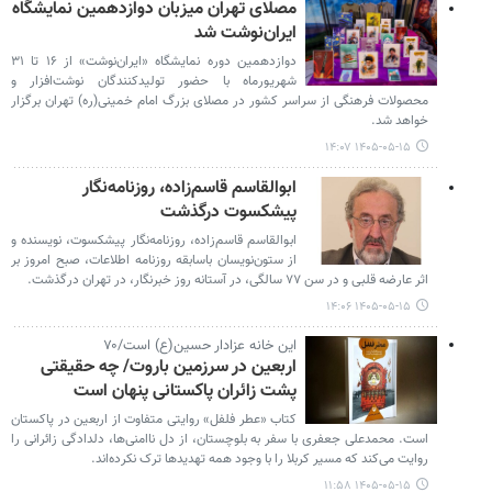
مصلای تهران میزبان دوازدهمین نمایشگاه
ایران‌نوشت شد
دوازدهمین دوره نمایشگاه «ایران‌نوشت» از ۱۶ تا ۳۱
شهریورماه با حضور تولیدکنندگان نوشت‌افزار و
محصولات فرهنگی از سراسر کشور در مصلای بزرگ امام خمینی(ره) تهران برگزار
خواهد شد.
۱۴۰۵-۰۵-۱۵ ۱۴:۰۷
ابوالقاسم قاسم‌زاده، روزنامه‌نگار
پیشکسوت درگذشت
ابوالقاسم قاسم‌زاده، روزنامه‌نگار پیشکسوت، نویسنده و
از ستون‌نویسان باسابقه روزنامه اطلاعات، صبح امروز بر
اثر عارضه قلبی و در سن ۷۷ سالگی، در آستانه روز خبرنگار، در تهران درگذشت.
۱۴۰۵-۰۵-۱۵ ۱۴:۰۶
این خانه عزادار حسین(ع) است/۷۰
اربعین در سرزمین باروت/ چه حقیقتی
پشت زائران پاکستانی پنهان است
کتاب «عطر فلفل» روایتی متفاوت از اربعین در پاکستان
است. محمدعلی جعفری با سفر به بلوچستان، از دل ناامنی‌ها، دلدادگی زائرانی را
روایت می‌کند که مسیر کربلا را با وجود همه تهدیدها ترک نکرده‌اند.
۱۴۰۵-۰۵-۱۵ ۱۱:۵۸