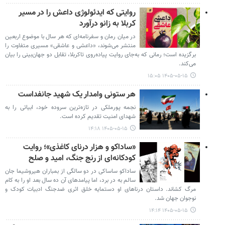
روایتی که ایدئولوژی داعش را در مسیر
کربلا به زانو درآورد
در میان رمان و سفرنامه‌ای که هر سال با موضوع اربعین
منتشر می‌شوند، «داعشی و عاشقی» مسیری متفاوت را
برگزیده است؛ رمانی که به‌جای روایت پیاده‌روی تاکربلا، تقابل دو جهان‌بینی را بیان
می‌کند.
۱۴۰۵-۰۵-۱۵ ۱۵:۰۵
هر ستونی وامدار یک شهید جانفداست
نجمه پورملکی در تازه‌ترین سروده خود، ابیاتی را به
شهدای امنیت تقدیم کرده است.
۱۴۰۵-۰۵-۱۵ ۱۴:۱۸
«ساداکو و هزار درنای کاغذی»؛ روایت
کودکانه‌ای از رنج جنگ، امید و صلح
ساداکو ساساکی در دو سالگی از بمباران هیروشیما جان
سالم به در برد، اما پیامدهای آن ده سال بعد او را به کام
مرگ کشاند. داستان درناهای او دستمایه خلق اثری ضدجنگ ادبیات کودک و
نوجوان جهان شد.
۱۴۰۵-۰۵-۱۵ ۱۴:۱۴