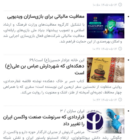
۱۴۰۵-۰۵-۱۴ ۱۰:۵۰
معافیت مالیاتی برای بازی‌سازان ویدیویی
با تشکیل کارگروه معافیت‌های وزارت فرهنگ و ارشاد
اسلامی و تصویب پیشنهاد بنیاد ملی بازی‌های رایانه‌ای،
معافیت مالیاتی شرکت‌های فعال بازی‌سازی اجرایی شد
و امکان بهره‌مندی از این حمایت فراهم شد.
۱۴۰۵-۰۵-۱۴ ۱۰:۴۷
این خانه عزادار حسین(ع) است/۶۹
دهکده‌ای که شهردارش عباس بن علی(ع)
است
کتاب «سر بر خاک دهکده» نوشته فائضه غفارحدادی،
روایتی متفاوت از نخستین سفر اربعین این نویسنده است؛ سفری که با همراهی
چهار محافظ، تجربه‌ای آمیخته از طنز، اشک و معنویت را روایت می‌کند.
۱۴۰۵-۰۵-۱۴ ۱۰:۴۲
ایران سازان / ۳
قراردادی که سرنوشت صنعت واکسن ایران
را تغییر داد
مرتضی آذرنوش از مدیران اثرگذار حوزه دارو و واکسن، از
چگونگی رشد دانش بیوتکنولوژی، ارتقاء انستیتو پاستور ایران و نقش شبکه