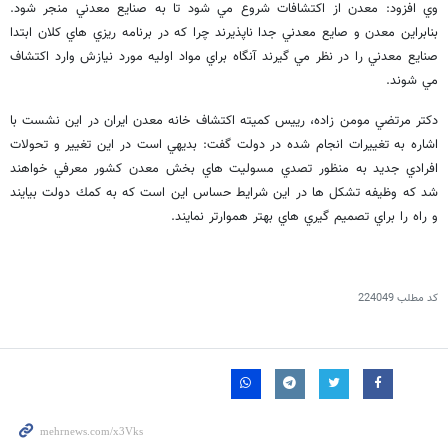
وي افزود: معدن از اكتشافات شروع مي شود تا به صنايع معدني منجر شود.
بنابراين معدن و صايع معدني جدا ناپذيرند چرا كه در برنامه ريزي هاي كلان ابتدا
صنايع معدني را در نظر مي گيرند آنگاه براي مواد اوليه مورد نيازش وارد اكتشاف
مي شوند.
دكتر مرتضي مومن زاده، رييس كميته اكتشاف خانه معدن ايران در اين نشست با
اشاره به تغييرات انجام شده در دولت گفت: بديهي است در اين تغيير و تحولات
افرادي جديد به منظور تصدي مسوليت هاي بخش معدن كشور معرفي خواهند
شد كه وظيفه تشكل ها در اين شرايط حساس اين است كه به كمك دولت بيايند
و راه را براي تصميم گيري هاي بهتر هموارتر نمايند.
کد مطلب
224049