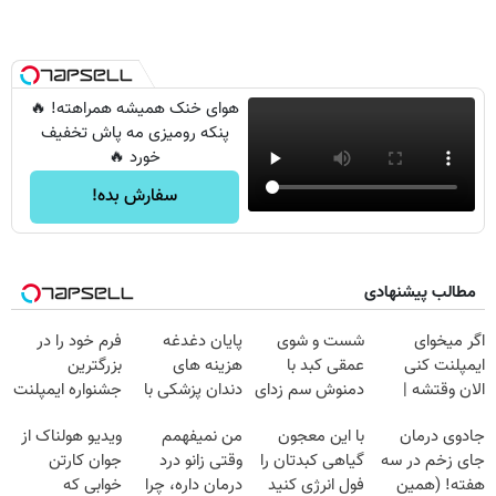
هوای خنک همیشه همراهته! 🔥
پنکه رومیزی مه پاش تخفیف
خورد 🔥
سفارش بده!
مطالب پیشنهادی
اگر میخوای
شست و شوی
پایان دغدغه
فرم خود را در
ایمپلنت کنی
عمقی کبد با
هزینه های
بزرگترین
الان وقتشه |
دمنوش سم زدای
دندان پزشکی با
جشنواره ایمپلنت
فقط با ۲۵
گیاهی
پک سفید کننده
تهران پر کنید ! |
جادوی درمان
با این معجون
من نمیفهمم
ویدیو هولناک از
میلیون تومان!!!
خانگی
فقط ۲۵ میلیون
جای زخم در سه
گیاهی کبدتان را
وقتی زانو درد
جوان کارتن
هفته! (همین
فول انرژی کنید
درمان داره، چرا
خوابی که