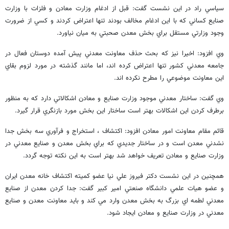
سياسي راد در اين نشست گفت: قبل از ادغام وزارت معادن و فلزات با وزارت
صنايع كساني كه با اين ادغام مخالف بودند تنها اعتراض كردند و كسي از ضرورت
وجود وزارتي مستقل براي بخش معدن صحبتي به ميان نياورد.
وي افزود: اخيرا نيز كه بحث حذف معاونت معدني پيش آمده دوستان فعال در
جامعه معدني كشور تنها اعتراض كرده اند، اما مانند گذشته در مورد لزوم بقاي
اين معاونت موضوعي را مطرح نكرده اند.
وي گفت: ساختار معدني موجود وزارت صنايع و معادن اشكالاتي دارد كه به منظور
برطرف كردن اين اشكالات بهتر است ساختار اين بخش مورد بازنگري قرار گيرد.
قائم مقام معاونت امور معادن افزود: اكتشاف ، استخراج و فرآوري سه بخش جدا
نشدني معدن است و در ساختار جديدي كه براي بخش معدن و صنايع معدني در
وزارت صنايع و معادن تعريف خواهد شد بهتر است به اين نكته توجه گردد.
همچنين در اين نشست دكتر فيروز علي نيا عضو كميته اكتشاف خانه معدن ايران
و عضو هيات علمي دانشگاه صنعتي امير كبير گفت: جدا كردن معدن از صنايع
معدني لطمه اي بزرگ به بخش معدن وارد مي كند و بايد معاونت معدن و صنايع
معدني در وزارت صنايع و معادن ايجاد شود.