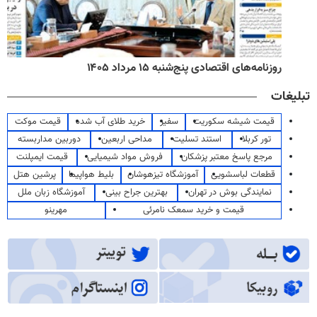
روزنامه‌های اقتصادی پنج‌شنبه ۱۵ مرداد ۱۴۰۵
تبلیغات
قیمت شیشه سکوریت
سفیر
خرید طلای آب شده
قیمت موکت
تور کربلا
استند تسلیت
مداحی اربعین
دوربین مداربسته
مرجع پاسخ معتبر پزشکان
فروش مواد شیمیایی
قیمت ایمپلنت
قطعات لباسشویی
آموزشگاه تیزهوشان
بلیط هواپیما
پرشین هتل
نمایندگی بوش در تهران
بهترین جراح بینی
آموزشگاه زبان ملل
قیمت و خرید سمعک نامرئی
مهرینو