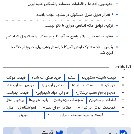
جدیدترین ادعاها و اقدامات خصمانه واشنگتن علیه ایران
۶ نفر از حریق منزل مسکونی در مشهد نجات یافتند
ترکیه: توافق مکه ائتلافی موازی با ناتو نیست
مقاومت اسلامی عراق: پاسخ به آمریکا و عربستان را به تعویق انداختیم
رئیس ستاد مشترک ارتش آمریکا خواستار راهی برای خروج از جنگ با
ایران شد
تبلیغات
قیمت شیشه سکوریت
سفیر
خرید طلای آب شده
قیمت موکت
تور کربلا
استند تسلیت
مداحی اربعین
دوربین مداربسته
مرجع پاسخ معتبر پزشکان
فروش مواد شیمیایی
قیمت ایمپلنت
قطعات لباسشویی
آموزشگاه تیزهوشان
بلیط هواپیما
پرشین هتل
نمایندگی بوش در تهران
بهترین جراح بینی
آموزشگاه زبان ملل
قیمت و خرید سمعک نامرئی
مهرینو