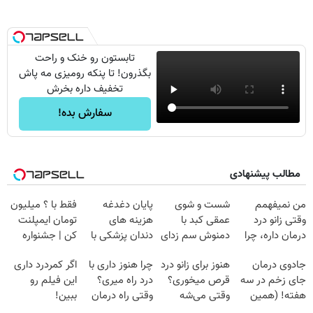
تابستون رو خنک و راحت
بگذرون! تا پنکه رومیزی مه پاش
تخفیف داره بخرش
سفارش بده!
مطالب پیشنهادی
من نمیفهمم
شست و شوی
پایان دغدغه
فقط با ؟ میلیون
وقتی زانو درد
عمقی کبد با
هزینه های
تومان ایمپلنت
درمان داره، چرا
دمنوش سم زدای
دندان پزشکی با
کن | جشنواره
دردش رو داری
گیاهی
پک سفید کننده
تموم نشه !!!
جادوی درمان
هنوز برای زانو درد
چرا هنوز داری با
اگر کمردرد داری
تحمل میکنی؟❗
خانگی
جای زخم در سه
قرص میخوری؟
درد راه میری؟
این فیلم رو
هفته! (همین
وقتی می‌شه
وقتی راه درمان
ببین!
حالا رایگان
بدون عمل
جلو پاته!
◗پرسش‌نامه رو