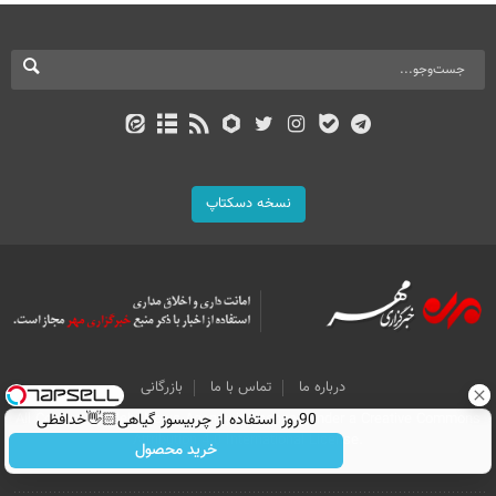
نسخه دسکتاپ
درباره ما
تماس با ما
بازرگانی
All Content by Mehr News Agency is licensed under a Creative Commons
90روز استفاده از چربیسوز گیاهی👋🏻خدافظی
Attribution 4.0 International License.
همیشگی با چاقی!خرید با تخفیف
خرید محصول