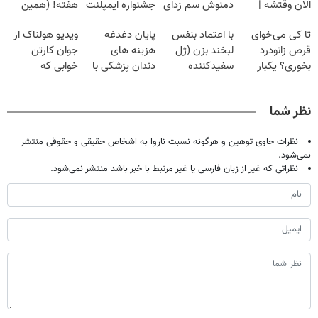
الان وقتشه |
دمنوش سم زدای
جشنواره ایمپلنت
هفته! (همین
فقط با ۲۵
گیاهی
تهران پر کنید ! |
حالا رایگان
تا کی می‌خوای
با اعتماد بنفس
پایان دغدغه
ویدیو هولناک از
میلیون تومان!!!
فقط ۲۵ میلیون
صحبت کنید)
قرص زانودرد
لبخند بزن (ژل
هزینه های
جوان کارتن
بخوری؟ یکبار
سفیدکننده
دندان پزشکی با
خوابی که
اصولی درمانش
دندان40%تخفیف)
پک سفید کننده
میلیاردر شد.
کن
خانگی
آموزش رایگان
نظر شما
نظرات حاوی توهین و هرگونه نسبت ناروا به اشخاص حقیقی و حقوقی منتشر
نمی‌شود.
نظراتی که غیر از زبان فارسی یا غیر مرتبط با خبر باشد منتشر نمی‌شود.