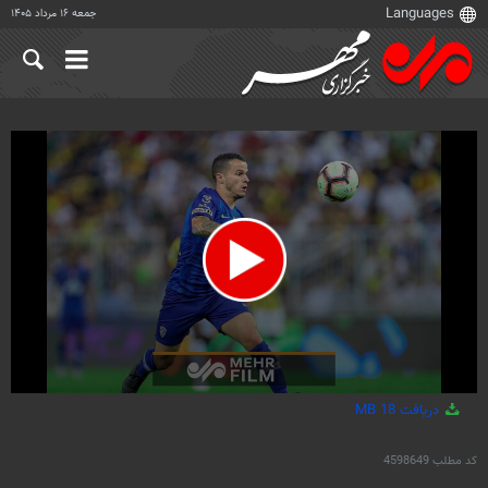
جمعه ۱۶ مرداد ۱۴۰۵
0
دریافت
18 MB
seconds
of
14
کد مطلب
4598649
seconds