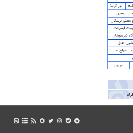
کت
تور کربلا
حی اربعین
معتبر پزشکان
مت ایمپلنت
اه تیزهوشان
شین هتل
رین جراح بینی
مهرینو