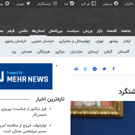
تلگرام
سروش
آی گپ
بله
اینستاگرام
توییتر
روبی
جامعه
اقتصاد
بازار
ورزش
سیاست
بین‌الملل
استان‌ها
عکس
فیلم
مج
ایلام
بوشهر
تهران
چهارمحال و بختیاری
خراسان جنوبی
خراسان رضوی
گلستان
گیلان
لرستان
مازندران
مرکزی
هرمزگان
همدان
یزد
تازه‌ترین اخبار
شمس‌آذر
اولیانوف: خروج از مناقشه آمریکا-
مسیر دیپلماسی ممکن است