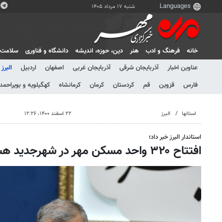
شنبه ۱۷ مرداد ۱۴۰۵
خانه
فرهنگ و ادب
هنر
دين، حوزه، انديشه
دانشگاه و فناوری
سلامت
عناوین اخبار
آذربایجان شرقی
آذربایجان غربی
اصفهان
اردبیل
البرز
فارس
قزوین
قم
کردستان
کرمان
کرمانشاه
کهگیلویه و بویراحمد
استانها
البرز
۲۲ اسفند ۱۴۰۰، ۱۲:۲۶
استاندار البرز خبر داد؛
افتتاح ۳۲۰ واحد مسکن مهر در شهرجدید هشتگرد