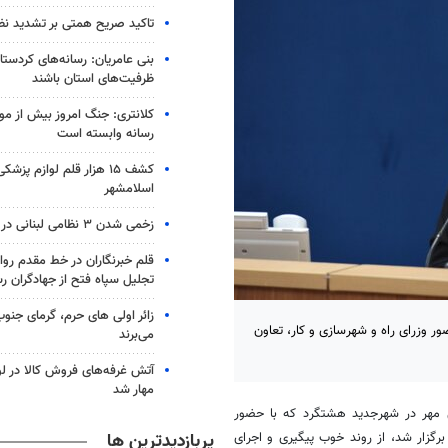
تاکید صریح همتی بر تشدید نظا
بنی عامریان: رسانه‌های کردستان
ظرفیت‌های استان باشند
کلانتری: جنگ امروز بیش از م
رسانه وابسته است
کشف ۱۵ هزار قلم لوازم پزش
اسلامشهر
زخمی شدن ۳ نظامی لبنانی در زوطر غربی
قلم خبرنگاران در خط مقدم رو
تجلیل سپاه فتح از جهادگران رس
زائر اولی های حرم، گرمای جنو
هشتگرد با حضور وزرای راه و شهرسازی و کار، تعاون
می‌برند
آتش غرفه‌های فروش کالا در لون
مهار شد
شهرجدید
هشتگرد که با حضور
پربازدیدترین ها
رگزار شد، از روند خوب پیگیری و اجرای