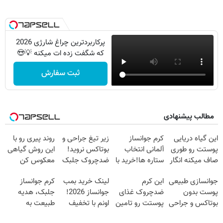
پرکاربردترین چراغ شارژی 2026
که شگفت زده ات میکنه 💡😍
ثبت سفارش
مطالب پیشنهادی
این گیاه دریایی
کرم جوانساز
زیر تیغ جراحی و
روند پیری رو با
پوستت رو طوری
آلمانی انتخاب
بوتاکس نروید!
این روش گیاهی
صاف میکنه انگار
ستاره ها!خرید با
ضدچروک جلبک
معکوس کن
20سال جوون
تخفیف
با40%تخفیف
جوانسازی طبیعی
این کرم
لینک خرید بمب
کرم جوانساز
شدی🔥
پوست بدون
ضدچروک غذای
جوانساز 2026!
جلبک، هدیه
بوتاکس و جراحی
پوستت رو تامین
اونم با تخفیف
طبیعت به
😳! خرید با
میکنه (خرید با
ویژه
شما(خرید با