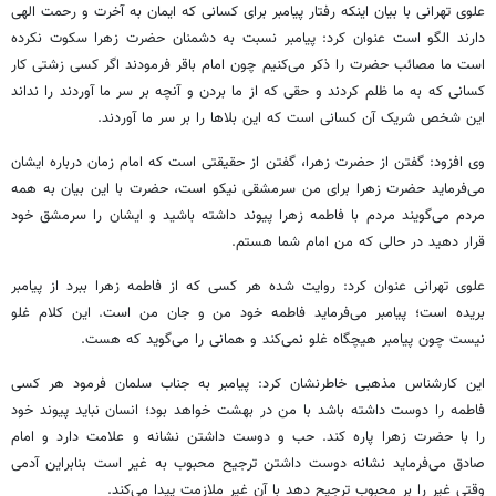
علوی تهرانی با بیان اینکه رفتار پیامبر برای کسانی که ایمان به آخرت و رحمت الهی
دارند الگو است عنوان کرد: پیامبر نسبت به دشمنان حضرت زهرا سکوت نکرده
است ما مصائب حضرت را ذکر می‌کنیم چون امام باقر فرمودند اگر کسی زشتی کار
کسانی که به ما ظلم کردند و حقی که از ما بردن و آنچه بر سر ما آوردند را نداند
این شخص شریک آن کسانی است که این بلاها را بر سر ما آوردند.
وی افزود: گفتن از حضرت زهرا، گفتن از حقیقتی است که امام زمان درباره ایشان
می‌فرماید حضرت زهرا برای من سرمشقی نیکو است، حضرت با این بیان به همه
مردم می‌گویند مردم با فاطمه زهرا پیوند داشته باشید و ایشان را سرمشق خود
قرار دهید در حالی که من امام شما هستم.
علوی تهرانی عنوان کرد: روایت شده هر کسی که از فاطمه زهرا ببرد از پیامبر
بریده است؛ پیامبر می‌فرماید فاطمه خود من و جان من است. این کلام غلو
نیست چون پیامبر هیچگاه غلو نمی‌کند و همانی را می‌گوید که هست.
این کارشناس مذهبی خاطرنشان کرد: پیامبر به جناب سلمان فرمود هر کسی
فاطمه را دوست داشته باشد با من در بهشت خواهد بود؛ انسان نباید پیوند خود
را با حضرت زهرا پاره کند.
حب
و دوست داشتن نشانه و علامت دارد و امام
صادق می‌فرماید نشانه دوست داشتن ترجیح محبوب به غیر است بنابراین آدمی
وقتی غیر را بر محبوب ترجیح دهد با آن غیر ملازمت پیدا می‌کند.