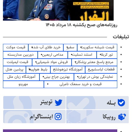
روزنامه‌های صبح یکشنبه ۱۸ مرداد ۱۴۰۵
تبلیغات
قیمت شیشه سکوریت
سفیر
خرید طلای آب شده
قیمت موکت
تور کربلا
استند تسلیت
مداحی اربعین
دوربین مداربسته
مرجع پاسخ معتبر پزشکان
فروش مواد شیمیایی
قیمت ایمپلنت
قطعات لباسشویی
آموزشگاه تیزهوشان
بلیط هواپیما
پرشین هتل
نمایندگی بوش در تهران
بهترین جراح بینی
آموزشگاه زبان ملل
قیمت و خرید سمعک نامرئی
مهرینو