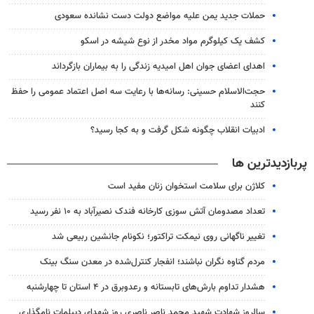
حملات جدید یمن علیه مواضع دولت دست نشانده سعودی
کشف یک کیلوگرم مواد مخدر از نوع شیشه در اسکو
اهدای اعضای جوان اهل امیدیه زندگی را به بیماران بازگرداند
حجت‌الاسلام حسینی: رسانه‌ها با رعایت سه اصل اعتماد عمومی را حفظ
کنند
ادبیات انقلاب چگونه شکل گرفت و به کجا رسید؟
پربازدیدترین ها
کلاژن برای سلامت استخوان زنان مفید است
تعداد مصدومان آتش سوزی کارخانه فندک نصیرآباد به ۱۰ نفر رسید
تغییر ناگهانی روی نیمکت تراکتور؛ نکونام جانشین ربیعی شد
مردم گناوه نگران نباشند؛ انفجار کنترل‌شده در معدن سنگ بینک
هشدار تداوم بارش‌های تابستانه و رعدوبرق در ۴ استان تا چهارشنبه
سالروز شهادت شهید محمد ناصر ناصری روز شهدای دیپلمات نامگذاری