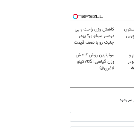
بستون
کاهش وزن راحت و بی
لو چربی
دردسر میخوای؟ پودر
جلبک رو با نصف قیمت
بخر!
 و
موثرترین روش کاهش
ودر
وزن گیاهی! 5تا۷کیلو
لاغری😍
نمی‌شود.