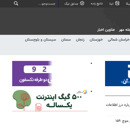
نتایج زنده
کا
ایتا
جداول لیگ
له مهر
عناوین اخبار
خراسان شمالی
خوزستان
زنجان
سمنان
سیستان و بلوچستان
اره درز اطلاعات
اجتماع مردم ولایتمدار گناباد در موج ۱۵۹