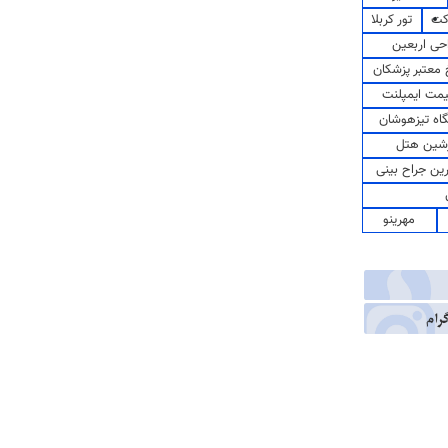
کت
تور کربلا
حی اربعین
معتبر پزشکان
مت ایمپلنت
اه تیزهوشان
شین هتل
رین جراح بینی
مهرینو