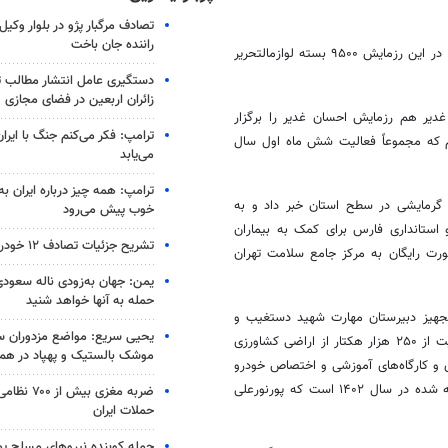
تصادف مرگبار پژو در بلوار وکیل‌
راننده جان باخت
پورنورعلی با اشاره به رزمایش مشق احسان در شهریور و مهر ۱۴۰۲، ادامه داد: در این رزمایش ۹۵۰۰ بسته لوازمالتحریر
دستگیری عامل انتشار مطالب تو
زائران اربعین در فضای مجازی
غدیر هم رزمایش احسان غدیر را برگزار
ترامپ: فکر می‌کنم جنگ با ایران
م که مجموعاً فعالیت شش ماه اول سال
می‌یابد
ترامپ: همه چیز درباره ایران به
وزیع ۳۲۰ دستگاه بخاری و لوازم گرمایشی در سطح استان خبر داد و به
خوب پیش می‌رود
و استانداری فارس برای کمک به بیماران
تشریح جزئیات تصادف ۱۲ خودرو با ۱۹ مصدوم
صورت رایگان به مرکز جامع سلامت تهران
یمن: جهان به‌زودی ناله سعودی‌
حمله به آنها خواهد شنید
، تجهیز دبیرستان مهارت شهید دستغیب و
یحیی سریع: مواضع مزدوران سع
کارگاه مهارت طی تفاهم‌نامه میان ما و اداره‌کل آموزش و پرورش استان، حمایت از ۲۵۰ هزار هکتار از اراضی کشاورزی
موشک بالستیک و پهپاد در ه
ورزی و کارگاه‌های آموزشی و اختصاص خودرو
جهت سرکشی کارشناسان و به کارگیری کارشناسان، از جمله دیگر خدمات ارائه شده در سال ۱۴۰۲ است که پورنورعلی
ضربه مغزی بیش
حملات ایران
حمله کوبنده نیروهای مسلح ی