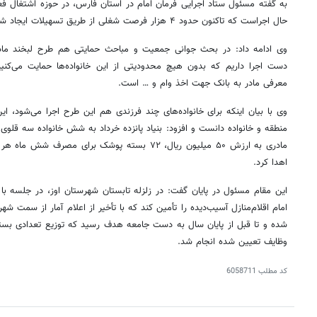
به گفته مسئول ستاد اجرایی فرمان امام در استان فارس، در حوزه اشتغال فع
حال اجراست که تاکنون حدود ۴ هزار فرصت شغلی از طریق تسهیلات ایجاد شده است.
وی ادامه داد: در بحث جوانی جمعیت و مباحث حمایتی هم طرح لبخند مادری 
دست اجرا داریم که بدون هیچ محدودیتی از این خانواده‌ها حمایت می‌کن
معرفی مادر به بانک جهت اخذ وام و … است.
وی با بیان اینکه برای خانواده‌های چند فرزندی هم این طرح اجرا می‌شود، ای
منطقه و خانواده دانست و افزود: بنیاد پانزده خرداد به شش خانواده سه قلو
اهدا کرد.
این مقام مسئول در پایان گفت: در زلزله تابستان شهرستان اوز، در جلسه با
امام اقلام‌منازل آسیب‌دیده را تأمین کند که با تأخیر از اعلام آمار از سمت شهر
شده و تا قبل از پایان سال به دست جامعه هدف رسید که توزیع تعدادی بسته
وظایف تعیین شده انجام شد.
۱۴
روزنامه‌های صبح پنج‌شنبه ۱۵ مرداد ۱۴۰۵
روزنام
کد مطلب
6058711