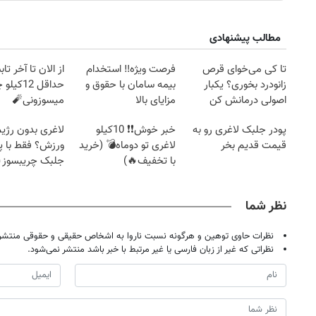
مطالب پیشنهادی
تا کی می‌خوای قرص
فرصت ویژه‼️ استخدام
از الان تا آخر تا
زانودرد بخوری؟ یکبار
بیمه سامان با حقوق و
حداقل 12کی
اصولی درمانش کن
مزایای بالا
میسوزونی🧨
پودر جلبک لاغری رو به
خبر خوش❗❗ 10کیلو
لاغری بدون رژیم
قیمت قدیم بخر
لاغری تو دوماه💣 (خرید
ورزش؟ فقط با پ
با تخفیف🔥)
جلبک چریبسوز
نظر شما
نظرات حاوی توهین و هرگونه نسبت ناروا به اشخاص حقیقی و حقوقی منتشر 
نظراتی که غیر از زبان فارسی یا غیر مرتبط با خبر باشد منتشر نمی‌شود.