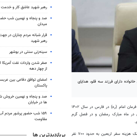
رهبر شهید عاشق کار و خدمت ب
صد و پنجاه و نهمین شب حضور 
میدان
قرار شبانه مردم چناران در جه
رهبر شهید
سینه‌زنی سنتی در بوشهر
صفر شدن واردات نفت آمریکا ا
از چهار دهه
امضای توافق دفاعی بین عربستا
انواده دارای فرزند سه قلو، هدایای
پاکستان
صد و پنجاه و نهمین خروش شب
ها در خیابان
، حسین پورنورعلی با اشاره به خدمات ستاد اجرایی فرمان امام (ره) در فارس در سال ۱۴۰۲
۱۵۹ شب حضور پرشور مردم آب
ا رزمایش همدلی توزیع ۸۷۰۰ بسته معیشتی در ماه مبارک رمضان و در فصل گرم
مقاومت
پربازدیدترین ها
وی تصریح کرد: در اربعین سال جاری نیز در دو قالب فعالیت داشتیم که کمک هزینه سفر اربعین به حدود ۷۰۰ نفر