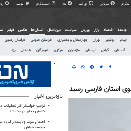
تلگرام
سروش
آی گپ
بله
اینستاگرام
توییتر
روبی
جامعه
اقتصاد
بازار
ورزش
سیاست
بین‌الملل
استان‌ها
عکس
فیلم
مج
ایلام
بوشهر
تهران
چهارمحال و بختیاری
خراسان جنوبی
خراسان رضوی
گلستان
گیلان
لرستان
مازندران
مرکزی
هرمزگان
همدان
یزد
تازه‌ترین اخبار
ترامپ خواستار آغاز تحقیقات درب
کاهش ذخایر مهمات شد
حماسه خیابان