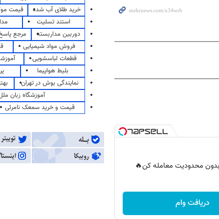
خرید طلای آب شده
قیمت مو
استند تسلیت
مدا
دوربین مداربسته
مرجع پاسخ 
فروش مواد شیمیایی
قی
قطعات لباسشویی
آموزشگ
بلیط هواپیما
پر
نمایندگی بوش در تهران
بهت
آموزشگاه زبان ملل
قیمت و خرید سمعک نامرئی
ر بدون محدودیت معامله کن🔥
دریافت وام