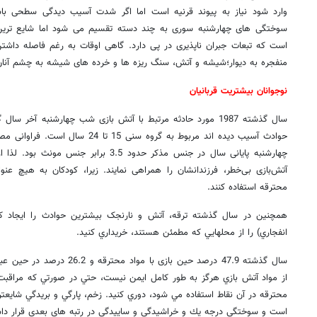
وارد شود نیاز به پیوند قرنیه است اما اگر شدت آسیب دیدگی سطحی باشد
سوختگی های چهارشنبه سوری به چند دسته تقسیم می شود اما شایع ترین آ
است که تبعات جبران ناپذیری در پی دارد. گاهی اوقات به رغم فاصله داشت
منفجره به دیوار؛شیشه و آتش، سنگ ریزه ها و خرده های شیشه به چشم آنان
نوجوانان بیشتریت قربانیان
سال گذشته 1987 مورد حادثه مرتبط با آتش بازی شب چهارشنبه آخ
حوادث آسیب دیده اند مربوط به گروه سنی
چهارشنبه پایانی سال در جنس مذکر حدود 3.5 بر
آتش‌بازی بی‌خطر، فرزندانشان را همراهی نمايند. زیرا، کودکان به هيچ عنوا
محترقه استفاده کنند.
همچنین در سال گذشته ترقه، آتش و نارنجک بیشترین حوادث را ایجاد کرد
انفجاري) را از محلهايي که مطمئن هستند، خريداري کنيد.
سال گذشته 47.9 درصد حین بازی با م
از مواد آتش بازي هرگز به طور کامل ايمن نيست، حتي در صورتي که مراقبت 
محترقه در آن نقاط استفاده مي شود، دوري كنيد. زخم، پارگي و بريدگي شايع
است و سوختگي درجه يك و خراشيدگي و ساييدگي در رتبه هاي بعدی قرار داش