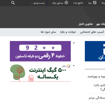
نتایج زنده
کا
ایتا
جداول لیگ
له مهر
عناوین اخبار
آسیب های اجتماعی
حوادث و بلایا
سایر حوزه ها
ویه و بویراحمد
ری زنان؛
گی؟
یستادگی مردم