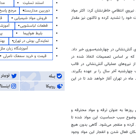
استند تسلیت
مدا
دوربین مداربسته
مرجع پاسخ 
ماموران نيروي انتظامي خاطرنشان کرد: اکثر مواد
 خود را تشديد کرده و تاکنون نيز مقدار
فروش مواد شیمیایی
قی
قطعات لباسشویی
آموزشگ
بلیط هواپیما
پر
نمایندگی بوش در تهران
بهت
آموزشگاه زبان ملل
نی تهران نیز از آماده‌باش بیش از 5000 تن نیروهای آتش‌نشانی در چهارشنبه‌سوری خبر داد.
قیمت و خرید سمعک نامرئی
ت که بر اساس تصمیمات اتخاذ شده در
با معاونان و مدیران آتش‌نشانی برگزار شد، بیش از 5000 تن از نیروهای عملیاتی آتش‌نشانی در قالب
چهارشنبه آخر سال را بر عهده بگیرند.
 17 روز بیست و هفتم اسفند ماه در تهران آغاز خواهد شد تا در این
روزها به عنوان ترقه و مواد محترقه و
 موضوع سبب حساسیت این مواد شده تا
 کرده و منفجر می‌شود. گاهی بدون هیچ
مکان فعال شدن و انفجار این مواد وجود