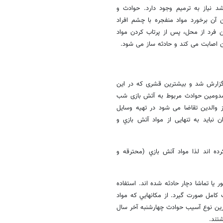
 نیاز به ترمیم وجود دارد. حوادث و
ن برخورد مواد منفجره با چشم افراد
ن فرد از محل، پس از پرتاب کردن مواد
 اصابت می کند و حادثه ساز می شود.
ر سال گزارش شد و بیشترین قشری که در این
 15 تا 24 سال است. فراوانی مصدومین حوادث مربوط به آتش بازی شب
ابر جنس مونث بود. لذا از والدین تقاضا می شود در تهیه وسایل
ن نبايد به تنهایی از مواد آتش بازي و
ه اند لذا مواد آتش بازي (محترقه و
واد محترقه و 26.2 درصد در حین عبور یا تماشا دچار حادثه شده اند. استفاده
کامل صورت گيرد. از مكانهايي كه مواد
ترين نوع آسيب حوادث چهارشنبه آخر سال
تند.