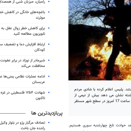
رامیان، میزبان شبی از همصدا
باغچه‌های خانگی در کاهش خطر 
موثرند
برای کاهش خطر زوال عقل به 
تلویزیون مطالعه کنید
ارتباط افزایش دما و تضعیف س
کودکان
شیرمادر از نوزاد در برابر عفون
محافظت می‌کند
ادامه عملیات نظامی یمنی‌ها عل
عربستان
تند. پلیس اعلام کرده با شادی مردم
شهادت ۱۲۵۴ فلسطینی در 
ذشته نشان می دهد بیش از نیمی از
تاکنون
قربانیان از ناحیه دست و چشم دچار آسیب دیدگی می شوند. آتش نشانان از ساعت 17 امروز در سطح شهر مستقر
پربازدیدترین ها
تصادف مرگبار پژو در بلوار وکیل‌
اهد حوادث تلخ چهارشنبه سوری هستیم.
راننده جان باخت