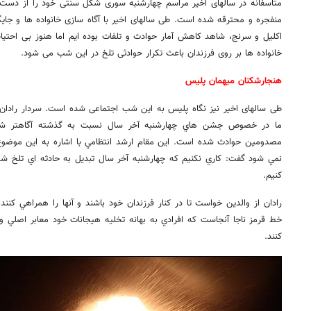
متاسفانه در سالهای اخیر مراسم چهارشنبه سوری شکل سنتی خود را از دست دا
منفجره و محترقه شده است. طی سالهای اخیر با آگاه سازی خانواده ها و جایگ
اکلیل و سرنج، شاهد کاهش آمار حوادث و تلفات بوده ایم اما هنوز بی احتیا
خانواده ها بر روی فرزندان باعث تکرار حوادثی تلخ در این شب می شود.
هنجارشکنان میهمان پلیس
طی سالهای اخیر نیز نگاه پلیس به این شب اجتماعی شده است. سردار رادان 
ما در خصوص جشن هاي چهارشنبه آخر سال نسبت به گذشته آگاهتر شد
مصدومين حوادث شده است. اين مقام ارشد انتظامي با اشاره به اين موضوع 
نمي شود گفت: کاري نکنيم که چهارشنبه آخر سال تبديل به حادثه اي تلخ شو
کنيم.
رادان از والدين خواست تا در کنار فرزندان خود باشند و آنها را همراهي کن
خط قرمز ناجا آنجاست که افرادي به بهانه تخليه هيجانات خود معابر اصلي و م
کنند.