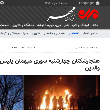
جمعه ۱۶ مرداد ۱۴۰۵
خانه
فرهنگ و ادب
هنر
دين، حوزه، انديشه
دانشگاه و فناوری
سلامت
عناوین اخبار
انتظامی
قضایی و حقوقی
شهری
میراث فرهنگی و گردش
جامعه
انتظامی
۲۷ اسفند ۱۳۹۲، ۹:۰۵
هنجارشکنان چهارشنبه سوری میهمان پلیس/ 
والدین