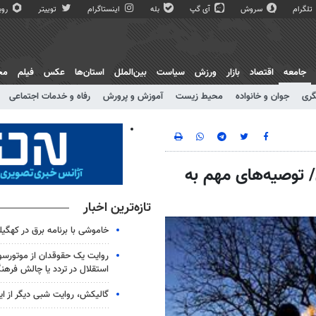
تلگرام
سروش
آی گپ
بله
اینستاگرام
توییتر
روبی
جامعه
اقتصاد
بازار
ورزش
سیاست
بین‌الملل
استان‌ها
عکس
فیلم
مج
گری
جوان و خانواده
محیط زیست
آموزش و پرورش
رفاه و خدمات اجتماعی
توصیه‌های مهم به
تازه‌ترین اخبار
خاموشی با برنامه برق در کهگیل
روایت یک حقوقدان از موتورسوا
استقلال در تردد یا چالش فرهن
گالیکش، روایت شبی دیگر از ا