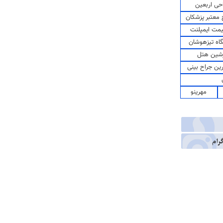
حی اربعین
معتبر پزشکان
مت ایمپلنت
اه تیزهوشان
شین هتل
رین جراح بینی
مهرینو