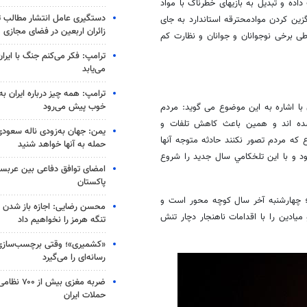
ده و تبدیل به بازیهای خطرناک با مواد
دستگیری عامل انتشار مطالب تو
زین کردن موادمحترقه استاندارد به جای
زائران اربعین در فضای مجازی
طی برخی نوجوانان و جوانان و نظارت کم
ترامپ: فکر می‌کنم جنگ با ایران
می‌یابد
ترامپ: همه چیز درباره ایران به
خوب پیش می‌رود
با اشاره به این موضوع می گوید: مردم
ه اند و همين باعث کاهش تلفات و
یمن: جهان به‌زودی ناله سعودی‌
که مردم تصور نکنند حادثه متوجه آنها
حمله به آنها خواهد شنید
د و با اين تلخکامي سال جديد را شروع
امضای توافق دفاعی بین عربستا
پاکستان
ند؛ چهارشنبه آخر سال کوچه محور است و
محسن رضایی: اجازه باز شدن 
يادين را با اقدامات ناهنجار دچار تنش
تنگه هرمز را نخواهیم داد
«کشمیری»؛ وقتی برچسب‌سازی
رسانه‌ای را می‌گیرد
ضربه مغزی بیش
حملات ایران