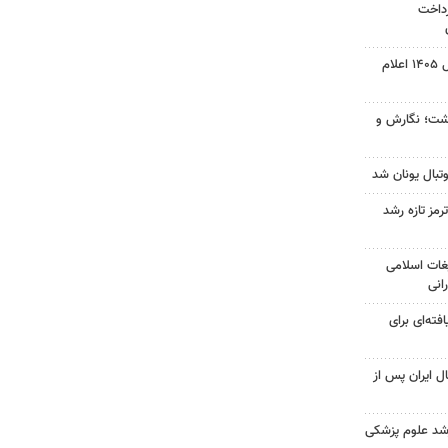
رداخت
نتیجه آزمون ورودی سمپاد سال ۱۴۰۵ اعلام
زگشت؛ نگارش و
تبال یونان شد
رمز تازه رشد
غات اسلامی
انی
فته‌ای برای
ل ایران پس از
ارشد علوم پزشکی