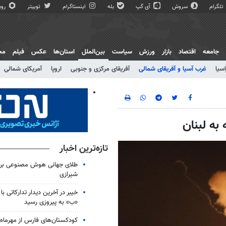
تلگرام
سروش
آی گپ
بله
اینستاگرام
توییتر
روبی
جامعه
اقتصاد
بازار
ورزش
سیاست
بین‌الملل
استان‌ها
عکس
فیلم
مج
اسیا
غرب آسیا و آفریقای شمالی
آفریقای مرکزی و جنوبی
اروپا
آمریکای شمالی
ه لبنان
تازه‌ترین اخبار
طلای جهانی هوش مصنوعی بر گ
شیرازی
«ب» به پیروزی رسید
کودکستان‌های فارس از مهرما