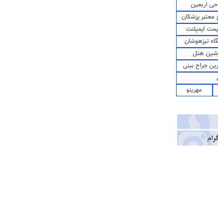
حی اربعین
معتبر پزشکان
مت ایمپلنت
اه تیزهوشان
شین هتل
رین جراح بینی
مهرینو