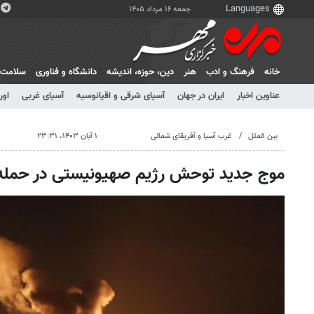
جمعه ۱۶ مرداد ۱۴۰۵
خانه
فرهنگ و ادب
هنر
دين، حوزه، انديشه
دانشگاه و فناوری
سلامت
عناوین اخبار
ایران در جهان
آسیای شرقی و اقیانوسیه
آسیای غربی
اور
بین الملل
غرب آسیا و آفریقای شمالی
۱ آبان ۱۴۰۳، ۲۳:۳۱
موج جدید توحش رژیم صهیونیستی در حمله ب