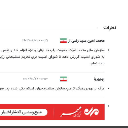
نظرات
محمد امین سید رضی از
۰۰:۳۱ - ۱۴۰۳/۰۸/۰۲
قزوین
سازمان ملل متحد هیأت حقیقت یاب به لبنان و غزه اعزام کند و نقض س
به شورای امنیت گزارش دهد تا شورای امنیت برای تحریم تسلیحاتی رژی
نامه تمام
ع.پوریا
۰۴:۱۷ - ۱۴۰۳/۱۱/۲۲
مرگ بر یهودی.مرگبر ترامپ.سازش بیفایده.جهان اسلام یکی شده پدر صه