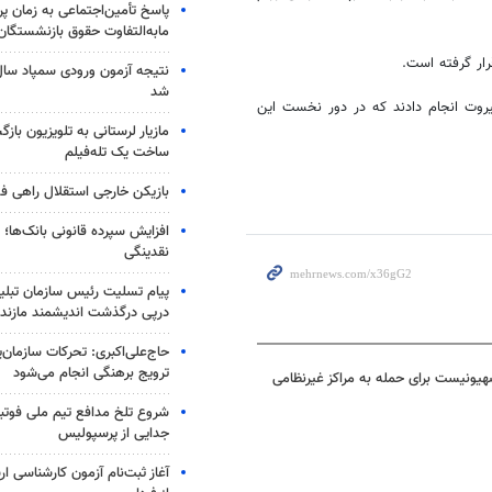
پاسخ تأمین‌اجتماعی به زمان پ
مابه‌التفاوت حقوق بازنشستگان
رار گرفته است.
شد
روت انجام دادند که در دور نخست این
مازیار لرستانی به تلویزیون با
ساخت یک تله‌فیلم
بازیکن خارجی استقلال راهی فو
افزایش سپرده قانونی بانک‌ها؛ ت
نقدینگی
پیام تسلیت رئیس سازمان تبلی
درپی درگذشت اندیشمند مازندر
حاج‌علی‌اکبری: تحرکات سازمان‌یا
ترویج برهنگی انجام می‌شود
یونیست برای حمله به مراکز غیرنظامی
شروع تلخ مدافع تیم ملی فوتبا
جدایی از پرسپولیس
آغاز ثبت‌نام‌ آزمون کارشناسی 