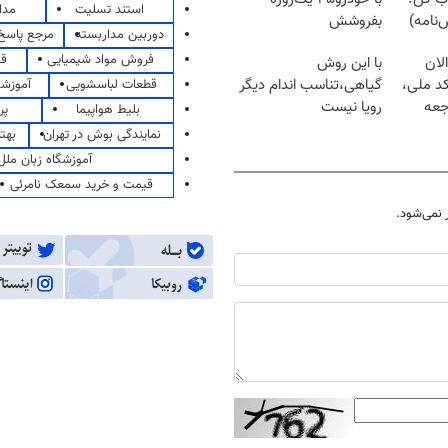
استند تسلیت
مدا
نامه)
بفروشش
دوربین مداربسته
مرجع پاسخ 
فروش مواد شیمیایی
قی
لان
با این روش
کد ملی،
گیاهی،تناسب اندام دیگر
قطعات لباسشویی
آموزشگ
جعه
رویا نیست
بلیط هواپیما
پر
نمایندگی بوش در تهران
بهت
آموزشگاه زبان ملل
قیمت و خرید سمعک نامرئی
نمی‌شود.