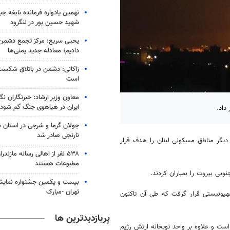
نهمین یادواره فرمانده نابغه ج
شهید حسین پور در لنگرود
یحیی سریع: مرکز تجمع دشمن 
دادیم؛ معادله جدید یمنی‌ها
زاکانی: دشمن در باتلاق شکست
است
معاون وزیر ارشاد: خبرنگاران ن
ایران در هیاهوی جنگ گم شود
داد.
جولان گرما و شرجی در استان 
نارنجی صادر شد
 دیگر مناطق مسکونی لبنان را هدف قرار
۵۳۸ نفر از اهالی رسانه مازند
مطبوعات هستند
وبی بیروت را بمباران کردند.
بیست و یکمین جشنواره نمای
تهران -مبارک
یونیستی قرار گرفت که طی آن تاکنون
پربازدیدترین ها
ت و علاوه بر واحد توپخانه ارتش رژیم