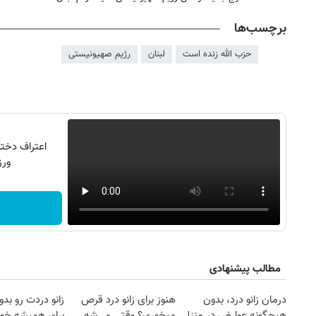
برچسب‌ها
حزب الله زنده است
لبنان
رژیم صهیونیستی
ورزش16کیل
۱۴
روزنامه‌های صبح پنج‌شنبه ۱۵ مرداد ۱۴۰۵
روزنام
مطالب پیشنهادی
درمان زانو درد، بدون
هنوز برای زانو درد قرص
زانو دردت رو ب
هیچگونه عوارض در منزل
میخوری؟ وقتی می‌شه
برای همیشه خو