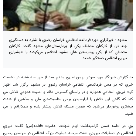
مشهد - خبرگزاري مهر: فرمانده انتظامي خراسان رضوي با اشاره به دستگيري
چند تن از كاركنان متخلف يكي از بيمارستان‌هاي مشهد گفت: كاركنان
متخلفي كه از يكي بيمارستان هاي مشهد اختلاس مي‌كردند با هوشياري
نيروي انتظامي دستگير شدند.
به گزارش خبرنگار مهر، سردار بهمن اميري مقدم بعد از ظهر سه شنبه در نشست
خبري كه در محل فرماندهي انتظامي خراسان رضوي در مشهد برگزار شد اظهار
كرد: نيروي انتظامي همواره و در راستاي گسترش نظم و امنيت عمومي تلاش مي
كند كه گاهي اين تلاش با فرارسيدن برخي مناسبت‌هاي ملي و مذهبي از شدت
بيشتري برخوردار مي‌شود كه همين مسئله تلاش بيشتر بنده و همكارانم را مي
طلبد.
وي در ادامه ضمن گراميداشت ايام شهادت حضرت فاطمه(س) گفت: نيروي
انتظامي در تعطيلات نوروزي هفت مرحله عمليات بزرگ انتظامي در خراسان رضوي