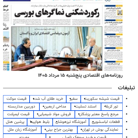
روزنامه‌های اقتصادی پنج‌شنبه ۱۵ مرداد ۱۴۰۵
تبلیغات
قیمت شیشه سکوریت
سفیر
خرید طلای آب شده
قیمت موکت
تور کربلا
استند تسلیت
مداحی اربعین
دوربین مداربسته
مرجع پاسخ معتبر پزشکان
فروش مواد شیمیایی
قیمت ایمپلنت
قطعات لباسشویی
آموزشگاه تیزهوشان
بلیط هواپیما
پرشین هتل
نمایندگی بوش در تهران
بهترین جراح بینی
آموزشگاه زبان ملل
قیمت و خرید سمعک نامرئی
مهرینو