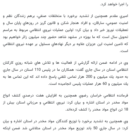
را اجرا خواهد كرد.
اميري مقدم همچنين از تشديد برخورد با متخلفات صنفي، برهم زنندگان نظم و
امنيت عمومي، سارقان، و افراد هنجار شكن و قانون گريز در روزهاي پايان سال و
تعطيلات نوروز خبر داد و بيان كرد: اولين عمليات نيروي انتظامي مربوط به مراسم
تحويل سال است كه ما بويژه در مشهد شاهد حضور چند ميليون زائر خواهيم بود
كه تامين امنيت اين عزيزان علاوه بر ديگر نهادهاي مسئول بر عهده نيروي انتظامي
است.
وي در ادامه ضمن ارائه گزارشي از فعاليت ها و تلاش هاي شبانه روزي كاركنان
انتظامي استان در سال جاري گفت: همكاران ما در پليس 110 استان در سال جاري
به حدود يك ميليون و 200 هزار تماس تلفني پاسخ داده اند كه اين تماس ها به
يك ميليون و 60 هزار عمليات پليس انجاميده است.
فرمانده انتظامي خراسان رضوي همچنين به افزايش هفت درصدي كشف انواع
مواد مخدر در استان اشاره و بيان كرد: نيروي انتظامي و مرزباني استان بيش از
18 تن انواع مواد مخدر را كشف كرده‌اند.
وي همچنين به تشديد برخورد با توزيع كنندگان مواد مخدر در استان اشاره و بيان
كرد: در سال جاري 50 باند توزيع مواد مخدر در استان متلاشي شد ضمن اينكه