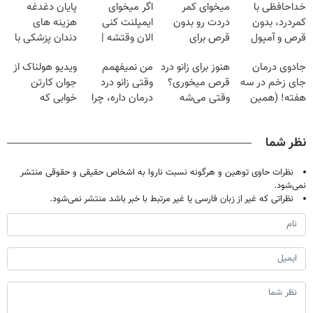
خداحافظی با
میخوای کمر
اگر میخوای
پایان دغدغه
کمردرد، بدون
دردت رو بدون
ایمپلنت کنی
هزینه های
قرص و آمپول
قرص برای
الان وقتشه |
دندان پزشکی با
همیشه خوب
فقط با ۲۵
پک سفید کننده
جادوی درمان
هنوز برای زانو درد
من نمیفهمم
ویدیو هولناک از
کنی؟
میلیون تومان!!!
خانگی
جای زخم در سه
قرص میخوری؟
وقتی زانو درد
جوان کارتن
(◂پرسش‌نامه رو
هفته! (همین
وقتی می‌شه
درمان داره، چرا
خوابی که
پر کن)
حالا رایگان
بدون عمل
دردش رو داری
میلیاردر شد.
صحبت کنید)
درمانش کرد؟؟؟؟
تحمل میکنی؟❗
آموزش رایگان
نظر شما
نظرات حاوی توهین و هرگونه نسبت ناروا به اشخاص حقیقی و حقوقی منتشر
نمی‌شود.
نظراتی که غیر از زبان فارسی یا غیر مرتبط با خبر باشد منتشر نمی‌شود.