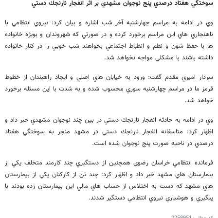
سوختگي هفتاد درصدي پنج نوجوان مشهدي بر اثر انفجار نارنجك دستي
وي در ادامه به مراسم چهارشنبه آخر شب اشاره و بيان كرد: نيروي انتظامي با
ناهنجاري هاي اين مراسم برخورد كرده و در صورتي كه شهروندان و بويژه خانواده
ها با حفظ شون و نظم و انظباط اجتماعي بخواهند شب خوبي را در كنار خانواده
داشته باشند با مشكلي مواجه نخواهد شد.
سردار اميري مقدم گفت: ورود به خيابان هاي اصلي و ايجاد راهبندان از خطوط
قرمز ما در مراسم چهارشنبه سوري محسوب شده و به شدت با اين مسئله برخورد
خواهد شد.
وي در ادامه به حادثه انفجار نارنجك دستي در بين چند نوجوان مشهدي خبر داد و
اظهار كرد: متاسفانه انفجار نارنجك دستي در مشهد منجر به سوختگي هفتاد
درصدي در ناحيه صورت پنج نوجوان شده است.
فرمانده انتظامي خراسان رضوي همچنين از دستگيري چند كارمند متخلف يكي از
بيمارستان هاي مشهد خبر داد و اظهار كرد: چند تن از كاركنان يكي از بيمارستان
هاي مشهد كه دست به اختلاس از حساب هاي مالي اين بيمارستان زده بودند با
پيگيري و هوشياري نيروي انتظامي دستگير شدند.