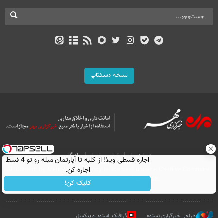
نسخه دسکتاپ
درباره ما
تماس با ما
بازرگانی
اجاره‌ قسطی ویلا! از کلبه تا آپارتمان مبله رو تو 4 قسط
اجاره کن.
All Content by Mehr News Agency is licensed under a Creative Commons
Attribution 4.0 International License.
کلیک کن!
طراحی خبرگزاری نستوه
گرافیک: استودیو پیکسل