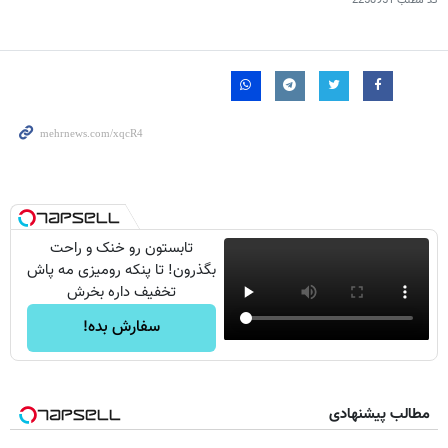
کد مطلب
2258951
تابستون رو خنک و راحت
بگذرون! تا پنکه رومیزی مه پاش
تخفیف داره بخرش
سفارش بده!
مطالب پیشنهادی