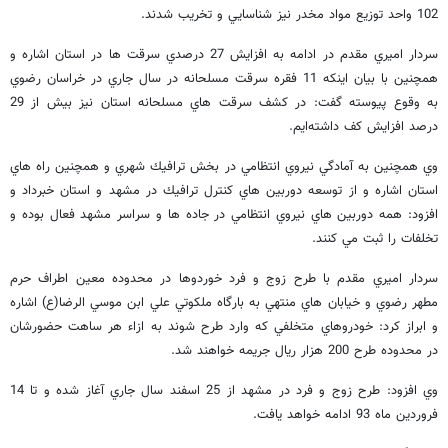
102 واحد توزيع مواد مخدر نيز شناسايي و تخريب شدند.
سردار اميري مقدم در ادامه به افزايش 27 درصدي سرقت ها در استان اشاره و
همچنين با بيان اينكه 11 فقره سرقت مسلحانه در سال جاري در خراسان رضوي
به وقوع پيوسته گفت: در كشف سرقت هاي مسلحانه استان نيز بيش از 29
درصد افزايش كف داشته‌ايم.
وي همچنين به آمادگي نيروي انتظامي در بخش ترافيك شهري و همچنين راه هاي
استان اشاره و از توسعه دوربين هاي كنترل ترافيك در مشهد و استان خبرداد و
افزود: همه دوربين هاي نيروي انتظامي در جاده ها و سراسر مشهد فعال بوده و
تخلفات را ثبت مي كنند.
سردار اميري مقدم با طرح زوج و فرد خوردوها در محدوده معين اطراف حرم
مطهر رضوي و خيابان هاي منتهي به بارگاه ملكوتي علي ابن موسي الرضا(ع) اشاره
و ابراز كرد: خودروهاي متخلفي كه وارد طرح شوند به ازاء هر ساهت حضورشان
در محدوده طرح 200 هزار ريال جريمه خواهند شد.
وي افزود: طرح زوج و فرد در مشهد از 25 اسفند سال جاري آغاز شده و تا 14
فروردين ماه 93 ادامه خواهد يافت.