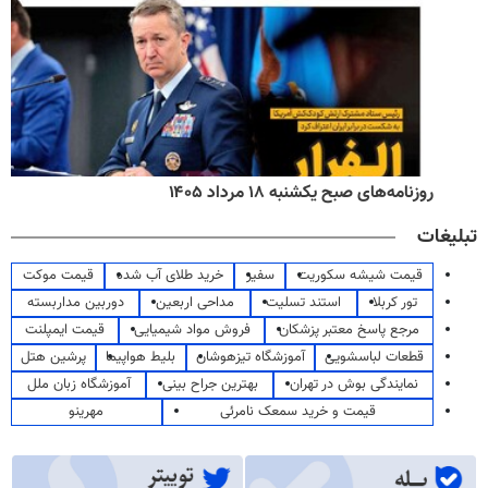
روزنامه‌های صبح یکشنبه ۱۸ مرداد ۱۴۰۵
تبلیغات
قیمت شیشه سکوریت
سفیر
خرید طلای آب شده
قیمت موکت
تور کربلا
استند تسلیت
مداحی اربعین
دوربین مداربسته
مرجع پاسخ معتبر پزشکان
فروش مواد شیمیایی
قیمت ایمپلنت
قطعات لباسشویی
آموزشگاه تیزهوشان
بلیط هواپیما
پرشین هتل
نمایندگی بوش در تهران
بهترین جراح بینی
آموزشگاه زبان ملل
قیمت و خرید سمعک نامرئی
مهرینو