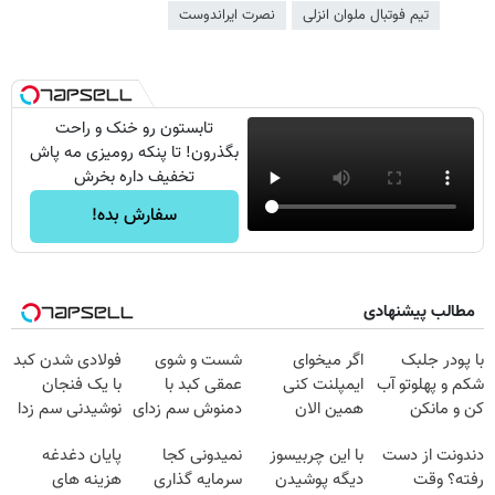
تیم فوتبال ملوان انزلی
نصرت ایراندوست
تابستون رو خنک و راحت
بگذرون! تا پنکه رومیزی مه پاش
تخفیف داره بخرش
سفارش بده!
مطالب پیشنهادی
با پودر جلبک
اگر میخوای
شست و شوی
فولادی شدن کبد
شکم و پهلوتو آب
ایمپلنت کنی
عمقی کبد با
با یک فنجان
کن و مانکن
همین الان
دمنوش سم زدای
نوشیدنی سم زدا
شو(تخفیف تا
وقتشه | فقط با
گیاهی
دندونت از دست
با این چربیسوز
نمیدونی کجا
پایان دغدغه
امشب)
۲۵ میلیون
رفته؟ وقت
دیگه پوشیدن
سرمایه گذاری
هزینه های
تومان!!!