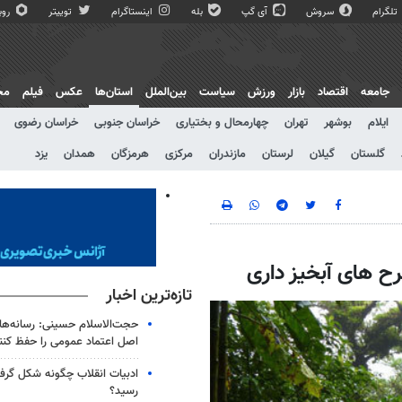
تلگرام
سروش
آی گپ
بله
اینستاگرام
توییتر
روبی
جامعه
اقتصاد
بازار
ورزش
سیاست
بین‌الملل
استان‌ها
عکس
فیلم
مج
ایلام
بوشهر
تهران
چهارمحال و بختیاری
خراسان جنوبی
خراسان رضوی
گلستان
گیلان
لرستان
مازندران
مرکزی
هرمزگان
همدان
یزد
رح های آبخیز داری
تازه‌ترین اخبار
حجت‌الاسلام حسینی: رسانه‌ها 
اصل اعتماد عمومی را حفظ کنن
ادبیات انقلاب چگونه شکل گرف
رسید؟