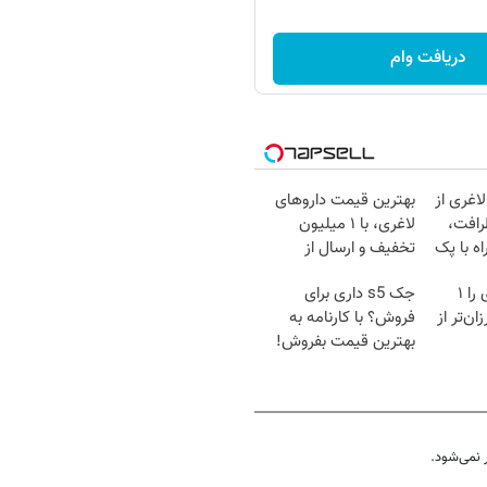
دریافت وام
اغری از
بهترین قیمت داروهای
رافت،
لاغری، با ۱ میلیون
ه با پک
تخفیف و ارسال از
داروخانه‌
آمپول‌های لاغری را ۱
جک s5 داری برای
ان‌تر از
فروش؟ با کارنامه به
بهترین قیمت بفروش!
نمی‌شود.