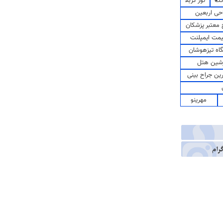
کت
تور کربلا
حی اربعین
معتبر پزشکان
مت ایمپلنت
اه تیزهوشان
شین هتل
رین جراح بینی
مهرینو