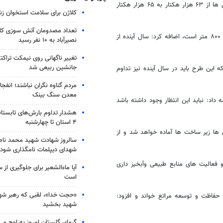
وی با بیان اینکه با اجرای طرح های توسعه جنگل و جنگل کاری مساحت جنگل ها از ۶۳ هزار هکتار به ۶۵ هزار هکتار
کلاژن برای سلامت استخوان زن
تعداد مصدومان آتش سوزی کار
مدیر کل منابع طبیعی و آبخیز داری استان با اذعان به اینکه استاندارد کشوری ۸۰۰ متر است، اضافه کرد: سال آینده از
نصیرآباد به ۱۰ نفر رسید
تغییر ناگهانی روی نیمکت تراکتو
جانشین ربیعی شد
ریزی شده بود که این طرح باید در سال آینده نیز تداوم
مردم گناوه نگران نباشند؛ انفجا
معدن سنگ بینک
داد: نباید این انتظار وجود داشته باشد
هشدار تداوم بارش‌های تابستان
۴ استان تا چهارشنبه
ل ها زیر ساخت ها آماده خواهد شد و از
سالروز شهادت شهید محمد ناص
شهدای دیپلمات نامگذاری شود
ال آینده ۴۰ درصد از برنامه ها و فعالیت های منابع طبیعی و‌آبخیز داری
آیا ماءالشعیر برای جلوگیری از
است
«حجت خدا»، لقبی که رهبر شهی
حفاظت و توسعه مراتع خواند و افزود:
شهید بخشید
گرمای گلستان امروز به اوج می‌ر