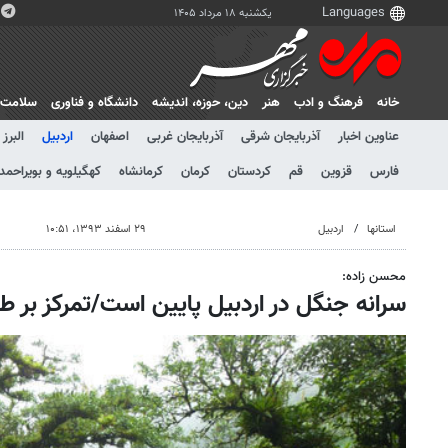
یکشنبه ۱۸ مرداد ۱۴۰۵
خانه
فرهنگ و ادب
هنر
دين، حوزه، انديشه
دانشگاه و فناوری
سلامت
عناوین اخبار
آذربایجان شرقی
آذربایجان غربی
اصفهان
اردبیل
البرز
فارس
قزوین
قم
کردستان
کرمان
کرمانشاه
کهگیلویه و بویراحمد
استانها
اردبیل
۲۹ اسفند ۱۳۹۳، ۱۰:۵۱
محسن زاده:
سرانه جنگل در اردبیل پایین است/تمرکز بر ط