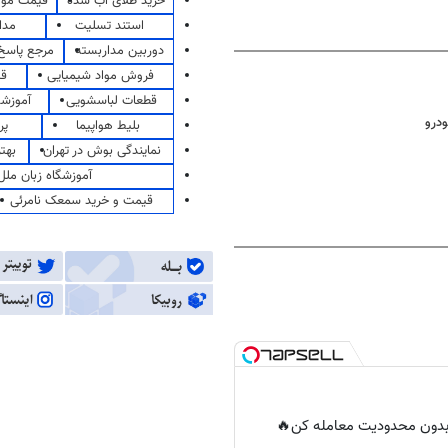
خرید طلای آب شده
قیمت مو
استند تسلیت
مدا
دوربین مداربسته
مرجع پاسخ 
فروش مواد شیمیایی
قی
قطعات لباسشویی
آموزشگ
بلیط هواپیما
پر
نمایندگی بوش در تهران
بهت
آموزشگاه زبان ملل
قیمت و خرید سمعک نامرئی
ر بدون محدودیت معامله کن🔥