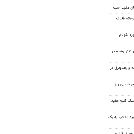
ان مفید است
خانه فندک
ر؛ نکونام
ر کنترل‌شده در
ه و رعدوبرق در
ر ناصری روز
 سنگ کلیه مفید
د انقلاب به یک
سد؛ رگبار و