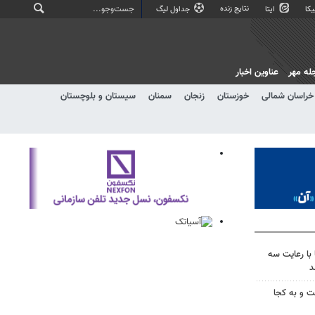
نتایج زنده
کا
ایتا
جداول لیگ
له مهر
عناوین اخبار
خراسان شمالی
خوزستان
زنجان
سمنان
سیستان و بلوچستان
با رعایت سه
د
ت و به کجا