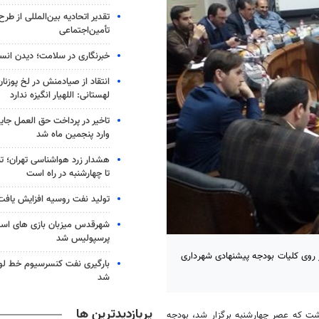
تقدیر اتحادیه بین‌المللی از طر
تأمین‌اجتماعی
خبرنگاری در سلامت؛ دیدن انس
انتقاد از صیادمنش در لخ پوزنا
لهستانی: اللهیار انگیزه ندارد
تاخیر در پرداخت حق العمل جا
وارد پنجمین ماه شد
هشدار زرد هواشناسی تهران؛ تن
تا چهارشنبه در راه است
تولید نفت روسیه افزایش یافت
شهرقدس میزبان بازی های است
پرسپولیس شد
وی کلیات بودجه پیشنهادی شهرداری
بارگیری نفت کنسرسیوم خط لو
شد
پربازدیدترین ها
 که عصر چهارشنبه برگزار شد، بودجه