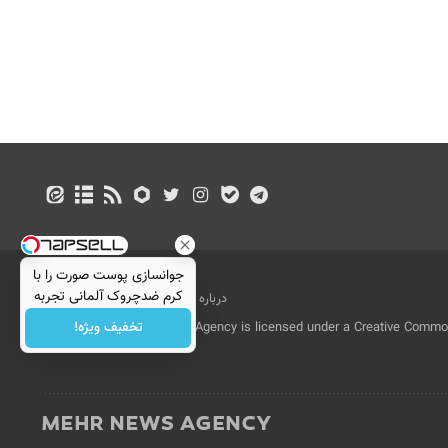
جوانسازی پوست صورت را با
کرم ضدچروک آلمانی تجربه
درباره ما
تماس با ما
بازرگانی
کنید!
تخفیف ویژه!
All Content by Mehr News Agency is licensed under a Creative Commons
License.