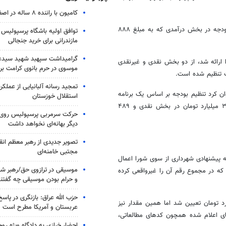
کامیون با راننده ۸ ساله در اصفهان توقیف شد
در این جلسه که بیش از سه ساعت به طول انجامید، اعضا بر روی کلیات بودجه در بخش درآمدی که به مبلغ ۸۸۸
توافق اولیه باشگاه پرسپولیس 
مازندرانی برای خرید جنجالی
گرامیداشت سپهبد شهید سیدعب
یانی دی ماه به شورا ارائه شد، از دو بخش نقدی و غیرنقدی
موسوی در حرم بانوی کرامت برگ
 تنظیم شده است.
تمجید رسانه آلبانیایی از عملکر
ن کرد تنظیم بودجه بر اساس یک برنامه
استقلال خوزستان
عملیاتی چهار ساله صورت گرفته است. بودجه سال ۹۵ شهرداری شامل ۳۹۹ میلیارد تومان در بخش نقدی و ۴۸۹
حرکت سرمربی پرسپولیس روی لبه
دیگر بهانه‌ای نخواهد داشت
تصویر جدیدی از رهبر معظم انق
مجتبی خامنه‌ای
 پیشنهادی شهرداری از سوی شورا اعمال
موسیقی در ترازوی حق/رهبر شهی
که در مجموع رقم آن را غیرواقعی کرده
و حرام بودن موسیقی چه گفتن
حزب الله عراق: بازنگری در پاسخ
نودهی با بیان اینکه مبلغ بودجه برای سال جاری ۶۰۰ میلیارد تومان تعیین شد اما همین مقدار نیز
عربستان و آمریکا مطرح است
ی اعلام شده همچون کدهای مطالعاتی،
احضار خرازی به دادگاه ویژه رو