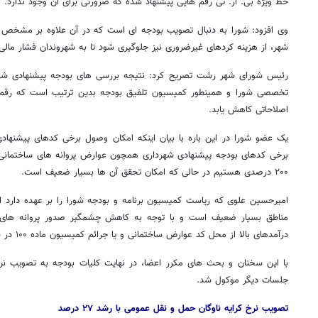
خط ویژه بی. آر. تی رقم هایی پیشنهاد شده که ضرورتی برای آن وجود ندارد.
وی افزود: شورا به دنبال تصویب بودجه ای است که در آن علاوه بر مشخص بو
شهر، از هزینه کردهای غیرضروری نیز جلوگیری شود تا به شهروندان فشار مالی
رئیس شورای شهر رشت تصریح کرد: نتیجه بررسی های بودجه پیشنهادی شه
تخصصی شورا و همینطور کمیسیون تلفیق بودجه بدین ترتیب است که رقم کل
اصلاحاتی کاهش یابد.
یک عضو شورا در این باره با بیان اینکه امکان وصول برخی کدهای پیشنه
۲۰۰ درصدی هستیم در حالی که امکان تحقق آن ها بسیار ضعیف است.
امیرحسین علوی که ریاست کمیسیون برنامه و بودجه شورا را بر عهده دارد 
مناطق بسیار ضعیف است و با توجه به کاهش چشمگیر صدور پروانه های س
درآمدهای بالا از محل کد عوارض ساختمانی و یا جرائم کمیسیون ماده ۱۰۰ در سال آینده منطقی نیست.
روزنامه‌های اقتصادی شنبه ۱۷ مرداد ۱۴۰۵
روزنامه
با این سخنان و بحث های مکرر اعضا، در نهایت کلیات بودجه به تصویب ن
جلسات دیگر موکول شد.
تصویب نرخ کرایه ناوگان حمل و نقل عمومی با رشد ۲۷ درصد