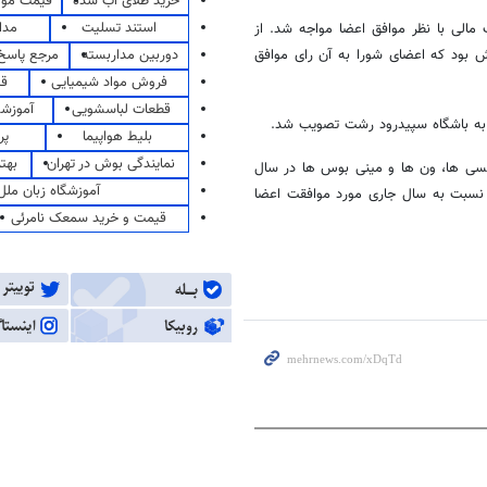
خرید طلای آب شده
قیمت مو
استند تسلیت
مدا
الی با نظر موافق اعضا مواجه شد. از
دوربین مداربسته
مرجع پاسخ 
ی به باشگاه داماش بود که اعضای شورا به آن رای موافق
فروش مواد شیمیایی
قی
قطعات لباسشویی
آموزشگ
بلیط هواپیما
پر
نمایندگی بوش در تهران
بهت
کسی ها، ون ها و مینی بوس ها در سال
آموزشگاه زبان ملل
ی کمیسیون حمل و نقل و ترافیک با میانگین رشد ۲۷ درصد نسبت به سال جاری مورد موافقت اعضا
قیمت و خرید سمعک نامرئی