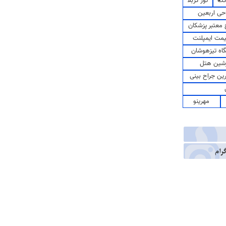
کت
تور کربلا
حی اربعین
معتبر پزشکان
مت ایمپلنت
اه تیزهوشان
شین هتل
رین جراح بینی
مهرینو