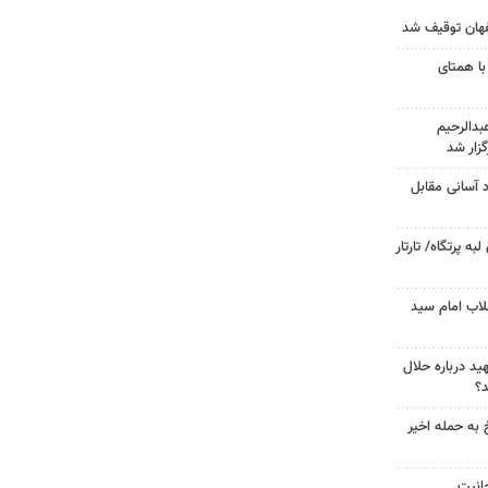
با همتای
دالرحیم
زار شد
د آسانی مقابل
 پرتگاه/ تارتار
لاب امام سید
د درباره حلال
د؟
 به حمله اخیر
حانیت