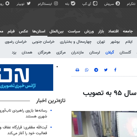
تلگرام
سروش
آی گپ
بله
اینستاگرام
توییتر
روبی
جامعه
اقتصاد
بازار
ورزش
سیاست
بین‌الملل
استان‌ها
عکس
فیلم
مج
ایلام
بوشهر
تهران
چهارمحال و بختیاری
خراسان جنوبی
خراسان رضوی
گلستان
گیلان
لرستان
مازندران
مرکزی
هرمزگان
همدان
یزد
کلیات بودجه پیشنهادی شهرداری رشت برای سال ۹۵ به تصویب
تازه‌ترین اخبار
رسانه‌ها بازوی راهبردی تاب‌آور
شهری هستند
آیت‌الله مظفری: قرارگاه عفاف 
فعالیت خود را آغاز می‌کند