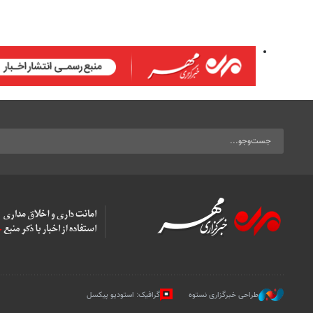
طراحی خبرگزاری نستوه
گرافیک: استودیو پیکسل