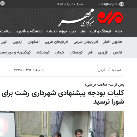
شنبه ۱۷ مرداد ۱۴۰۵
خانه
فرهنگ و ادب
هنر
دين، حوزه، انديشه
دانشگاه و فناوری
سلامت
عناوین اخبار
آذربایجان شرقی
آذربایجان غربی
اصفهان
اردبیل
البرز
فارس
قزوین
قم
کردستان
کرمان
کرمانشاه
کهگیلویه و بویراحمد
استانها
گیلان
۱۹ اسفند ۱۳۹۴، ۲۱:۳۸
پس از سه ساعت بررسی؛
شورا نرسید