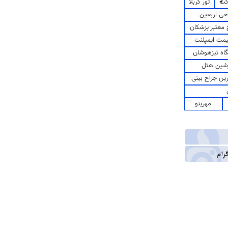
کت
تور کربلا
حی اربعین
معتبر پزشکان
مت ایمپلنت
اه تیزهوشان
شین هتل
رین جراح بینی
مهرینو