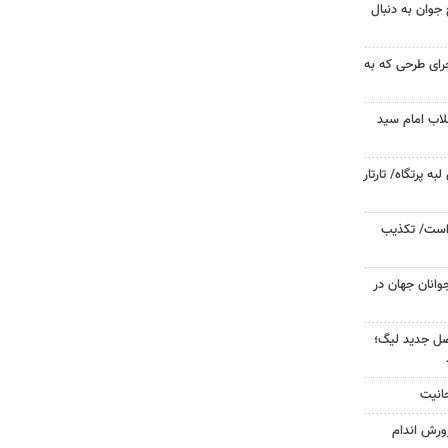
جوان به دنبال
جرای طرحی که به
لاب امام سید
 پرتگاه/ تارتار
 است/ تکذیب
وانان جهان در
صل جدید لیگ؛
حانیت
ورش اندام