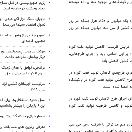
در پالایشگاه‌های موجود سه برنامه توسعه
رژیم صهیونیستی در قتل مداح 
ایجاد وحشت در جامعه است
ماجرای سنگ مزار اکبر عبدی؛ ا
معاون وزیر نفت با اعلام اینکه هم اکنون ظرفیت پالایش نفت کشور به حدود یک میلیون و ۸۵۰ هزار بشکه در روز
تحول اقتصاد سینما می‌رسد!
 کشور از مرز سه میلیون بشکه در روز
تصویر جدیدی از رهبر معظم انق
مجتبی خامنه‌ای
ر افزایش ظرفیت، کاهش تولید نفت کوره
حرکت سرمربی پرسپولیس روی لبه
 بر این اساس باید با اجرای طرح‌هایی،
دیگر بهانه‌ای نخواهد داشت
عراقچی: توافق با عمان نزدیک
اجرای طرح‌های کاهش تولید نفت کوره در
سهم ۱۱ درصدی ایران از خزر
طرح کاهش تولید نفت کوره در پالایشگاه
سرنوشت قهرمانان کشتی آزاد ج
لیه امضا شده است.
سال ۲۰۱۸
ای اجرای طرح کاهش تولید نفت کوره در
نسل جدید استقلالی‌ها برای ف
د تولید و کاهش ظرفیت تولید نفت کوره
این ۶ بازیکن را بیشتر بشناسید
احضار خرازی به دادگاه ویژه رو
تهران هم مذاکراتی با شرکت «جی جی سی
معرفی برترین های مسابقات پر
و پالایشگاه تبریز هم تفاهم نامه‌ای با