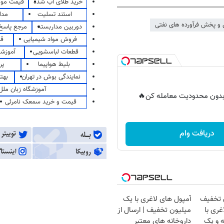
خرید طلای آب شده
قیمت مو
استند تسلیت
مدا
و پخش فرآورده های نفتی
دوربین مداربسته
مرجع پاسخ 
فروش مواد شیمیایی
قی
قطعات لباسشویی
آموزشگ
بلیط هواپیما
پر
نمایندگی بوش در تهران
بهت
آموزشگاه زبان ملل
ر بدون محدودیت معامله کن🔥
قیمت و خرید سمعک نامرئی
دریافت وام
ن تخفیف
آمپول های لاغری با یک
غری با
میلیون تخفیف | ارسال از
ه و پک
داروخانه های معتبر