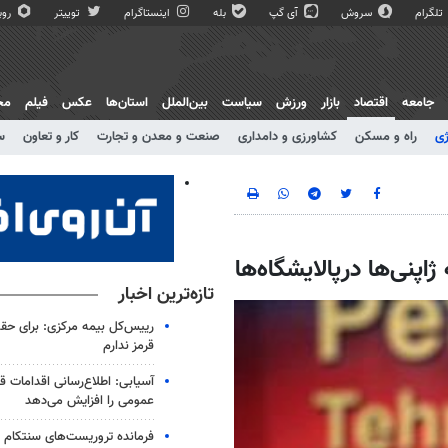
تلگرام
سروش
آی گپ
بله
اینستاگرام
توییتر
روبی
جامعه
اقتصاد
بازار
ورزش
سیاست
بین‌الملل
استان‌ها
عکس
فیلم
مج
ژی
راه و مسکن
کشاورزی و دامداری
صنعت و معدن و تجارت
کار و تعاون
س
اپنی‌ها درپالایشگاه‌ها
تازه‌ترین اخبار
رییس‌کل بیمه مرکزی: برای حق
قرمز ندارم
آسیابی: اطلاع‌رسانی اقدامات ق
عمومی را افزایش می‌دهد
فرمانده تروریست‌های سنتکام و