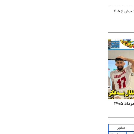
دریاچه ارومیه جان گرفت؛ ورود بیش از ۴.۵
روزنامه‌های صبح شنبه ۱۷ مرداد ۱۴۰۵
روزنام
سفیر