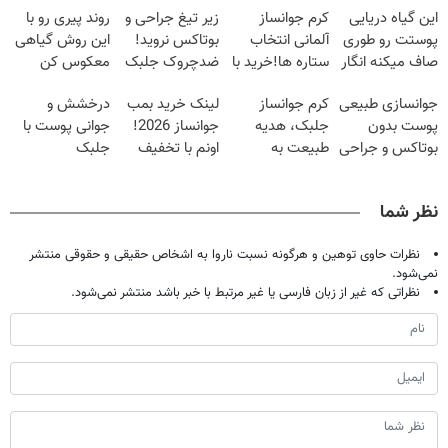
این گیاه دریایی
کرم جوانساز
زیر تیغ جراحی و
روند پیری رو با
پوستت رو طوری
آلمانی انتخاب
بوتاکس نروید!
این روش گیاهی
صاف میکنه انگار
ستاره ها!خرید با
ضدچروک جلبک
معکوس کن
20سال جوون
تخفیف
با40%تخفیف
جوانسازی طبیعی
کرم جوانساز
لینک خرید بمب
درخشش و
شدی🔥
پوست بدون
جلبک، هدیه
جوانساز 2026!
جوانی پوست با
بوتاکس و جراحی
طبیعت به
اونم با تخفیف
جلبک
😳! خرید با
شما(خرید با
ویژه
اسپیرولینا! خرید
تخفیف ویژه
تخفیف ویژه)
محصول با
نظر شما
تخفیف ویژه
نظرات حاوی توهین و هرگونه نسبت ناروا به اشخاص حقیقی و حقوقی منتشر
نمی‌شود.
نظراتی که غیر از زبان فارسی یا غیر مرتبط با خبر باشد منتشر نمی‌شود.