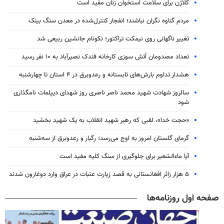
کلاژن برای سلامت استخوان زنان مفید است
مردم گناوه نگران نباشند؛ انفجار کنترل‌شده در معدن سنگ بینک
تغییر ناگهانی روی نیمکت تراکتور؛ نکونام جانشین ربیعی شد
تعداد مصدومان آتش سوزی کارخانه فندک نصیرآباد به ۱۰ نفر رسید
هشدار تداوم بارش‌های تابستانه و رعدوبرق در ۴ استان تا چهارشنبه
سالروز شهادت شهید محمد ناصر ناصری روز شهدای دیپلمات نامگذاری
شود
«حجت خدا»، لقبی که رهبر شهید انقلاب به یک شهید بخشید
گرمای گلستان امروز به اوج می‌رسد؛ رگبار و رعدوبرق از سه‌شنبه
آیا ماءالشعیر برای جلوگیری از سنگ کلیه مفید است
۵ هزار زائر افغانستانی به قصد زیارت عتبات در عراق وارد دوغارون شدند
صفحه اول روزنامه‌ها