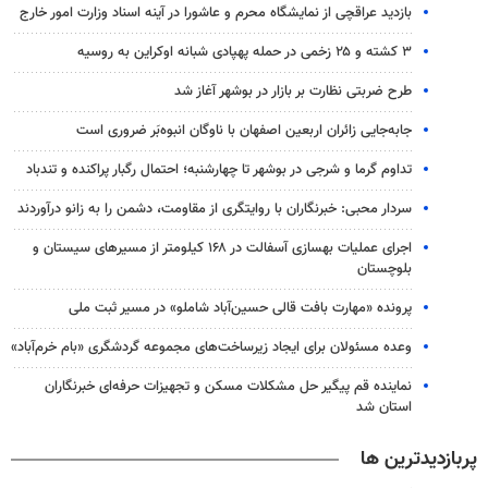
بازدید عراقچی از نمایشگاه محرم و عاشورا در آینه اسناد وزارت امور خارج
۳ کشته و ۲۵ زخمی در حمله پهپادی شبانه اوکراین به روسیه
طرح ضربتی نظارت بر بازار در بوشهر آغاز شد
جابه‌جایی زائران اربعین اصفهان با ناوگان انبوه‌بَر ضروری است
تداوم گرما و شرجی در بوشهر تا چهارشنبه؛ احتمال رگبار پراکنده و تندباد
سردار محبی: خبرنگاران با روایتگری از مقاومت، دشمن را به زانو درآوردند
اجرای عملیات بهسازی آسفالت در ۱۶۸ کیلومتر از مسیرهای سیستان و
بلوچستان
پرونده «مهارت بافت قالی حسین‌آباد شاملو» در مسیر ثبت ملی
وعده مسئولان برای ایجاد زیرساخت‌های مجموعه گردشگری «بام خرم‌آباد»
نماینده قم پیگیر حل مشکلات مسکن و تجهیزات حرفه‌ای خبرنگاران
استان شد
پربازدیدترین ها