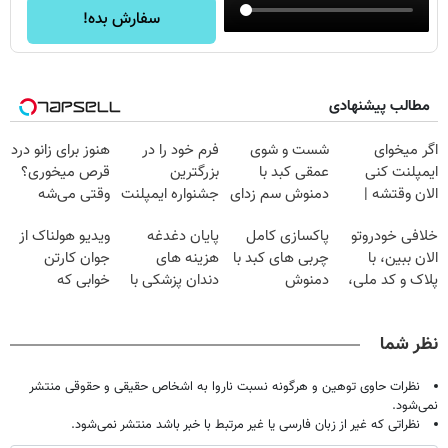
سفارش بده!
مطالب پیشنهادی
اگر میخوای
شست و شوی
فرم خود را در
هنوز برای زانو درد
ایمپلنت کنی
عمقی کبد با
بزرگترین
قرص میخوری؟
الان وقتشه |
دمنوش سم زدای
جشنواره ایمپلنت
وقتی می‌شه
فقط با ۲۵
گیاهی
تهران پر کنید ! |
بدون عمل
خلافی خودروتو
پاکسازی کامل
پایان دغدغه
ویدیو هولناک از
میلیون تومان!!!
فقط ۲۵ میلیون
درمانش کرد؟؟؟؟
الان ببین، با
چربی های کبد با
هزینه های
جوان کارتن
پلاک و کد ملی،
دمنوش
دندان پزشکی با
خوابی که
بدون نیاز به
گیاهی(۵۵٪تخفیف)
پک سفید کننده
میلیاردر شد.
مراجعه حضوری
خانگی
آموزش رایگان
نظر شما
نظرات حاوی توهین و هرگونه نسبت ناروا به اشخاص حقیقی و حقوقی منتشر
نمی‌شود.
نظراتی که غیر از زبان فارسی یا غیر مرتبط با خبر باشد منتشر نمی‌شود.