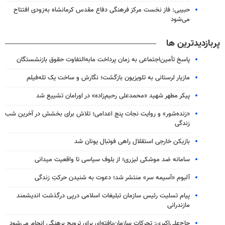
حبیبی: فاز نخست مرکز فرهنگی دفاع مقدس کرمانشاه به‌زودی افتتاح
می‌شود
پربازدیدترین ها
پاسخ تأمین‌اجتماعی به زمان پرداخت مابه‌التفاوت حقوق بازنشستگان
مازیار لرستانی به تلویزیون بازگشت؛ نگارش و ساخت یک تله‌فیلم
پیکر مطهر شهید «محمدعلی رحیم‌زاده» در اورامان تشییع شد
«زنده‌شور» و روایت نجات پنج اعدامی؛ تلاش برای بخشش در آخرین شب
زندگی
بازیکن خارجی استقلال راهی فوتبال یونان شد
سامانه ضد موشکی لیزری؛ از بلوف سیاسی تا واقعیت میدانی
آلبوم «آسیمه سر» منتشر شد؛ دعوت به شنیدن حرکتِ زندگی
پیام تسلیت رئیس سازمان تبلیغات اسلامی درپی درگذشت اندیشمند
مازندرانی
حاج‌علی‌اکبری: تحرکات سازمان‌یافته‌ای برای ترویج برهنگی انجام می‌شود