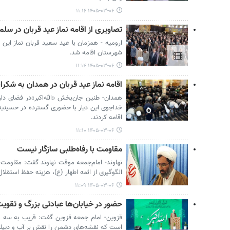
۱۴۰۵-۰۳-۰۶ ۱۱:۱۶
تصاویری از اقامه نماز عید قربان در سل
ارومیه - همزمان با عید سعید قربان نماز این
شهرستان اقامه شد.
۱۴۰۵-۰۳-۰۶ ۱۱:۱۴
اقامه نماز عید قربان در همدان به شکرا
همدان- طنین جان‌بخش «الله‌اکبر»در فضای دا
خداجوی این دیار با حضوری گسترده در حسینیه ا
اقامه کردند.
۱۴۰۵-۰۳-۰۶ ۱۱:۱۰
مقاومت با رفاه‌طلبی سازگار نیست
نهاوند- امام‌جمعه موقت نهاوند گفت: مقاومت با
الگوگیری از ائمه اطهار (ع)، هزینه حفظ استقلال 
۱۴۰۵-۰۳-۰۶ ۱۱:۰۹
حضور در خیابان‌ها عبادتی بزرگ و تقویت
قزوین- امام جمعه قزوین گفت: قریب به سه ما
است که نقشه‌های دشمن را نقش بر آب و دیپلم