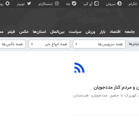
تلگرام
سروش
آی گپ
بله
اینستاگرام
توییتر
روبی
جامعه
اقتصاد
بازار
ورزش
سیاست
بین‌الملل
استان‌ها
عکس
فیلم
مج
یلترها
همه سرویس‌ها
همه انواع خبر
همه باکس‌ها
ن و مردم کنار مددجویان
 کهریزک با حضور مددجویان، هنرمندان،