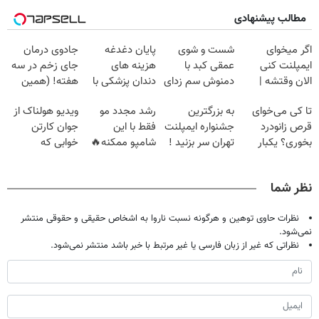
مطالب پیشنهادی
اگر میخوای
شست و شوی
پایان دغدغه
جادوی درمان
ایمپلنت کنی
عمقی کبد با
هزینه های
جای زخم در سه
الان وقتشه |
دمنوش سم زدای
دندان پزشکی با
هفته! (همین
فقط با ۲۵
گیاهی
پک سفید کننده
حالا رایگان
تا کی می‌خوای
به بزرگترین
رشد مجدد مو
ویدیو هولناک از
میلیون تومان!!!
خانگی
صحبت کنید)
قرص زانودرد
جشنواره ایمپلنت
فقط با این
جوان کارتن
بخوری؟ یکبار
تهران سر بزنید !
شامپو ممکنه🔥
خوابی که
اصولی درمانش
| فقط ۲۵
(تخفیف ویژه
میلیاردر شد.
کن
میلیون !
جام جهانی)
آموزش رایگان
نظر شما
نظرات حاوی توهین و هرگونه نسبت ناروا به اشخاص حقیقی و حقوقی منتشر
نمی‌شود.
نظراتی که غیر از زبان فارسی یا غیر مرتبط با خبر باشد منتشر نمی‌شود.