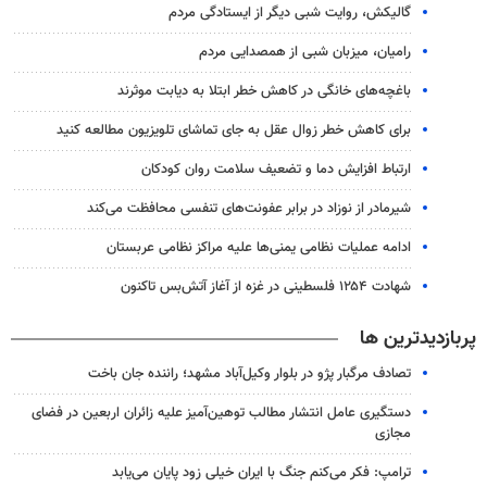
گالیکش، روایت شبی دیگر از ایستادگی مردم
رامیان، میزبان شبی از همصدایی مردم
باغچه‌های خانگی در کاهش خطر ابتلا به دیابت موثرند
برای کاهش خطر زوال عقل به جای تماشای تلویزیون مطالعه کنید
ارتباط افزایش دما و تضعیف سلامت روان کودکان
شیرمادر از نوزاد در برابر عفونت‌های تنفسی محافظت می‌کند
ادامه عملیات نظامی یمنی‌ها علیه مراکز نظامی عربستان
شهادت ۱۲۵۴ فلسطینی در غزه از آغاز آتش‌بس تاکنون
پربازدیدترین ها
تصادف مرگبار پژو در بلوار وکیل‌آباد مشهد؛ راننده جان باخت
دستگیری عامل انتشار مطالب توهین‌آمیز علیه زائران اربعین در فضای
مجازی
ترامپ: فکر می‌کنم جنگ با ایران خیلی زود پایان می‌یابد