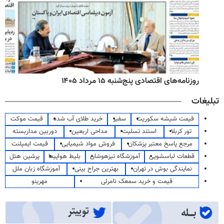
روزنامه‌های اقتصادی پنج‌شنبه ۱۵ مرداد ۱۴۰۵
تبلیغات
قیمت شیشه سکوریت
سفیر
خرید طلای آب شده
قیمت موکت
تور کربلا
استند تسلیت
مداحی اربعین
دوربین مداربسته
مرجع پاسخ معتبر پزشکان
فروش مواد شیمیایی
قیمت ایمپلنت
قطعات لباسشویی
آموزشگاه تیزهوشان
بلیط هواپیما
پرشین هتل
نمایندگی بوش در تهران
بهترین جراح بینی
آموزشگاه زبان ملل
قیمت و خرید سمعک نامرئی
مهرینو