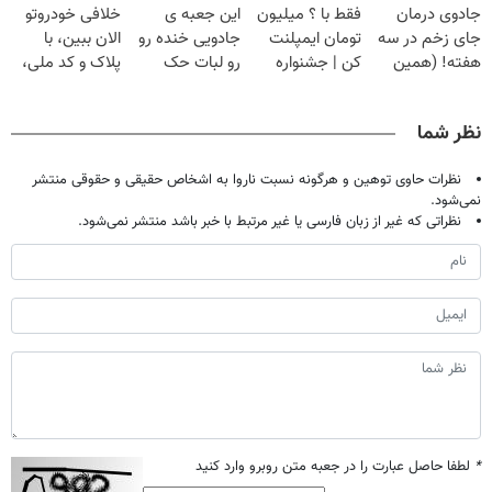
جادوی درمان
فقط با ؟ میلیون
این جعبه ی
خلافی خودروتو
میلیون !
خانگی
تحمل میکنی؟❗
آموزش رایگان
جای زخم در سه
تومان ایمپلنت
جادویی خنده رو
الان ببین، با
هفته! (همین
کن | جشنواره
رو لبات حک
پلاک و کد ملی،
حالا رایگان
تموم نشه !!!
میکنه
بدون نیاز به
صحبت کنید)
خرید40%تخفیف
مراجعه حضوری
نظر شما
نظرات حاوی توهین و هرگونه نسبت ناروا به اشخاص حقیقی و حقوقی منتشر
نمی‌شود.
نظراتی که غیر از زبان فارسی یا غیر مرتبط با خبر باشد منتشر نمی‌شود.
*
لطفا حاصل عبارت را در جعبه متن روبرو وارد کنید