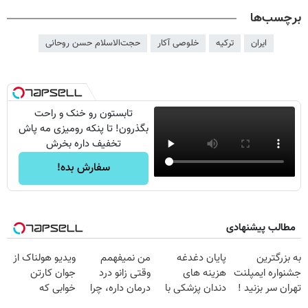
برچسب‌ها
ایران
ترکیه
خلوصی آکار
حجت‌الاسلام حسن روحانی
تابستون رو خنک و راحت
بگذرون! تا پنکه رومیزی مه پاش
تخفیف داره بخرش
سفارش بده!
مطالب پیشنهادی
به بزرگترین
پایان دغدغه
من نمیفهمم
ویدیو هولناک از
جشنواره ایمپلنت
هزینه های
وقتی زانو درد
جوان کارتن
تهران سر بزنید !
دندان پزشکی با
درمان داره، چرا
خوابی که
| فقط ۲۵
پک سفید کننده
دردش رو داری
میلیاردر شد.