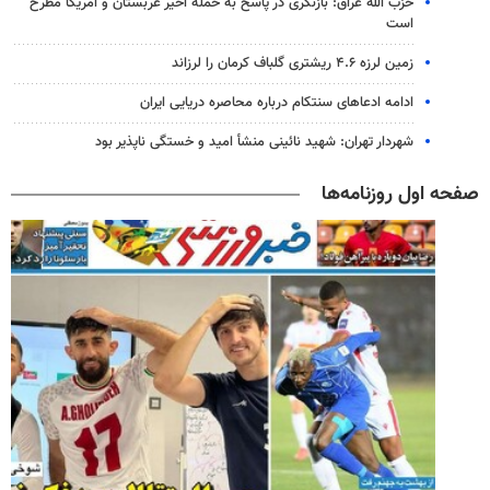
حزب الله عراق: بازنگری در پاسخ به حمله اخیر عربستان و آمریکا مطرح
است
زمین لرزه ۴.۶ ریشتری گلباف کرمان را لرزاند
ادامه ادعاهای سنتکام درباره محاصره دریایی ایران
شهردار تهران: شهید نائینی منشأ امید و خستگی‌ ناپذیر بود
صفحه اول روزنامه‌ها