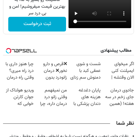
بهترین قیمت میفروشیم! امن و
بی درد سر
ثبت درخواست
مطالب پیشنهادی
اگر میخوای
شست و شوی
❌قرص‌ و دارو
چرا هنوز داری با
ایمپلنت کنی
عمقی کبد با
نخور❌ درمان
درد راه میری؟
الان وقتشه |
دمنوش سم زدای
زانودرد بدون
وقتی راه درمان
فقط با ۲۵
گیاهی
قرص
جلو پاته!
جادوی درمان
پایان دغدغه
من نمیفهمم
ویدیو هولناک از
میلیون تومان!!!
جای زخم در سه
هزینه های
وقتی زانو درد
جوان کارتن
هفته! (همین
دندان پزشکی با
درمان داره، چرا
خوابی که
حالا رایگان
پک سفید کننده
دردش رو داری
میلیاردر شد.
صحبت کنید)
خانگی
تحمل میکنی؟❗
آموزش رایگان
نظر شما
نظرات حاوی توهین و هرگونه نسبت ناروا به اشخاص حقیقی و حقوقی منتشر