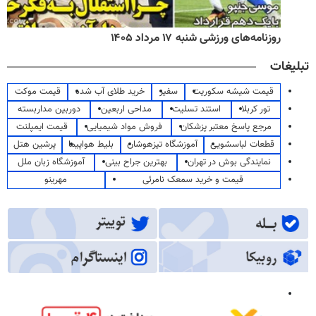
روزنامه‌های ورزشی شنبه ۱۷ مرداد ۱۴۰۵
تبلیغات
قیمت شیشه سکوریت
سفیر
خرید طلای آب شده
قیمت موکت
تور کربلا
استند تسلیت
مداحی اربعین
دوربین مداربسته
مرجع پاسخ معتبر پزشکان
فروش مواد شیمیایی
قیمت ایمپلنت
قطعات لباسشویی
آموزشگاه تیزهوشان
بلیط هواپیما
پرشین هتل
نمایندگی بوش در تهران
بهترین جراح بینی
آموزشگاه زبان ملل
قیمت و خرید سمعک نامرئی
مهرینو