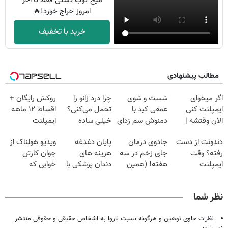
میخ کوب دستی فقط تا آخر
امروز حراج خورد!🔥
خرید با تخفیف
مطالب پیشنهادی
اگر میخوای
شست و شوی
چرا درد زانو را
روکش رایگان +
ایمپلنت کنی
عمقی کبد با
تحمل می‌کنی؟
اقساط ۱۲ ماهه
الان وقتشه |
دمنوش سم زدای
خیلی ساده
ایمپلنت
فقط با ۲۵
گیاهی
درمنزل درمانش
دندونت از دست
جادوی درمان
پایان دغدغه
ویدیو هولناک از
میلیون تومان!!!
کن
رفته؟ وقت
جای زخم در سه
هزینه های
جوان کارتن
ایمپلنت
هفته! (همین
دندان پزشکی با
خوابی که
دیجیتاله
حالا رایگان
پک سفید کننده
میلیاردر شد.
صحبت کنید)
خانگی
آموزش رایگان
نظر شما
نظرات حاوی توهین و هرگونه نسبت ناروا به اشخاص حقیقی و حقوقی منتشر