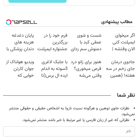
مطالب پیشنهادی
اگر میخوای
شست و شوی
فرم خود را در
پایان دغدغه
ایمپلنت کنی
عمقی کبد با
بزرگترین
هزینه های
الان وقتشه |
دمنوش سم زدای
جشنواره ایمپلنت
دندان پزشکی با
فقط با ۲۵
گیاهی
تهران پر کنید ! |
پک سفید کننده
جادوی درمان
هنوز برای زانو درد
با جلبک لاغری
ویدیو هولناک از
میلیون تومان!!!
فقط ۲۵ میلیون
خانگی
جای زخم در سه
قرص میخوری؟
3سوته به اندام
جوان کارتن
هفته! (همین
وقتی می‌شه
ایده ال برس(تا
خوابی که
حالا رایگان
بدون عمل
امشب تخفیف
میلیاردر شد.
صحبت کنید)
درمانش کرد؟؟؟؟
ویژه)
آموزش رایگان
نظر شما
نظرات حاوی توهین و هرگونه نسبت ناروا به اشخاص حقیقی و حقوقی منتشر
نمی‌شود.
نظراتی که غیر از زبان فارسی یا غیر مرتبط با خبر باشد منتشر نمی‌شود.