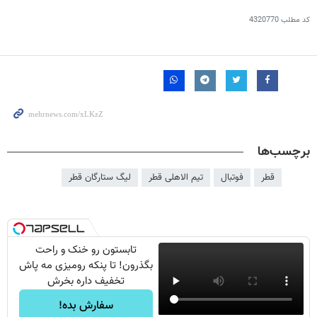
کد مطلب
4320770
برچسب‌ها
قطر
فوتبال
تیم الاهلی قطر
لیگ ستارگان قطر
تابستون رو خنک و راحت
بگذرون! تا پنکه رومیزی مه پاش
تخفیف داره بخرش
سفارش بده!