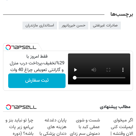
برچسب‌ها
صادرات غیرنفتی
حسن خیریانپور
استانداری مازندران
فقط امروز با
29%تخفیف،پرداخت درب منزل
و گارانتی تعویض چراغ 40 وات
بخر
ثبت سفارش
مطالب پیشنهادی
اگر میخوای
شست و شوی
پایان دغدغه
چرا تو نباید بنز و
ایمپلنت کنی
عمقی کبد با
هزینه های
بی‌ام‌و زیر پات
الان وقتشه |
دمنوش سم زدای
دندان پزشکی با
باشه؟ (دوره