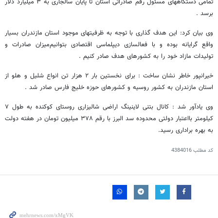
تمامی دستگاههای مسئول رقم صادراتی استان تا پایان سالجاری به ۳ میلیارد دلار
برسد
.
وی بیان کرد: این هدف گذاری با توجه به ظرفیتهای موجود استان مازندران بسیار
واقع گرایانه بوده و با فعالسازی دیپلماسی اقتصادی بتوانیم‌میزان صادرات و
تولیدات مازاد خود را به کشورهای هدف صادر کنیم
.
خیرانپور خاطر نشان ساخت : برای نخستین بار ۲ هزار تن انواع شلیل و هلو از
استان مازندران به کشور روسیه و کشورهای حوزه خلیج فارس صادر شد
.
وی یادآور شد : کانال بتنی لاینینگ اراضی شالیزاری روستای کوکنده به طول ۷
کیلومتر بااعتبار دولتی محدوده سد البرز با رقم ۳۷۸ میلیون تومان در هفته دولت
به بهره براداری رسید
.
کد مطلب
4384016