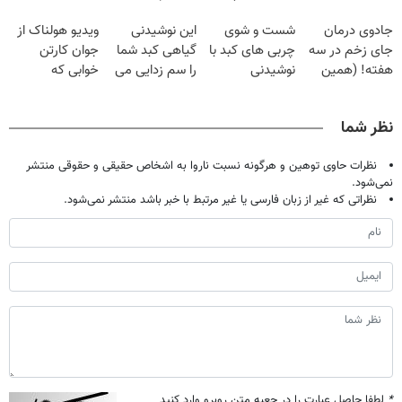
فقط با ۲۵
گیاهی
پک سفید کننده
رایگان درآمد
جادوی درمان
شست و شوی
این نوشیدنی
ویدیو هولناک از
میلیون تومان!!!
خانگی
میلیاردی)
جای زخم در سه
چربی های کبد با
گیاهی کبد شما
جوان کارتن
هفته! (همین
نوشیدنی
را سم زدایی می
خوابی که
حالا رایگان
گیاهی(55%تخفیف)
کند (با ضمانت
میلیاردر شد.
صحبت کنید)
مرجوعی)
آموزش رایگان
نظر شما
نظرات حاوی توهین و هرگونه نسبت ناروا به اشخاص حقیقی و حقوقی منتشر
نمی‌شود.
نظراتی که غیر از زبان فارسی یا غیر مرتبط با خبر باشد منتشر نمی‌شود.
*
لطفا حاصل عبارت را در جعبه متن روبرو وارد کنید