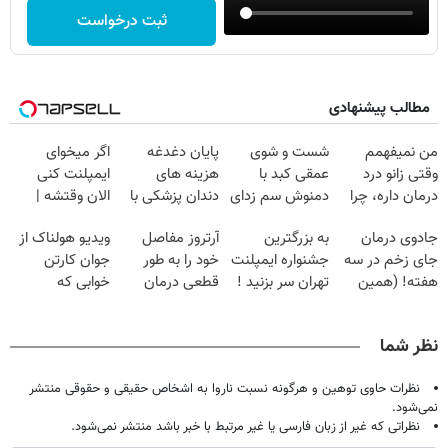
ثبت درخواست
مطالب پیشنهادی
من نمیفهمم
شست و شوی
پایان دغدغه
اگر میخوای
وقتی زانو درد
عمقی کبد با
هزینه های
ایمپلنت کنی
درمان داره، چرا
دمنوش سم زدای
دندان پزشکی با
الان وقتشه |
دردش رو داری
گیاهی
پک سفید کننده
فقط با ۲۵
جادوی درمان
به بزرگترین
آرتروز مفاصل
ویدیو هولناک از
تحمل میکنی؟❗
خانگی
میلیون تومان!!!
جای زخم در سه
جشنواره ایمپلنت
خود را به طور
جوان کارتن
هفته! (همین
تهران سر بزنید !
قطعی درمان
خوابی که
حالا رایگان
| فقط ۲۵
کنید!
میلیاردر شد.
صحبت کنید)
میلیون !
◗پرسش‌نامه◖
آموزش رایگان
نظر شما
نظرات حاوی توهین و هرگونه نسبت ناروا به اشخاص حقیقی و حقوقی منتشر
نمی‌شود.
نظراتی که غیر از زبان فارسی یا غیر مرتبط با خبر باشد منتشر نمی‌شود.