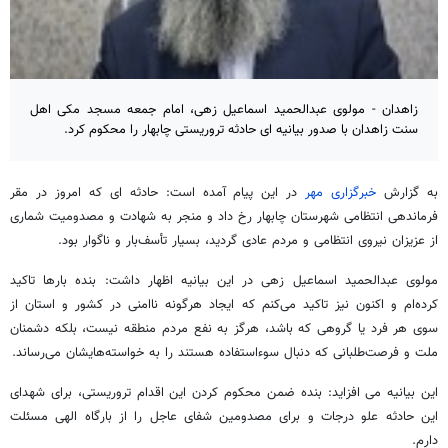
زاهدان - مولوی عبدالحمید اسماعیل زهی، امام جمعه مسجد مکی اهل
سنت زاهدان با صدور بیانیه ای حادثه تروریستی چابهار را محکوم کرد.
به گزارش
خبرگزاری مهر
در این پیام آمده است: حادثه ای که امروز در مقر
فرماندهی انتظامی شهرستان چابهار رخ داد و منجر به شهادت و مصدومیت شماری
از عزیزان نیروی انتظامی و مردم عادی گردید، بسیار تأسف‌بار و ناگوار بود.
مولوی عبدالحمید اسماعیل زهی در این بیانیه اظهار داشت: بنده بارها تاکید
کرده‌ام و اکنون نیز تاکید می‌کنم که ایجاد هرگونه ناامنی در کشور و استان از
سوی هر فرد یا گروهی که باشد، هرگز به نفع مردم منطقه نیست، بلکه دشمنان
ملت و فرصت‌طلبانی که دنبال سوءاستفاده هستند را به خواسته‌هایشان می‌رساند.
این بیانیه می افزاید: بنده ضمن محکوم کردن این اقدام تروریستی، برای شهدای
این حادثه علو درجات و برای مصدومین شفای عاجل را از بارگاه الهی مسئلت
دارم.