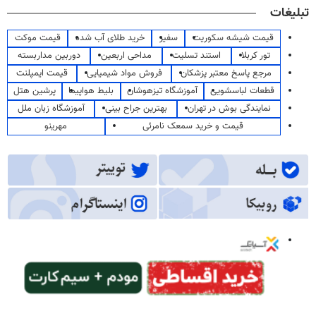
تبلیغات
قیمت شیشه سکوریت
سفیر
خرید طلای آب شده
قیمت موکت
تور کربلا
استند تسلیت
مداحی اربعین
دوربین مداربسته
مرجع پاسخ معتبر پزشکان
فروش مواد شیمیایی
قیمت ایمپلنت
قطعات لباسشویی
آموزشگاه تیزهوشان
بلیط هواپیما
پرشین هتل
نمایندگی بوش در تهران
بهترین جراح بینی
آموزشگاه زبان ملل
قیمت و خرید سمعک نامرئی
مهرینو