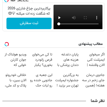
پرکاربردترین چراغ شارژی 2026
که شگفت زده ات میکنه 💡😍
ثبت سفارش
مطالب پیشنهادی
اگر میخوای
پایان دغدغه
تا کی می‌خوای
ویدیو هولناک از
ایمپلنت کنی
هزینه های
قرص زانودرد
جوان کارتن
الان وقتشه |
دندان پزشکی با
بخوری؟ یکبار
خوابی که
فقط با ۲۵
پک سفید کننده
اصولی درمانش
میلیاردر شد.
جادوی درمان
به بزرگترین
این جعبه ی
خلافی خودروتو
میلیون تومان!!!
خانگی
کن
آموزش رایگان
جای زخم در سه
جشنواره ایمپلنت
جادویی خنده رو
الان ببین، با
هفته! (همین
تهران سر بزنید !
رو لبات حک
پلاک و کد ملی،
حالا رایگان
| فقط ۲۵
میکنه
بدون نیاز به
صحبت کنید)
میلیون !
خرید40%تخفیف
مراجعه حضوری
نظر شما