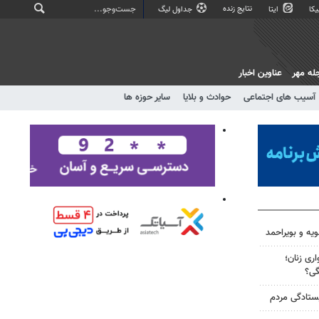
نتایج زنده
کا
ایتا
جداول لیگ
له مهر
عناوین اخبار
آسیب های اجتماعی
حوادث و بلایا
سایر حوزه ها
ویه و بویراحمد
ری زنان؛
گی؟
یستادگی مردم