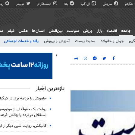
تلگرام
سروش
آی گپ
بله
اینستاگرام
توییتر
روبی
جامعه
اقتصاد
بازار
ورزش
سیاست
بین‌الملل
استان‌ها
عکس
فیلم
مج
گری
جوان و خانواده
محیط زیست
آموزش و پرورش
رفاه و خدمات اجتماعی
تازه‌ترین اخبار
خاموشی با برنامه برق در کهگیل
روایت یک حقوقدان از موتورسوا
استقلال در تردد یا چالش فرهن
گالیکش، روایت شبی دیگر از ا