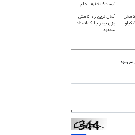
نیست!(تخفیف جام
جهانی)
 کاهش
آسان ترین راه کاهش
وزن گیاهی! 5تا۷کیلو
وزن پودر جلبکه!تعداد
محدود
نمی‌شود.