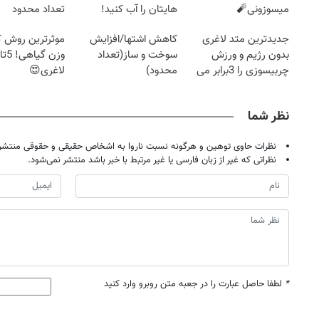
میسوزونی🧨
هایتان را آب کنید!
تعداد محدود
جدیدترین متد لاغری
کاهش اشتها/افزایش
موثرترین روش
بدون رژیم و ورزش
سوخت و ساز(تعداد
چربیسوزی را 3برابر می
محدود)
لاغری😍
کند
نظر شما
نظرات حاوی توهین و هرگونه نسبت ناروا به اشخاص حقیقی و حقوقی منتشر 
نظراتی که غیر از زبان فارسی یا غیر مرتبط با خبر باشد منتشر نمی‌شود.
*
لطفا حاصل عبارت را در جعبه متن روبرو وارد کنید