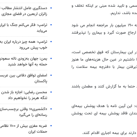
سمی و تایید شده مبنی بر اینکه تخلف و
دستگیری عامل انتشار مطالب تو
ه باشد، نداریم.
زائران اربعین در فضای مجازی
ترامپ: فکر می‌کنم جنگ با ایران
مدیرعامل سازمان بیمه سلامت اظهار کرد: البته طبیعی است در یک جریانی که ۱۹۰ میلیون بار مراجعه انجام می شود
می‌یابد
رجاع صورت گیرد و بیماری را نپذیرفتند
ترامپ: همه چیز درباره ایران به
خوب پیش می‌رود
د: در این بیمارستان که فوق تخصصی است،
یمن: جهان به‌زودی ناله سعودی‌
ه بر اینکه افزایش ۱۴ درصدی خدمات را داشتیم در عین حال هزینه‌های ما هنوز
حمله به آنها خواهد شنید
تن بیمار با دفترچه بیمه سلامت را
امضای توافق دفاعی بین عربستا
پاکستان
د حتما به ما گزارش کنند و مطمئن باشند
محسن رضایی: اجازه باز شدن 
تنگه هرمز را نخواهیم داد
: این آیین نامه با هدف پوشش بیمه‌ای
«کشمیری»؛ وقتی برچسب‌سازی
مندان فاقد پوشش بیمه ای تحت پوشش
رسانه‌ای را می‌گیرد
ضربه مغزی بیش
حملات ایران