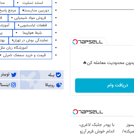
استند تسلیت
مدا
دوربین مداربسته
مرجع پاسخ 
فروش مواد شیمیایی
قی
قطعات لباسشویی
آموزشگ
بلیط هواپیما
پر
نمایندگی بوش در تهران
بهت
آموزشگاه زبان ملل
قیمت و خرید سمعک نامرئی
ر بدون محدودیت معامله کن🔥
دریافت وام
سوز
با پودر جلبک لاغری،
یکنه/
اندام خوش فرم آرزو