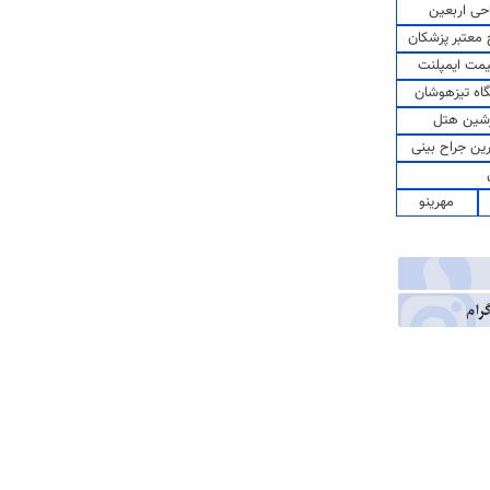
حی اربعین
معتبر پزشکان
مت ایمپلنت
اه تیزهوشان
شین هتل
رین جراح بینی
مهرینو