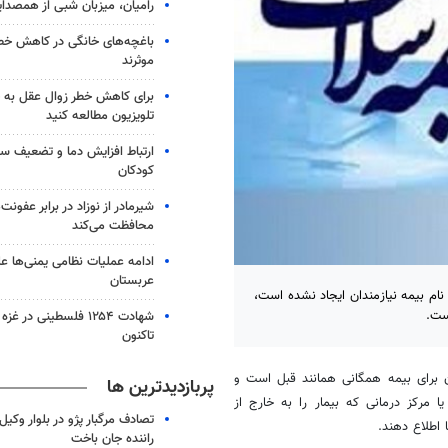
رامیان، میزبان شبی از همصدا
باغچه‌های خانگی در کاهش خطر 
موثرند
برای کاهش خطر زوال عقل به 
تلویزیون مطالعه کنید
ارتباط افزایش دما و تضعیف س
کودکان
شیرمادر از نوزاد در برابر عفون
محافظت می‌کند
ادامه عملیات نظامی یمنی‌ها عل
عربستان
نام بیمه نیازمندان ایجاد نشده است،
ست.
شهادت ۱۲۵۴ فلسطینی در 
تاکنون
ان برای بیمه همگانی همانند قبل است و
پربازدیدترین ها
مرکز درمانی که بیمار را به خارج از
تصادف مرگبار پژو در بلوار وکیل‌
راننده جان باخت