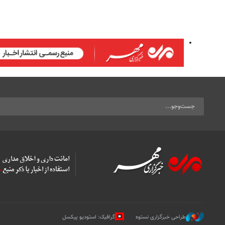
طراحی خبرگزاری نستوه
گرافیک: استودیو پیکسل