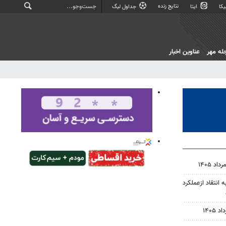
نتایج زنده
کا
ایتا
جداول لیگ
له مهر
عناوین اخبار
انتقاد ازعملکرد