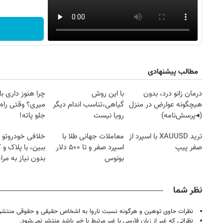
مطالب پیشنهادی
درمان زانو درد، بدون
با این روش
چرا هنوز داری با 
هیچگونه عوارض در منزل
گیاهی،تناسب اندام دیگر
میری؟ وقتی راه 
(◂پرسش‌نامه)
رویا نیست
جلو پاته!
روزنامه‌های صبح شنبه ۱۷ مرداد ۱۴۰۵
روزنام
ترید XAUUSD با اسپرد از
معاملات جهانی طلا با
خلافی خودروتو ا
صفر پیپ
اسپرد صفر و تا ۵۰۰ دلار
ببین، با پلاک و 
بونوس
بدون نیاز به مرا
حضوری
نظر شما
نظرات حاوی توهین و هرگونه نسبت ناروا به اشخاص حقیقی و حقوقی منتشر 
نظراتی که غیر از زبان فارسی یا غیر مرتبط با خبر باشد منتشر نمی‌شود.