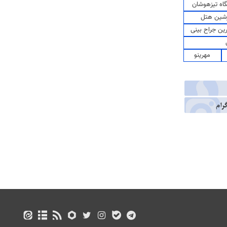
اه تیزهوشان
شین هتل
رین جراح بینی
مهرینو