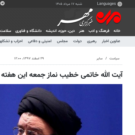
شنبه ۱۷ مرداد ۱۴۰۵
خانه
فرهنگ و ادب
هنر
دين، حوزه، انديشه
دانشگاه و فناوری
سلامت
عناوین اخبار
رهبری
دولت
مجلس
امنیتی و دفاعی
احزاب و تشکلها
سیاست
سایر
۲۹ اسفند ۱۳۹۷، ۱۲:۰۰
آیت الله خاتمی خطیب نماز جمعه این هفته 