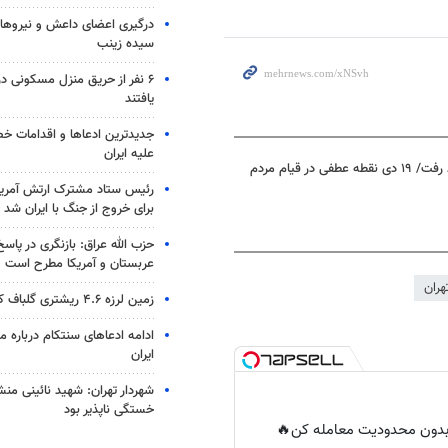
درگیری اعضای داعش و نیروهای
سیده زینب
۶ نفر از حریق منزل مسکونی 
یافتند
جدیدترین ادعاها و اقدامات خ
علیه ایران
بعد از شهادت حاج قاسم آب خوش از گلوی آمریکایی‌ها پایین نخواهد رفت/ ۱۹ دی نقطه عطفی در قیام مردم
رئیس ستاد مشترک ارتش آمریکا
برای خروج از جنگ با ایران شد
حزب الله عراق: بازنگری در پاسخ
عربستان و آمریکا مطرح است
هران
زمین لرزه ۴.۶ ریشتری گلباف کرمان را لرزاند
ادامه ادعاهای سنتکام درباره م
ایران
شهردار تهران: شهید نائینی منش
خستگی‌ ناپذیر بود
ر بدون محدودیت معامله کن🔥