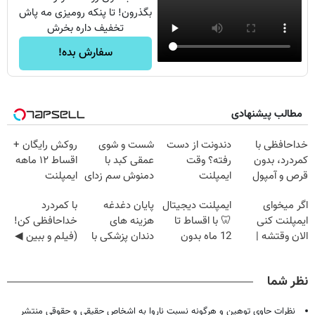
بگذرون! تا پنکه رومیزی مه پاش
تخفیف داره بخرش
سفارش بده!
مطالب پیشنهادی
خداحافظی با
دندونت از دست
شست و شوی
روکش رایگان +
کمردرد، بدون
رفته؟ وقت
عمقی کبد با
اقساط ۱۲ ماهه
قرص و آمپول
ایمپلنت
دمنوش سم زدای
ایمپلنت
دیجیتاله
گیاهی
اگر میخوای
ایمپلنت دیجیتال
پایان دغدغه
با کمردرد
ایمپلنت کنی
🦷 با اقساط تا
هزینه های
خداحافظی کن!
الان وقتشه |
12 ماه بدون
دندان پزشکی با
(فیلم و ببین ◀
فقط با ۲۵
سود و ضامن ✅
پک سفید کننده
پرسش‌نامه رو
میلیون تومان!!!
خانگی
پرکن)
نظر شما
نظرات حاوی توهین و هرگونه نسبت ناروا به اشخاص حقیقی و حقوقی منتشر