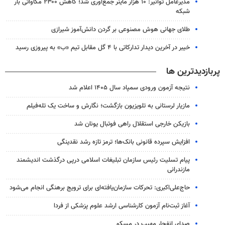
مدیرعامل توانیر: ۱۰ هزار ماینر جمع‌آوری شد؛ کاهش ۲۳۰۰ مگاواتی بار
شبکه
طلای جهانی هوش مصنوعی بر گردن دانش‌آموز شیرازی
خیبر در آخرین دیدار تدارکاتی با ۴ گل مقابل تیم «ب» به پیروزی رسید
پربازدیدترین ها
نتیجه آزمون ورودی سمپاد سال ۱۴۰۵ اعلام شد
مازیار لرستانی به تلویزیون بازگشت؛ نگارش و ساخت یک تله‌فیلم
بازیکن خارجی استقلال راهی فوتبال یونان شد
افزایش سپرده قانونی بانک‌ها؛ ترمز تازه رشد نقدینگی
پیام تسلیت رئیس سازمان تبلیغات اسلامی درپی درگذشت اندیشمند
مازندرانی
حاج‌علی‌اکبری: تحرکات سازمان‌یافته‌ای برای ترویج برهنگی انجام می‌شود
آغاز ثبت‌نام‌ آزمون کارشناسی ارشد علوم پزشکی از فردا
صدای انفجار مهیب در مسکو