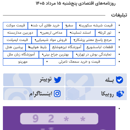
روزنامه‌های اقتصادی پنج‌شنبه ۱۵ مرداد ۱۴۰۵
تبلیغات
قیمت شیشه سکوریت
سفیر
خرید طلای آب شده
قیمت موکت
تور کربلا
استند تسلیت
مداحی اربعین
دوربین مداربسته
مرجع پاسخ معتبر پزشکان
فروش مواد شیمیایی
قیمت ایمپلنت
قطعات لباسشویی
آموزشگاه تیزهوشان
بلیط هواپیما
پرشین هتل
نمایندگی بوش در تهران
بهترین جراح بینی
آموزشگاه زبان ملل
قیمت و خرید سمعک نامرئی
مهرینو