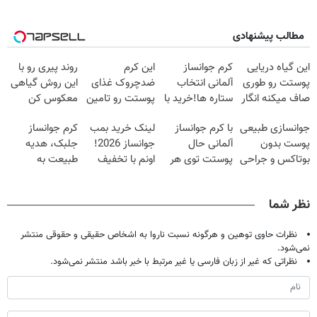
مطالب پیشنهادی
این گیاه دریایی
کرم جوانساز
این کرم
روند پیری رو با
پوستت رو طوری
آلمانی انتخاب
ضدچروک غذای
این روش گیاهی
صاف میکنه انگار
ستاره ها!خرید با
پوستت رو تامین
معکوس کن
20سال جوون
تخفیف
میکنه (خرید با
جوانسازی طبیعی
با کرم جوانساز
لینک خرید بمب
کرم جوانساز
شدی🔥
40%تخفیف)
پوست بدون
آلمانی حال
جوانساز 2026!
جلبک، هدیه
بوتاکس و جراحی
پوستت توی هر
اونم با تخفیف
طبیعت به
😳! خرید با
فصلی
ویژه
شما(خرید با
تخفیف ویژه
خوبه۴۵٪تخفیف
تخفیف ویژه)
نظر شما
نظرات حاوی توهین و هرگونه نسبت ناروا به اشخاص حقیقی و حقوقی منتشر
نمی‌شود.
نظراتی که غیر از زبان فارسی یا غیر مرتبط با خبر باشد منتشر نمی‌شود.