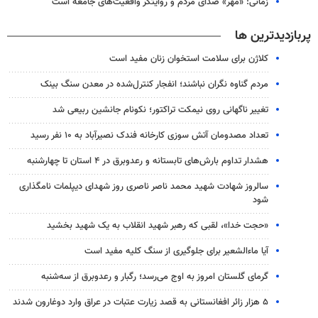
زمانی: «مهر» صدای مردم و روایتگر واقعیت‌های جامعه است
پربازدیدترین ها
کلاژن برای سلامت استخوان زنان مفید است
مردم گناوه نگران نباشند؛ انفجار کنترل‌شده در معدن سنگ بینک
تغییر ناگهانی روی نیمکت تراکتور؛ نکونام جانشین ربیعی شد
تعداد مصدومان آتش سوزی کارخانه فندک نصیرآباد به ۱۰ نفر رسید
هشدار تداوم بارش‌های تابستانه و رعدوبرق در ۴ استان تا چهارشنبه
سالروز شهادت شهید محمد ناصر ناصری روز شهدای دیپلمات نامگذاری
شود
«حجت خدا»، لقبی که رهبر شهید انقلاب به یک شهید بخشید
آیا ماءالشعیر برای جلوگیری از سنگ کلیه مفید است
گرمای گلستان امروز به اوج می‌رسد؛ رگبار و رعدوبرق از سه‌شنبه
۵ هزار زائر افغانستانی به قصد زیارت عتبات در عراق وارد دوغارون شدند