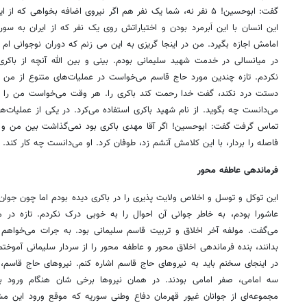
گفت: ابوحسین! ۵ نفر نه، شما یک نفر هم اگر نیروی اضافه بخواهی که از
این انسان با این اَبرمرد بودن و اختیاراتش روی یک نفر که از ایران به سوریه
امامش اجازه بگیرد. من در اینجا گریزی به این می زنم که دوران نوجوانی ام 
در میانسالی در خدمت شهید سلیمانی بودم. بینی و بین الله آنچه از باکر
نکردم. تازه چندین مورد حاج قاسم می‌خواست در عملیات‌های متنوع از من
دستت درد نکند، گفت خدا رحمت کند باکری را. هر وقت می‌خواست من را د
می‌دانست چه بگوید. از نام شهید باکری استفاده می‌کرد. در یکی از عملیات‌ها
تماس گرفت گفت: ابوحسین! اگر آقا مهدی باکری بود نمی‌گذاشت بین من و او
فاصله را بردار، با این کلامش آتشم زد، طوفان کرد. او می‌دانست چه کار کند.
فرماندهی عاطفه محور
عاشورا بودم، به خاطر جوانی آن احوال را به خوبی درک نکردم. تازه در
می‌گفت. مولفه آخر اخلاق و تربیت قاسم سلیمانی بود. به جرات می‌خواه
بدانند، بنده فرماندهی اخلاق محور و عاطفه محور را از سردار سلیمانی آموخ
در اینجای سخنم باید به نیروهای حاج قاسم اشاره کنم. نیروهای حاج قاسم،
سه امامی، صفر امامی بودند. در همان نیروها برخی شان هنگام ورود به ق
مجموعه‌ای از جوانان غیور قهرمان دفاع وطنی سوریه که موقع ورود این مشخ