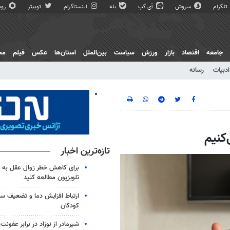
تلگرام
سروش
آی گپ
بله
اینستاگرام
توییتر
روبی
جامعه
اقتصاد
بازار
ورزش
سیاست
بین‌الملل
استان‌ها
عکس
فیلم
مج
ادبیات
رسانه
کنیم
تازه‌ترین اخبار
برای کاهش خطر زوال عقل به 
تلویزیون مطالعه کنید
ارتباط افزایش دما و تضعیف س
کودکان
شیرمادر از نوزاد در برابر عفون