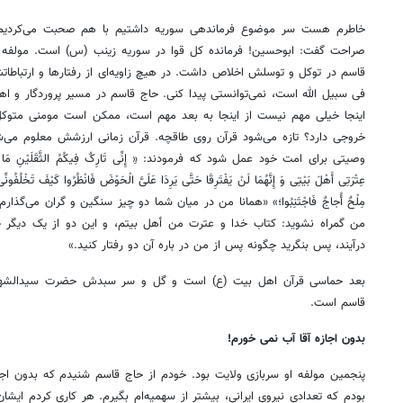
خاطرم هست سر موضوع فرماندهی سوریه داشتیم با هم صحبت می‌کردیم
صراحت گفت: ابوحسین! فرمانده کل قوا در سوریه زینب (س) است. مولفه
قاسم در توکل و توسلش اخلاص داشت. در هیچ زاویه‌ای از رفتارها و ارتباطات
فی سبیل الله است، نمی‌توانستی پیدا کنی. حاج قاسم در مسیر پروردگار و ا
اینجا خیلی مهم نیست از اینجا به بعد مهم است، ممکن است مومنی متو
خروجی دارد؟ تازه می‌شود قرآن روی طاقچه. قرآن زمانی ارزشش معلوم می
وصیتی برای امت خود عمل شود که فرمودند: «ِ إِنِّی تَارِکٌ فِیکُمُ الثَّقَلَیْنِ مَا إِنْ تَمَسَ
عِتْرَتِی أَهْلَ بَیْتِی وَ إِنَّهُمَا لَنْ یَفْتَرِقَا حَتَّی یَرِدَا عَلَیَّ الْحَوْضَ فَانْظُرُوا کَیْفَ تَخْلُ
مِلْحٌ أُجاجٌ فَاجْتَنِبُوا؛» «همانا من در میان شما دو چیز سنگین و گران می‌گذ
من گمراه نشوید: کتاب خدا و عترت من أهل بیتم، و این دو از یک دیگر ج
درآیند، پس بنگرید چگونه پس از من در باره آن دو رفتار کنید.»
بعد حماسی قرآن اهل بیت (ع) است و گل و سر سبدش حضرت سیدالشهد
قاسم است.
بدون اجازه آقا آب نمی خورم!
پنجمین مولفه او سربازی ولایت بود. خودم از حاج قاسم شنیدم که بدون اجاز
بودم که تعدادی نیروی ایرانی، بیشتر از سهمیه‌ام بگیرم. هر کاری کردم ایشان 