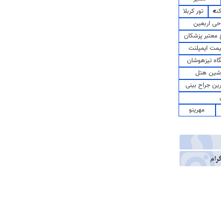
کت
تور کربلا
حی اربعین
معتبر پزشکان
مت ایمپلنت
اه تیزهوشان
شین هتل
رین جراح بینی
مهرینو