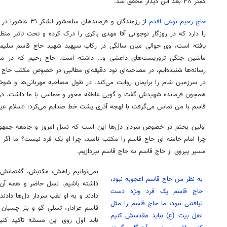
کمتر ۴۸ بعد این دیدار محقق شد.
حاج رحیم نوعی اقدم
از رزمندگان و فرمان
را دارد که در روزگار نوجوانی آقا مهدی باکری را درک کرده و تحت تاثیر منظ
یافته است، وی حوالی میان سالگی در رکاب سپهبد شهید حاج قاسم سلیما
ماشین جنگی تروریست‌های داعشی و… داشته است. حاج رحیم که در ماه‌
رسانه‌ها شنیده‌ایم، در مصاحبه‌ای نود دقیقه‌ای مطالبی در خصوص مکتب حاج 
در سرزمین شام را برایمان روایت می‌کند. در طول مصاحبه مهربانی‌ها و شوخ
همچون فرمانده شهیدش گفت و گویی عاطفه محور و حماسی با ما داشت. د
قاسم با من تماس می‌گرفت با لهجه آذری پشت خط صدایم می‌کرد: «سلام ع
اولین بحثم در خصوص سردار دل‌ها این است که نسل امروز و جامعه جمهور
چرا امام خامنه ای حاج قاسم را مکتب نامید، چرا او یک فرد نیست؟ ما اگر بخ
مسیر پیروی از حاج قاسم به حاج قاسم بپردازیم.
نمی‌توانیم راهش، مکتبش، گفتمانش 
به نظر من حاج قاسم اعجوبه نبود،
داشته باشیم. نسل حاضر و همه آن‌
حاج قاسم یک فرد ویژه دست
دادند و به او لقب سردار دل‌ها دادند،
نیافتنی نبود، ما حاج قاسم را مثل
قاسم عزادار، تسلی گو و بنر چسبان ن
اهل بیت (ع) نباید مقدسش کنیم
باید اول روی این مسئله تاکید کن