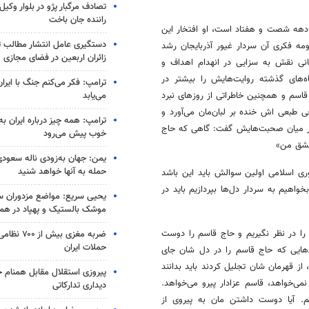
تصادف مرگبار پژو در بلوار وکیل‌
راننده جان باخت
دهان سلحشور لشکر ۳۱ عاشورا در دهه شصت و هفتاد است، او افتخار این
دستگیری عامل انتشار مطالب تو
ومه فکری آن سردار غیور آذربایجان رشد
زائران اربعین در فضای مجازی
نی نقش به سزایی در انهدام اهداف و
های گذشته روایت‌هایش را بیشتر در
ترامپ: فکر می‌کنم جنگ با ایران
می‌یابد
قاسم و همچنین خاطراتی از روزهای نبرد
ی طبعی اش خنده بر لبان‌مان می‌آورد و
ترامپ: همه چیز درباره ایران به
ر میان صحبت‌هایش گفت: گاهی که حاج
خوب پیش می‌رود
یشق من»
یمن: جهان به‌زودی ناله سعودی‌
حمله به آنها خواهد شنید
ی اسلامی اولین سوالش باید این باشد
واهیم به سردار دل‌ها بپردازیم باید در
یحیی سریع: مواضع مزدوران سع
موشک بالستیک و پهپاد در ه
را در نظر نگیریم و حاج قاسم را دوست
ضربه مغزی بیش
حملات ایران
هایی که حاج قاسم را در دل شان جای
 از قهرمان شان تجلیل کردند باید بدانند
پیروزی استقلال مقابل همنام خ
می‌خواهد، قاسم عزادار پیرو می‌خواهد.
دیداری تدارکاتی
یم. آیا دوست داشتن مان به پیروی از