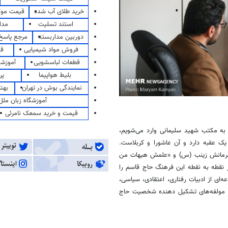
خرید طلای آب شده
قیمت مو
استند تسلیت
مدا
دوربین مداربسته
مرجع پاسخ 
فروش مواد شیمیایی
قی
قطعات لباسشویی
آموزشگ
بلیط هواپیما
پر
نمایندگی بوش در تهران
بهت
آموزشگاه زبان ملل
قیمت و خرید سمعک نامرئی
ه مکتب شهید سلیمانی وارد می‌شویم،
 عقبه دارد و آن عاشورا و کربلاست.
قهرمانش زینب (س) و «علمش هیهات من
ر نقطه به نقطه این فرهنگ حاج قاسم را
‌ای از ادبیات رفتاری، اعتقادی، سیاسی،
د. مولفه‌های تشکیل دهنده شخصیت حاج