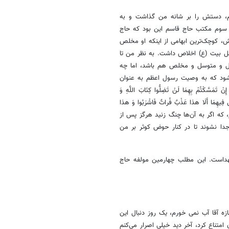
، دستش را بر شانه من گذاشت و به
 سوم مکتب حاج قاسم این بود که حاج
ش، کوچک‌ترین ابهامی از اینکه او مخلص
هل بیت (ع) اخلاص داشت. به نظر من تا
کل و متوسل و مخلص هم باشد، اما چه
‌شود که به وصیت رسول اعظم به عنوان
ّکْتُمْ بِهِمَا لَنْ تَضِلُّوا کِتَابَ اللَّهِ وَ
فُونِّی فِیهِمَا أَلَا هذا عَذْبٌ فُراتٌ فَاشْرَبُوا وَ هذا
ارم، که اگر به آن‌ها چنگ زنید هرگز پس از
دا نشوند تا در کنار حوض کوثر بر من
است. این مطلب چهارمین مولفه حاج
ه آقا آب نمی خورم، یک روز دنبال این
امتناع کرد، آخر دید خیلی اصرار می‌کنم