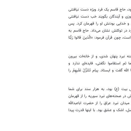
د، حاج قاسم یک فرد ویژه دست نیافتنی
وزی و آیندگان بگویند خب دست نیافتنی
د و خدایی بودنش او را قهرمان کرد. پس
 در توکلش نشان می‌داد. حاج قاسم به
ون قرآن فرمود: «الَّذینَ قالوا رَبُّنَا
نه نبرد پنهان شدی، و از خانه‌ات بیرون
ثم استقاموا نگفتی، فایده‌ای ندارد و
گفت و ایستاد. پیام تَتَنَزَّلُ عَلَیهِمُ را
بیت (ع) بود، به هزار سند برای شما
ش در صحنه‌های نبرد سوریه را از قهرمان
یدان نبرد عراق را از حضرت اباعبدالله
ل، اشک و عشق بود. با اینها قدرت پیدا