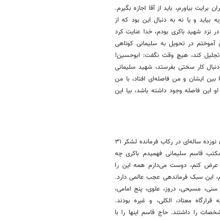
 ایران برایت بیاورم، باید از آقا اجازه بگیرم.
 بیاید و یا نه به دنبال این بود که از
در نزد شهید باکری بودم، خدا عنایت کرد
ی آموختم در تحویل به سلیمانی کوتاهی
 تجلیل کند، هیچ وقت نگفت: ابوحسین!
نبال کار سختی بفرستد، شهید سلیمانی
 بین ایشان و من فاصله‌ای افتاد، با من
 این فاصله وجود داشته باشد، بیا این
این توکل و توسل و اخلاص ولایت پذیری را در باکری دیده بودم اما چون جوان نوزده ساله‌ای در رکاب فرمانده لشکر ۳۱
 مکتب قاسم سلیمانی فهمیدم باکری چه
م عرض کنم، دوست می‌دارم همه این را
تم، این سبک فرماندهی عجب عالمی دارد.
 سنی، مسیحی، دروز، علوی، پنج امامی،
رارگاه معتاد، الکلی، و غیره بودند.
صات را داشتند. حاج قاسم اینها را با