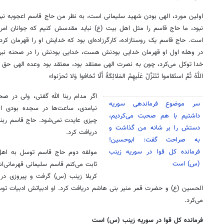
اولین مورد، الهی بودن شهید سلیمانی است، به نظر من حاج قاسم اعجوبه نبو
نبود، ما حاج قاسم را مثل اهل بیت (ع) نباید مقدسش کنیم که جوانان امر
است. حاج قاسم یک روستازاده، کارگرزاده‌ای بود که خدایش او را قهرمان کر
در وهله اول او قهرمان خدایی بودنش هست، خدایی بودنش را در صحنه نبرد
خدا توکل می‌کرد، چون به نصرت الهی معتقد بود، معتقد بود وعده الهی حق است، چ
اللَّهُ ثُمَّ استَقاموا تَتَنَزَّلُ عَلَیهِمُ المَلائِکَةُ أَلّا تَخافوا وَلا تَحزَنوا»
اگر مدام ربنا الله گفتی، ولی در صح
سر موضوع فرماندهی سوریه
نیامدی، ساعت‌ها در سجده بودی اما 
داشتیم با هم صحبت می‌کردیم،
چیزی عایدت نمی‌شود. حاج قاسم ربنا الله 
دستش را بر شانه من گذاشت و
دریافت کرد.
به صراحت گفت: ابوحسین!
فرمانده کل قوا در سوریه زینب
مولفه دوم حاج قاسم توسل به اهل 
(س) است
ثابت می‌کنم قاسم سلیمانی قهرمانی‌ا
کربلا زینب (س) گرفت و پیروزی در م
الحسین (ع) و حضرت قمر منیر بنی هاشم دریافت کرد. او ادبیاتش ادبیات توس
می‌کرد.
فرمانده کل قوا در سوریه زینب (س) است