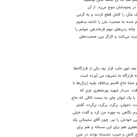
شم شد که آن لحظه قابل توصیف
ر وجودشان موج می‌زد. از آن
ف شأن را کامل قطع کردند و به گرمی
م شده ما صحبت مان را ادامه بدهیم.
انه زدن‌های مهم فرماندهی جوابم را
حبت می‌کنند و کارگر بین صحبت‌های
عد توی حلب قرار بود یکی از قرارگاه‌ها
 قرارگاه ما تشریف می آورده است.
عشا حاج قاسم برخلاف بقیه ژنرال‌ها با
فت. سردار شهید پورجعفری عزیز که
. با یک لیوان چای به سمت اتاقی که حاج
«جوان، برگرد، برگرد، برگرد». گفتم
برم نگاهی به چهره من کرد و گفت خیلی
ی خودش را ببر. چون آقای سلیمانی یک
عفری هم برای این مسئله و هم برای
ج کامل و حبیب نشسته بودند در عین