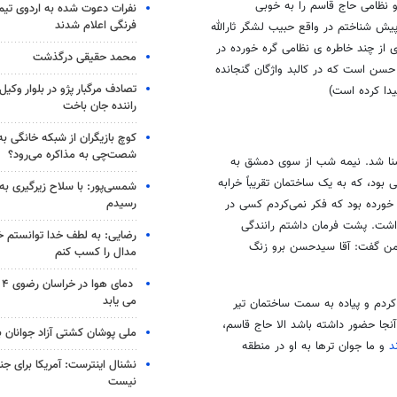
و نظامی حاج قاسم را به خوبی
نفرات دعوت شده به اردوی تی
فرنگی اعلام شدند
پیش شناختم در واقع حبیب لشگر ثارالله
در روزهای دفاع مقدس حبیب محور مقاوت هم بوده است. این مصاحبه پاره‎ای از چند خاطره ‎ی نظامی گره خورده در
محمد حقیقی درگذشت
حسن است که در کالبد واژگان گنجانده
تصادف مرگبار پژو در بلوار وکیل‌
دا کرده است)
راننده جان باخت
کوچ بازیگران از شبکه خانگی ب
شصت‌چی به مذاکره می‌رود؟
منطقه آشنا شد. نیمه شب از سوی دمشق به
ود، که به یک ساختمان تقریباً خرابه
شمسی‌پور: با سلاح زیرگیری به
رسیدم
 خورده بود که فکر نمی‌کردم کسی در
داشت. پشت فرمان داشتم رانندگی
رضایی: به لطف خدا توانستم خ
 من گفت: آقا سیدحسن برو زنگ
مدال را کسب کنم
دم
می یابد
ودم پارک کردم و پیاده به سمت ساختمان تیر
نجا حضور داشته باشد الا حاج قاسم،
ملی پوشان کشتی آزاد جوانان 
د
و ما جوان ترها به او در منطقه
نشنال اینترست: آمریکا برای جن
نیست