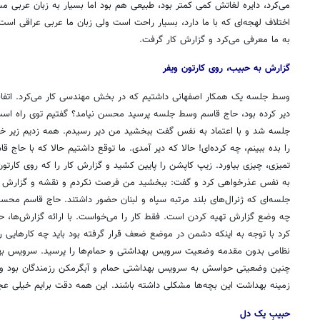
می‌کرد، دایره لغاتش کمی کمتر بود، طبیعی هم بود اما بسیار به زبان عربی مس
اختلاف لهجه‌ای که با ما دارد، بسیار راحت است ولی زبان ما عربی عراقی است
به ما معرفی می‌کرد و گزارش کار گرفت.
گزارش به حبیب، روی کارتون ویفر
وسط جلسه یک همکار اصفهانی داشتیم که در بخش مهندسی کار می‌کرد. اتفاقا
دیر کرده بود، حاج قاسم وسط جلسه پرسید محسن نیامد؟ گفتیم توی راه اس
جلسه شد و با اعتماد به نفس گفت ببخشید من دیر رسیدم. همه زدیم زیر خن
را بده ببینم، چه کرده‌ای! حالا که دیر آمدی. ما توقع داشتیم حالا که با حاج ق
تمیزی، چیزی بیاورد. زیپ کاپشن را پایین کشید و گزارش کار را که روی کارتون
به نفس عذرخواهی کرد و گفت: ببخشید من فرصت نکردم و نقشه و گزارش کار
جلسه‌ای که ژنرال‌های بلند مرتبه سپاه و لبنان حضور داشتند. حاج قاسم مح
چه وضع گزارش تهیه کردن است. فقط کار را می‌خواست. با ارائه گزارش‌ها، حا
کرد با توجه به اینکه دشمن در موضع ضعف قرار گرفته بود باید چه کارهایی ر
نظامی بدون مقدمه وضعیت سرویس بهداشتی و حمام‌ها را پرسید. سرویس بهد
چنین وضعیتی حواسش به سرویس بهداشتی حمام و آبگرمکن رزمندگان بود و به 
زمینه بهداشت این بچه‌ها مشکلی داشته باشند. این همه دقت برایم خیلی عج
حبیبِ یک دل