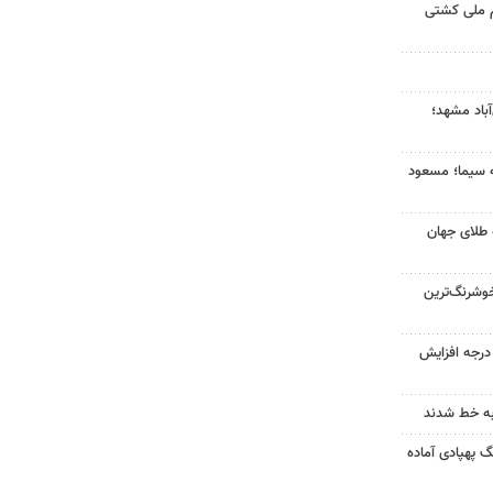
م ملی کشتی
آباد مشهد؛
ه سیما؛ مسعود
 طلای جهان
وشرنگ‌ترین
ای هوا در خراسان رضوی ۴ درجه افزایش
به خط شدند
گ پهپادی آماده