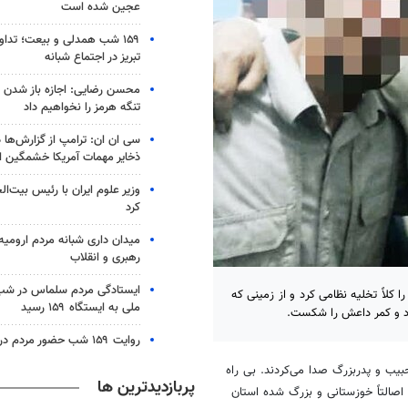
عجین شده است
۱۵۹ شب همدلی و بیعت؛ تدا
تبریز در اجتماع شبانه
محسن رضایی: اجازه باز شدن 
تنگه هرمز را نخواهیم داد
سی ان ان: ترامپ از گزارش‌ها 
ذخایر مهمات آمریکا خشمگین 
وزیر علوم ایران با رئیس بیت‌ال
کرد
میدان داری شبانه مردم ارومیه 
رهبری و انقلاب
ایستادگی مردم سلماس در شب 
کلاً تخلیه نظامی کرد و از زمینی که
ملی به ایستگاه ۱۵۹ رسید
د و کمر داعش را شکست.
روایت ۱۵۹ شب حضور مردم در کرج
بیب و پدربزرگ صدا می‌کردند. بی راه
پربازدیدترین ها
صالتاً خوزستانی و بزرگ شده استان