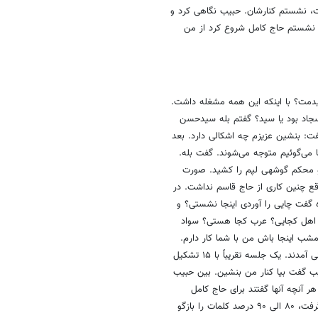
ت، نشستم کنارشان. حبیب نگاهی کرد و
 نشستم حاج کامل شروع کرد از من
یدمت؟ با اینکه این همه مشغله داشت.
جاد بود یا سید؟ گفتم بله سیدحسن
ت: بنشین عزیزم چه اشکالی دارد. بعد
می‌گوئیم متوجه می‌شوند. گفت بله.
گفت پس بنشین. حاج قاسم به من لطف داشت دستی به سر و رویم کشید و محکم گوشه‎ی لپم را کشید. صورت
دم توقع چنین کاری از حاج قاسم نداشت. در
گفت چایی را آوردی اینجا نشستی؟ و
؟ اهل کجایی؟ عرب کجا هستی؟ سواد
ب اینجا باش من با شما کار دارم.
خیلی مرا تحویل گرفت. دقایقی نشستیم تا اینکه فرماندهان ارشد لبنانی و ایرانی آمدند. یک جلسه تقریباً با ۱۵ تشکیل
بیب گفت بیا کنار من بنشین. بین حبیب
 آنچه آنها گفتند برای حاج کامل
خودتان ترجمه کن. حاج قاسم به زبان عربی مسلط بود ۱۰۰ درصد کلام را می‌گرفت، ۸۰ الی ۹۰ درصد کلمات را بازگو