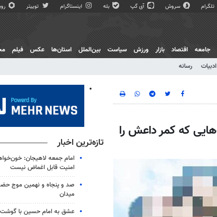
تلگرام
سروش
آی گپ
بله
اینستاگرام
توییتر
روبی
جامعه
اقتصاد
بازار
ورزش
سیاست
بین‌الملل
استان‌ها
عکس
فیلم
مج
ادبیات
رسانه
هایی که کمر داعش را
تازه‌ترین اخبار
امام جمعه لاهیجان: خون‌خوا
امنیت قابل اغماض نیست
صد و پنجاه و نهمین موج حضور
میدان
عشق به امام حسین با گوشت 