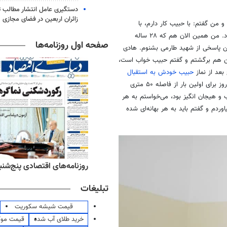
دستگیری عامل انتشار مطالب تو
زائران اربعین در فضای مجازی
 من گفتم: با حبیب کار دارم، با
لبخندی بر لب پاسخ داد، تو با حبیب کار داری؟ گفتم نه حاج کامل با او کار دارد. من همین الان هم که ۲۸ ساله
صفحه اول روزنامه‌ها
ن پاسخی از شهید طارمی بشنوم. هادی
 من هم برگشتم و گفتم حبیب خواب است،
عد از نماز
حبیب خودش به استقبال
آمد. حبیب دم در پایین پله‌ها نشسته بود، من تازه حبیب را شناختم. آن روز برای اولین بار از فاصله ۵۰ متری
و هیجان انگیز بود، می‌خواستم به هر
ردم و گفتم باید به هر بهانه‌ای شده
ه‌های اقتصادی پنج‌شنبه ۱۵ مرداد ۱۴۰۵
روزنامه‌های صبح پنج‌شنبه ۱۵ مرداد ۱۴۰۵
تبلیغات
قیمت شیشه سکوریت
خرید طلای آب شده
قیمت مو