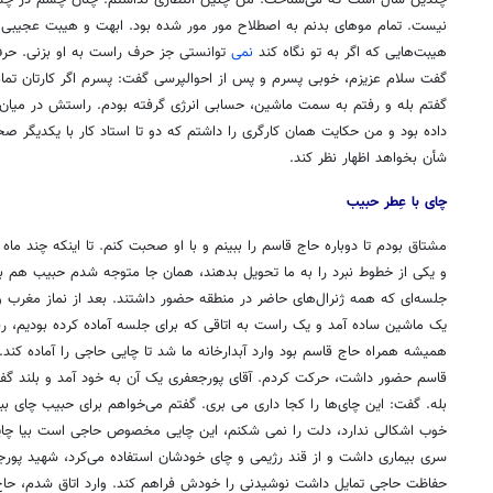
چندین سال است که می‌شناخت. من چنین انتظاری نداشتم. چنان چشم در چ
نیست. تمام موهای بدنم به اصطلاح مور مور شده بود. ابهت و هیبت عجیبی د
هیبت‌هایی که اگر به تو نگاه کند
نمی
‎توانستی جز حرف راست به او بزنی. حر
گفت سلام عزیزم، خوبی پسرم و پس از احوالپرسی گفت: پسرم اگر کارتان تما
گفتم بله و رفتم به سمت ماشین، حسابی انرژی گرفته بودم. راستش در میان چ
داده بود و من حکایت همان کارگری را داشتم که دو تا استاد کار با یکدیگر ص
شأن بخواهد اظهار نظر کند.
چای با عِطر حبیب
مشتاق بودم تا دوباره حاج قاسم را ببینم و با او صحبت کنم. تا اینکه چند ماه ب
و یکی از خطوط نبرد را به ما تحویل بدهند، همان جا متوجه شدم حبیب هم به
جلسه‌ای که همه ژنرال‌های حاضر در منطقه حضور داشتند. بعد از نماز مغرب و 
یک ماشین ساده آمد و یک راست به اتاقی که برای جلسه آماده کرده بودیم، ر
همیشه همراه حاج قاسم بود وارد آبدارخانه ما شد تا چایی حاجی را آماده کند
قاسم حضور داشت، حرکت کردم. آقای پورجعفری یک آن به خود آمد و بلند گفت: 
بله. گفت: این چای‌ها را کجا داری می بری. گفتم می‌خواهم برای حبیب چای ب
خوب اشکالی ندارد، دلت را نمی شکنم، این چایی مخصوص حاجی است بیا چای
سری بیماری داشت و از قند رژیمی و چای خودشان استفاده می‌کرد، شهید پورج
حفاظت حاجی تمایل داشت نوشیدنی را خودش فراهم کند. وارد اتاق شدم، حا