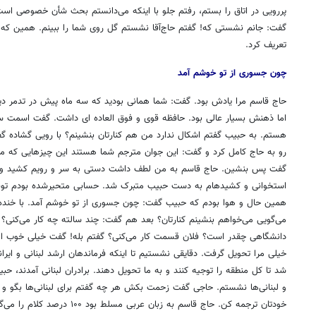
پررویی در اتاق را بستم، رفتم جلو با اینکه می‌دانستم بحث شأن خصوصی اس
گفت: جانم نشستی که! گفتم حاج‌آقا نشستم گل روی شما را ببینم. همین که
تعریف کرد.
چون جسوری از تو خوشم آمد
حاج قاسم مرا یادش بود. گفت: شما همانی بودید که سه ماه پیش در تدمر د
اما ذهنش بسیار عالی بود. حافظه قوی و فوق العاده ای داشت. گفت اسمت س
هستم. به حبیب گفتم اشکال ندارد من هم کنارتان بنشینم؟ با رویی گشاده گف
رو به حاج کامل کرد و گفت: این جوان مترجم شما هستند این چیزهایی که ما 
استخوانی و کشیده‎ام به دست حبیب متبرک شد. حسابی متحیرشده بو
همین حال و هوا بودم که حبیب گفت: چون جسوری از تو خوشم آمد. با خنده 
می‌گویی می‌خواهم بنشینم کنارتان؟ بعد هم گفت: چند سالته چه کار می‌کنی
دانشگاهی چقدر است؟ فلان قسمت کار می‌کنی؟ گفتم بله! گفت خیلی خوب امش
شد تا کل منطقه را توجیه کنند و به ما تحویل دهند. برادران لبنانی آمدند، ح
و لبنانی‌ها نشستم. حاجی گفت زحمت بکش هر چه گفتم برای لبنانی‌ها بگو و هر