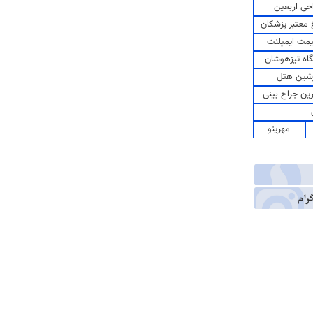
حی اربعین
معتبر پزشکان
مت ایمپلنت
اه تیزهوشان
شین هتل
رین جراح بینی
مهرینو