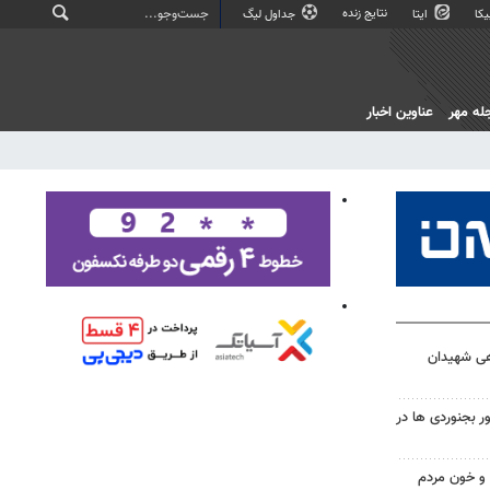
نتایج زنده
کا
ایتا
جداول لیگ
له مهر
عناوین اخبار
هی شهیدان
 بجنوردی ها در
و خون مردم