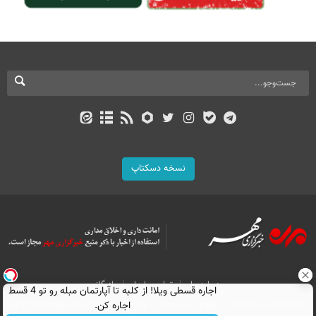
نسخه دسکتاپ
درباره ما
تماس با ما
بازرگانی
اجاره‌ قسطی ویلا! از کلبه تا آپارتمان مبله رو تو 4 قسط
اجاره کن.
All Content by Mehr News Agency is licensed under a Creative Commons