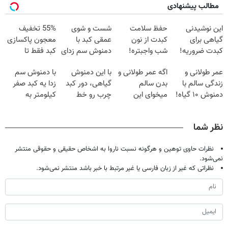
مطالب پیشنهادی
این نوشیدنی
حفظ سلامت
شست و شوی
55% تخفیف
گیاهی برای
کبدت از نون
عمقی کبد با
معجون پاکسازی
کبدت ضروریه!
شب واجبتره!
دمنوش سم زدای
کبد فقط تا
دارای سیب
گیاهی
امشب
عمر طولانی و
اگه عمر طولانی و
با این دمنوش
با دمنوش سم
سلامت
زندگی سالم با
بدن سالم
گیاهی، دور کبد
زدا یه کبد صفر
دمنوش ۱۰ گیاه!
میخوای این
چرب رو خط
کیلومتر به
(۵۵% تخفیف)
نوشیدنی رو با
بکش!
خودت هدیه بده
تخفیف بخر
نظر شما
نظرات حاوی توهین و هرگونه نسبت ناروا به اشخاص حقیقی و حقوقی منتشر
نمی‌شود.
نظراتی که غیر از زبان فارسی یا غیر مرتبط با خبر باشد منتشر نمی‌شود.