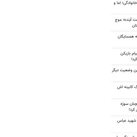
انوادگی؛ اما و
 کشور در ۷۲ ساعت آینده؛ موج
به همسایگان
ام بازیکن
رد!
ین وضعیت دیگر
گ کابینه اش
چنان سوژه
کرد!
 شهید عباس