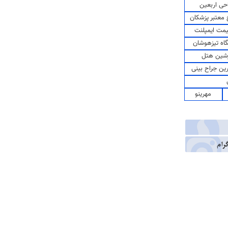
حی اربعین
معتبر پزشکان
مت ایمپلنت
اه تیزهوشان
شین هتل
رین جراح بینی
مهرینو