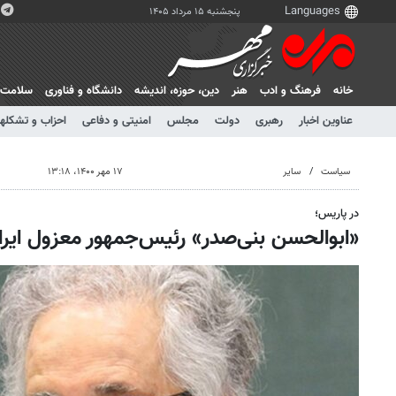
پنجشنبه ۱۵ مرداد ۱۴۰۵
خانه
فرهنگ و ادب
هنر
دين، حوزه، انديشه
دانشگاه و فناوری
سلامت
عناوین اخبار
رهبری
دولت
مجلس
امنیتی و دفاعی
احزاب و تشکلها
سیاست
سایر
۱۷ مهر ۱۴۰۰، ۱۳:۱۸
در پاریس؛
«ابوالحسن بنی‌صدر» رئیس‌جمهور معزول ایران