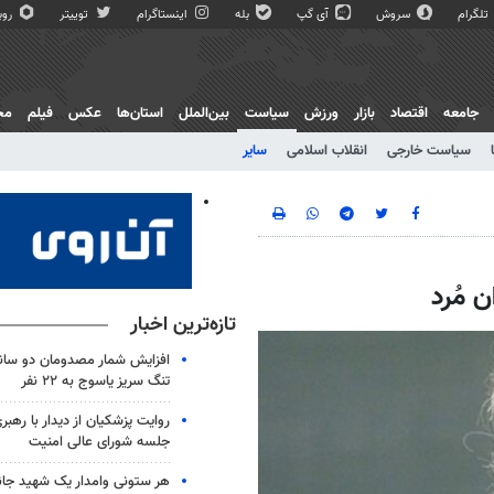
تلگرام
سروش
آی گپ
بله
اینستاگرام
توییتر
روبی
جامعه
اقتصاد
بازار
ورزش
سیاست
بین‌الملل
استان‌ها
عکس
فیلم
مج
سیاست خارجی
انقلاب اسلامی
سایر
 مُرد
تازه‌ترین اخبار
افزایش شمار مصدومان دو سانح
تنگ سریز یاسوج به ۲۲ نفر
روایت پزشکیان از دیدار با رهبر
جلسه شورای عالی امنیت
هر ستونی وامدار یک شهید جا