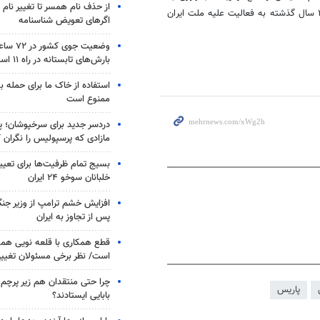
از حذف نام همسر تا تغییر نام خ
سرکرده سازمان منافقین به فرانسه گریخت و در طول ۴۰ سال گذشته به فعالیت علیه ملت ایران
اگرهای تعویض شناسنامه
وضعیت جوی
بارش‌های تابستانه در راه ۱۱ استان
استفاده از خاک ما برای حمله 
ممنوع است
دردسر جدید برای سرخپوشان؛ پی
مازادی که پرسپولیس را نگران ک
بسیج تمام ظرفیت‌ها برای تعی
خلبانان سوخو ۲۴ ایران
افزایش خشم ترامپ از وزیر جن
پس از تجاوز به ایران
قطع همکاری با قلعه نویی هم
است/ نظر برخی مسئولان تغییر 
چرا حتی منتقدان هم زیر پرچم
پاریس
بابایی ایستادند؟