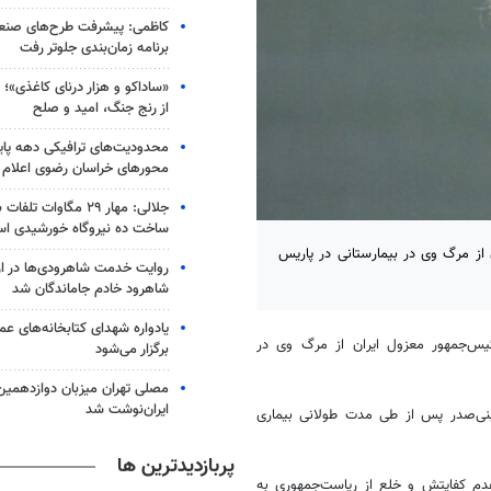
کاظمی: پیشرفت طرح‌های صنعتی
برنامه زمان‌بندی جلوتر رفت
«ساداکو و هزار درنای کاغذی»؛ ر
از رنج جنگ، امید و صلح
محدودیت‌های ترافیکی دهه پایا
محورهای خراسان رضوی اعلام
جلالی: مهار ۲۹ مگاوات ت
ساخت ده نیروگاه خورشیدی ا
از مرگ وی در بیمارستانی در پاریس
روایت خدمت شاهرودی‌ها در ار
شاهرود خادم جاماندگان شد
یادواره شهدای کتابخانه‌های ع
س‌جمهور معزول ایران از مرگ وی در
برگزار می‌شود
مصلی تهران میزبان دوازدهمین
ایران‌نوشت شد
ی‌صدر پس از طی مدت طولانی بیماری
پربازدیدترین ها
دم کفایتش و
خلع
از ریاست‌جمهوری به