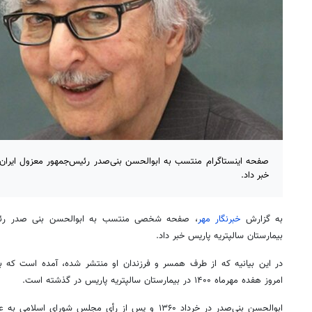
صفحه اینستاگرام منتسب به ابوالحسن بنی‌صدر رئیس‌جمهور معزول ایران 
خبر داد.
به گزارش
خبرنگار مهر
، صفحه شخصی منتسب به ابوالحسن
بنی
صدر رئی
بیمارستان
سالپتریه
پاریس خبر داد.
در این بیانیه که از طرف همسر و فرزندان او منتشر شده،
آمده است
که بن
امروز هفده مهرماه
۱۴۰۰
در بیمارستان
سالپتریه
پاریس در گذشته است.
ابوالحسن بنی‌صدر در خرداد
۱۳۶۰
و پس از رأی مجلس شورای اسلامی به ع