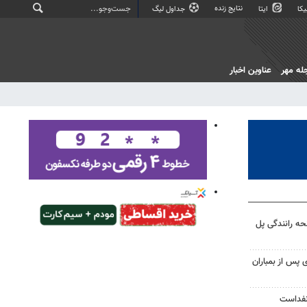
نتایج زنده
کا
ایتا
جداول لیگ
له مهر
عناوین اخبار
ه رانندگی پل
ی پس از بمباران
نفداست