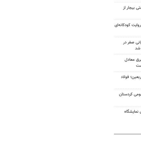
 بیجار از
وایت کودکانه‌ای
نی صفر در
 شد
لفات برق معادل
ست
بعین؛ فولاد
مومی کردستان
 نمایشگاه