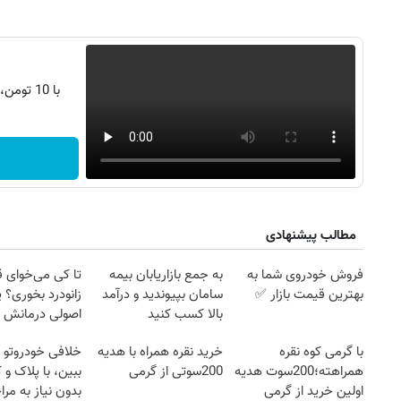
با 10 تومن، s25 اولترا بخر | اقساط 2 ساله
مطالب پیشنهادی
فروش خودروی شما به
به جمع بازاریابان بیمه
تا کی می‌خوای 
۱۴۰
روزنامه‌های ورزشی پنج‌شنبه ۱۵ مرداد ۱۴۰۵
روزنام
بهترین قیمت بازار ✅
سامان بپیوندید و درآمد
زانودرد بخوری؟ ی
بالا کسب کنید
اصولی درمانش 
با گرمی کوه نقره
خرید نقره همراه با هدیه
خلافی خودروتو ا
همراهته؛200سوت هدیه
200سوتی از گرمی
ببین، با پلاک و 
اولین خرید از گرمی
بدون نیاز به مرا