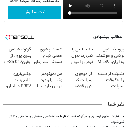
که شگفت زده ات میکنه 💡😍
ثبت سفارش
مطالب پیشنهادی
ورود یک غول
خداحافظی با
شست و شوی
گردونه شانس
لوکس و هوشمند
کمردرد، بدون
عمقی کبد با
بدون پوچ، از
به ایران، IM LS9
قرص و آمپول
دمنوش سم زدای
آیفون17تا PS5 و
رسماً رونمایی شد
گیاهی
طلای دیجیتال و
دندونت از دست
اگر میخوای
من نمیفهمم
لوکس‌ترین
دلار🔥
رفته؟ وقت
ایمپلنت کنی
وقتی زانو درد
شاسی‌بلند
ایمپلنت
الان وقتشه |
درمان داره، چرا
EREV در ایران،
دیجیتاله
فقط با ۲۵
دردش رو داری
توسط نیکا موتور
میلیون تومان!!!
تحمل میکنی؟❗
رونمایی شد!
نظر شما
نظرات حاوی توهین و هرگونه نسبت ناروا به اشخاص حقیقی و حقوقی منتشر
نمی‌شود.