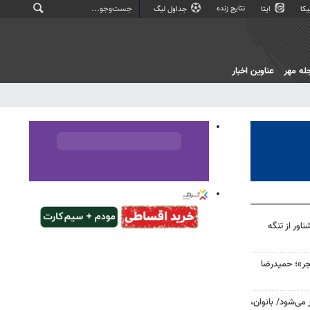
نتایج زنده
کا
ایتا
جداول لیگ
له مهر
عناوین اخبار
تکش و شناور از تنگه
جر»؛ حمیدرضا
گزار می‌شود/ بانوان،