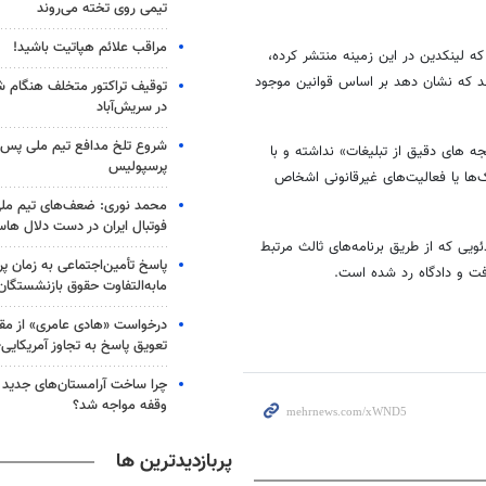
تیمی روی تخته می‌روند
مراقب علائم هپاتیت باشید!
 لینکدین در این زمینه منتشر کرده،
 دهند که نشان دهد بر اساس قوانین موجود
توقیف تراکتور متخلف هنگام 
در سریش‌آباد
شروع تلخ مدافع تیم ملی پس ا
 های دقیق از تبلیغات» نداشته و با
پرسپولیس
ک‌ها یا فعالیت‌های غیرقانونی اشخاص
محمد نوری: ضعف‌های تیم ملی
فوتبال ایران در دست دلال ها
ئویی که از طریق برنامه‌های ثالث مرتبط
پاسخ تأمین‌اجتماعی به زمان پ
فت و دادگاه رد شده است.
مابه‌التفاوت حقوق بازنشستگان
درخواست «هادی عامری» از مقا
تعویق پاسخ به تجاوز آمریکای
چرا ساخت آرامستان‌های جدید ت
وقفه مواجه شد؟
پربازدیدترین ها