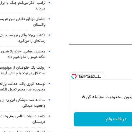
ترامپ: فکر می‌کنم جنگ با ایران
می‌یابد
امضای توافق دفاعی بین عربستا
پاکستان
«کشمیری»؛ وقتی برچسب‌سازی
رسانه‌ای را می‌گیرد
محسن رضایی: اجازه باز شدن 
تنگه هرمز را نخواهیم داد
روایت یک حقوقدان از موتورسوا
استقلال در تردد یا چالش فرهن
توسعه انرژی پاک، عدالت یارانه
مدیریت، سه محور تحول اقتص
ر بدون محدودیت معامله کن🔥
سامانه ضد موشکی لیزری؛ از ب
واقعیت میدانی
ادامه عملیات نظامی یمنی‌ها عل
دریافت وام
عربستان