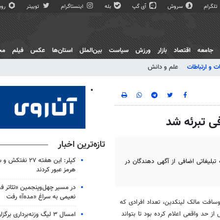
تلگرام
سروش
آی گپ
بله
اینستاگرام
توییتر
روبی
جامعه
اقتصاد
بازار
ورزش
سیاست
بین‌الملل
استان‌ها
عکس
فیلم
مج
ت و ارتباطات
علم و دانش
فی تبرئه شد
تازه‌ترین اخبار
کپلر: این هفته ۲۷ نف
تبلیغاتی اضافی از آگهی دهندگان در
هرمز عبور کردند
در مسیر چهل‌وپنجمین «تئاتر ف
نعیمی به سراغ «مده‌آ» رفت
سافت مالک لینکدین، تعداد افرادی که
ز حد واقعی اعلام کرده بود تا بتواند
امسال ۳ لیگ وزنه‌برداری بر