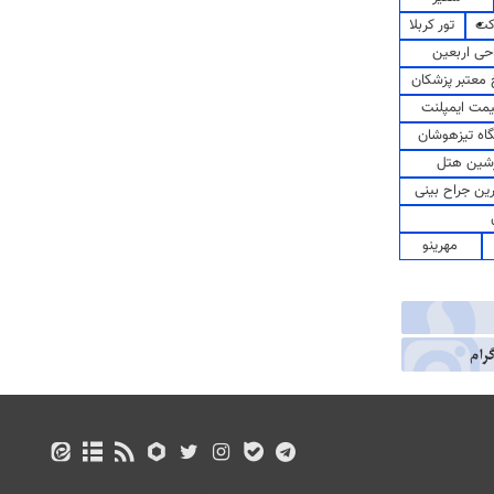
کت
تور کربلا
حی اربعین
معتبر پزشکان
مت ایمپلنت
اه تیزهوشان
شین هتل
رین جراح بینی
مهرینو