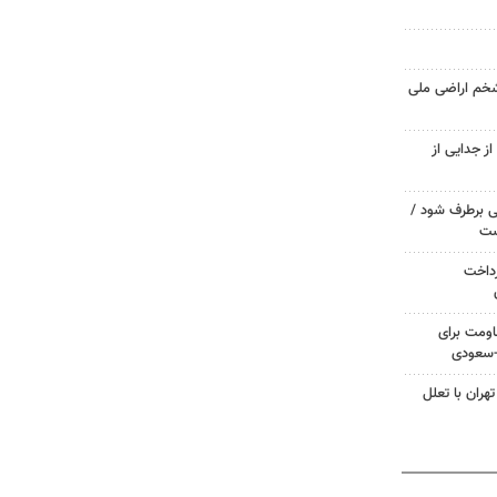
شخم اراضی ملی
ز جدایی از
 برطرف شود /
ست
رداخت
ومت برای
ی-سعودی
هران با تعلل