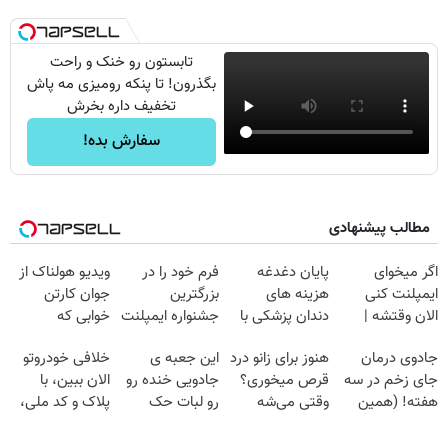
تابستون رو خنک و راحت
بگذرون! تا پنکه رومیزی مه پاش
تخفیف داره بخرش
سفارش بده!
مطالب پیشنهادی
اگر میخوای
پایان دغدغه
فرم خود را در
ویدیو هولناک از
ایمپلنت کنی
هزینه های
بزرگترین
جوان کارتن
الان وقتشه |
دندان پزشکی با
جشنواره ایمپلنت
خوابی که
فقط با ۲۵
پک سفید کننده
تهران پر کنید ! |
میلیاردر شد.
جادوی درمان
هنوز برای زانو درد
این جعبه ی
خلافی خودروتو
میلیون تومان!!!
خانگی
فقط ۲۵ میلیون
آموزش رایگان
جای زخم در سه
قرص میخوری؟
جادویی خنده رو
الان ببین، با
هفته! (همین
وقتی می‌شه
رو لبات حک
پلاک و کد ملی،
حالا رایگان
بدون عمل
میکنه
بدون نیاز به
صحبت کنید)
درمانش کرد؟؟؟؟
خرید40%تخفیف
مراجعه حضوری