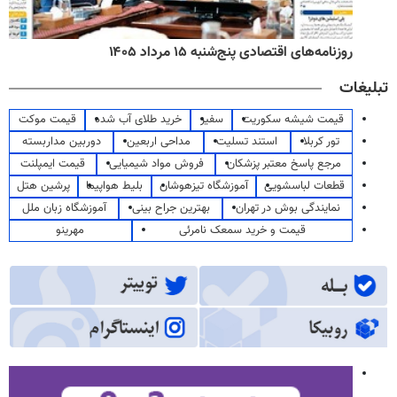
روزنامه‌های اقتصادی پنج‌شنبه ۱۵ مرداد ۱۴۰۵
تبلیغات
قیمت شیشه سکوریت
سفیر
خرید طلای آب شده
قیمت موکت
تور کربلا
استند تسلیت
مداحی اربعین
دوربین مداربسته
مرجع پاسخ معتبر پزشکان
فروش مواد شیمیایی
قیمت ایمپلنت
قطعات لباسشویی
آموزشگاه تیزهوشان
بلیط هواپیما
پرشین هتل
نمایندگی بوش در تهران
بهترین جراح بینی
آموزشگاه زبان ملل
قیمت و خرید سمعک نامرئی
مهرینو