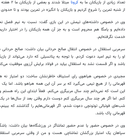
تعداد زیادی از بازیکنان ما به
کرونا
مبتلا شدند و
از شنبه تمرین را شروع کردیم و بازیکنان با انگیزه در تمرین بودند و تا حدودی 
وی در خصوص داشته‌های تیمش در این بازی گفت: نسبت به نیم فصل نخست
داده‌ایم و یامگا هم محروم است و به جز آن همه بازیکنان را در اختیار داری
خدمت نگرفته‌ایم.
سرمربی استقلال در خصوص انتقال صالح حردانی بیان داشت: صالح حردانی 
او را به تیم امید دعوت کردم. با توجه به پتانسیلی که دارد می‌تواند از با
باشد و اگر قسمت نشد به استقلال بیاید در فولاد برایش آرزوی موفقیت می‌کن
مجیدی در خصوص هیاهوی رای استیناف خاطرنشان ساخت: دو امتیاز نه هی
قهرمانی را از هیچ تیمی می‌گیرد که بر سر آن این همه هیاهو باشد. اما یک 
این است که نمی‌دانم چند سال مربیگری می‌کنم. فعلاً ابتدای این راه هستم و ب
کنم. اما اگر هر چند سال مربیگری کنم دوست دارم وقتی بعد از سال‌ها در یک ب
شب‌های فوتبالی توتونچی دعوت شدم، اگر قهرمانی‌هایم را گذاشتند که ببینم،
قهرمانی پاک باشد.
وی در خصوص حضور یا عدم حضور تماشاگر در ورزشگاه‌ها بیان داشت: باشگا
سپاهان یک امتیاز بزرگشان تماشاچی هست و من از وقتی سرمربی استقلال 