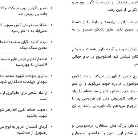
 بعضی از بازیکنان ما ۲ هفته تمرین نکردند. از این بابت نگران بودیم و
تغییر ناگهانی روی نیمکت تراکتو
نگرانی از بین رفت.
جانشین ربیعی شد
 آزادی، مرادمند و رابط را از دست
تعداد مصدومان آتش سوزی کار
م. ضمن اینکه هنوز بازیکن جدیدی را به
نصیرآباد به ۱۰ نفر رسید
مردم گناوه نگران نباشند؛ انفجا
معدن سنگ بینک
بازیکن خوب و آینده داری هست و خودم
زیکنان فیکس تیم اسکوچیچ در جام جهانی
هشدار تداوم بارش‌های تابستان
م.
۴ استان تا چهارشنبه
سالروز شهادت شهید محمد ناص
چ تیمی را قهرمان می‌کند و نه شانس
شهدای دیپلمات نامگذاری شود
موضوع را درباره خودم می‌گویم و آن هم
اید خیلی تلاش کنم و مطالعه‌ام را زیاد
آیا ماءالشعیر برای جلوگیری از
رنامه تلویزیونی مثل نود فردوسی پور یا
است
 ترجیح می‌دهم یک قهرمانی باشد اما آن
«حجت خدا»، لقبی که رهبر شهی
شهید بخشید
ه‌های بزرگ مثل استقلال، پرسپولیس و
گرمای گلستان امروز به اوج می‌ر
رعدوبرق از سه‌شنبه
شدم این امتیاز را نداشتم. امیدوارم