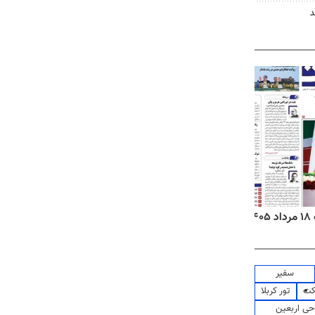
د
۱
روزنامه‌های صبح یکشنبه ۱۸ مرداد ۱۴۰۵
روزنام
سفیر
کت
تور کربلا
حی اربعین