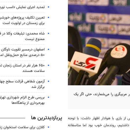
تمدید اجرای نمایش «اسب نورد
تعیین تکلیف پروژه‌های خورشیدی
برای زمستان در اولویت است
شاه محمدی: تبلیغات وکلا در 
ممنوع نیست
اصفهان درمسیر تقویت ناوگان 
۵۰ درصدی منابع حمل‌ونقل امسال
۶۵۰ هزار نفر در استان زنجا
سلامت هستند
آزمون شفاهی قرائت سطح چهار 
برگزار شد
 مربیگری را می‌شمارند، حتی اگر یک
بررسی طرح الزام شهرداری تهرا
بهره‌برداری از پناهگاه‌ها
پربازدیدترین ها
 بازی با هوادار اظهار داشت: با توجه
 در ۶ بازی آخر فصل ۵ برد و یک مساوی داشتیم، روندمان خوب بود اما متاسفانه
کلاژن برای سلامت استخوان زن