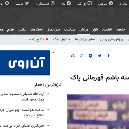
تلگرام
سروش
آی گپ
بله
اینستاگرام
توییتر
روبی
جامعه
اقتصاد
بازار
ورزش
سیاست
بین‌الملل
استان‌ها
عکس
فیلم
مج
ورزش‌های رزمی
سایر ورزش‌ها
جداول لیگ
نتایج زنده
ته باشم قهرمانی پاک
تازه‌ترین اخبار
آیت الله شعبانی: مسجد محور 
محله‌محور است
ساعت هوشمند اوپو میزان چرب
اطلاع می دهد
خبرنگاران صدای افراد بی‌صدا 