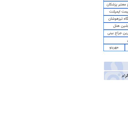
معتبر پزشکان
مت ایمپلنت
اه تیزهوشان
شین هتل
رین جراح بینی
مهرینو