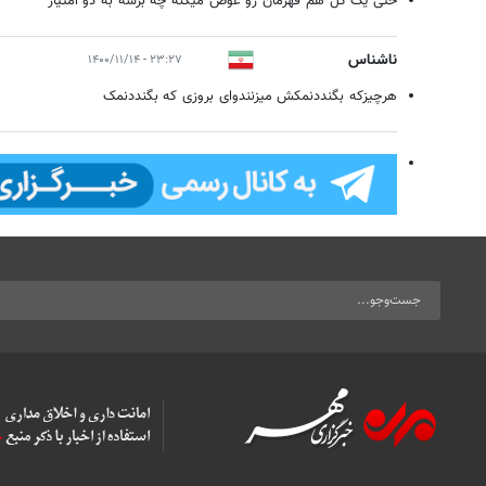
حتی یک گل هم قهرمان رو عوض میکنه چه برسه به دو امتیاز
ناشناس
۲۳:۲۷ - ۱۴۰۰/۱۱/۱۴
هرچیزکه بگنددنمکش میزنندوای بروزی که بگنددنمک