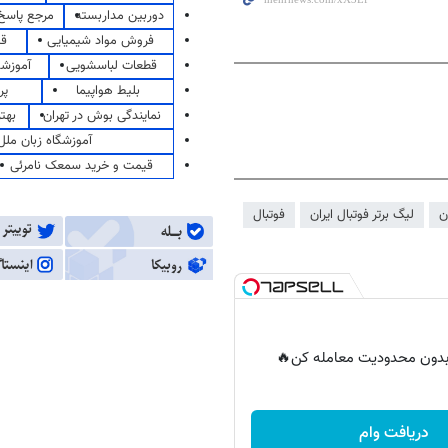
دوربین مداربسته
مرجع پاسخ 
فروش مواد شیمیایی
قی
قطعات لباسشویی
آموزشگ
بلیط هواپیما
پر
نمایندگی بوش در تهران
بهت
آموزشگاه زبان ملل
قیمت و خرید سمعک نامرئی
ن
لیگ برتر فوتبال ایران
فوتبال
ر بدون محدودیت معامله کن🔥
دریافت وام