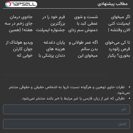
مطالب پیشنهادی
اگر میخوای
شست و شوی
فرم خود را در
جادوی درمان
ایمپلنت کنی
عمقی کبد با
بزرگترین
جای زخم در سه
الان وقتشه |
دمنوش سم زدای
جشنواره ایمپلنت
هفته! (همین
فقط با ۲۵
گیاهی
تهران پر کنید ! |
حالا رایگان
تا کی می‌خوای
اگه عمر طولانی و
پایان دغدغه
ویدیو هولناک از
میلیون تومان!!!
فقط ۲۵ میلیون
صحبت کنید)
قرص زانودرد
بدن سالم
هزینه های
جوان کارتن
بخوری؟ یکبار
میخوای این
دندان پزشکی با
خوابی که
اصولی درمانش
نوشیدنی رو با
پک سفید کننده
میلیاردر شد.
کن
تخفیف بخر
خانگی
آموزش رایگان
نظر شما
نظرات حاوی توهین و هرگونه نسبت ناروا به اشخاص حقیقی و حقوقی منتشر
نمی‌شود.
نظراتی که غیر از زبان فارسی یا غیر مرتبط با خبر باشد منتشر نمی‌شود.