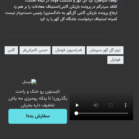
توقف سپاهان، برد گل گهر و شکست فولاد در نیمه نخست
کلاف سردرگم در پرونده بازیکن گابنی/استیناف معادلات را بر هم زد
ارجاع پرونده بازیکن گابنی گل‌گهر به دادگستری/ پلیس دست‌بردار نیست
کمیته استیناف درخواست باشگاه گل گهر را رد کرد
برچسب‌ها
تیم گل گهر سیرجان
فدراسیون فوتبال
حسن کامرانی‌فر
گابن
فوتبال
تابستون رو خنک و راحت
بگذرون! تا پنکه رومیزی مه پاش
تخفیف داره بخرش
سفارش بده!