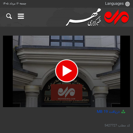
جمعه ۱۶ مرداد ۱۴۰۵
0
دریافت
19 MB
seconds
of
4
کد مطلب
5427727
minutes,
9