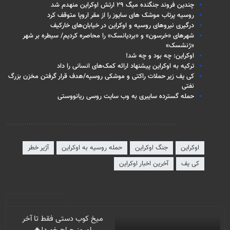
چندین فروند جنگنده میگ ۲۹ ارتش اوکراین منهدم شد
روسیه پرتاب موشک های سایوز را از مقر اروپا متوقف کرد
درگیری نیروهای روسیه و اوکراین در خیابان‌های خارکیف
شهرهای «خرسون» و «بردیانسک» را محاصره کردیم/ سیطره بر شهر
«ژنشسک»
اوکراین: چه بود و چه شد!
ترکیه به اوکراین پیشنهاد ارائه کمک‌های انسانی را داد
کی یف زیر حملات راکتی و موشکی روسیه/هدف قرار گرفتن مخزن بزرگ
نفتی
حمله گسترده سایبری به وب سایت روسی ریانووستی
برچسب‌ها
اوکراین
جنگ اوکراین
حمله روسیه به اوکراین
آژیر خطر
کی یف
آخرین اخبار اوکراین
میخ کوب دستی فقط تا آخر