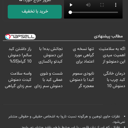
امروز حراج خورد!🔥
خرید با تخفیف
مطالب پیشنهادی
اگه به سلامتیت
تنها نسخه ی
نجاتش بده! با
راز داشتن کبد
اهمیت میدی
گیاهی مورد
این دمنوش
سالم! دمنوش
این دمنوشو از
اعتماد برای
کبدتو پاکسازی
10 گیاه(55%
دست نده
تصفیه کبد(دارای
کن+ضمانت
تخفیف)
درمان خانگی
نابودی سموم
شست و شوی
واسه سلامت
سیب سلامت)
مرجوعی
کبد چرب با
کبد! با دمنوش
عمقی کبد با
کبدت دمنوش
دمنوش 10
معجزه گر
دمنوش سم زدای
سم زدای گیاهی
گیاه+55%
گیاهی+ضمانت
گیاهی
رو امتحان
تخفیف
مرجوعی
کن(55%
نظر شما
تخفیف)
نظرات حاوی توهین و هرگونه نسبت ناروا به اشخاص حقیقی و حقوقی منتشر
نمی‌شود.
نظراتی که غیر از زبان فارسی یا غیر مرتبط با خبر باشد منتشر نمی‌شود.