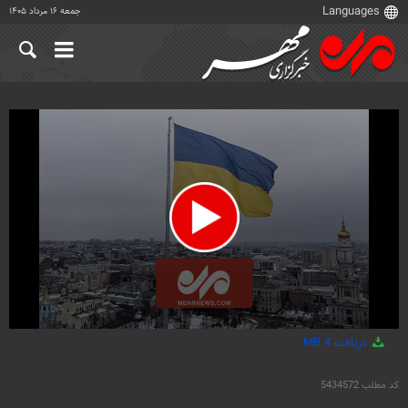
جمعه ۱۶ مرداد ۱۴۰۵
0
دریافت
4 MB
seconds
of
45
کد مطلب
5434572
seconds