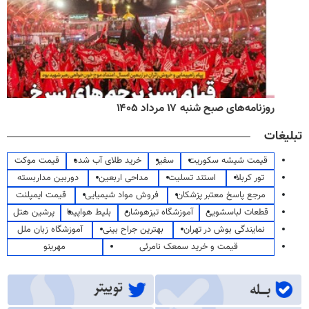
روزنامه‌های صبح شنبه ۱۷ مرداد ۱۴۰۵
تبلیغات
قیمت شیشه سکوریت
سفیر
خرید طلای آب شده
قیمت موکت
تور کربلا
استند تسلیت
مداحی اربعین
دوربین مداربسته
مرجع پاسخ معتبر پزشکان
فروش مواد شیمیایی
قیمت ایمپلنت
قطعات لباسشویی
آموزشگاه تیزهوشان
بلیط هواپیما
پرشین هتل
نمایندگی بوش در تهران
بهترین جراح بینی
آموزشگاه زبان ملل
قیمت و خرید سمعک نامرئی
مهرینو