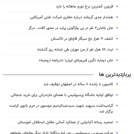
قزوین کمترین نرخ تورم ماهانه را دارد
هشدار جدی گرینلند درباره حفاری شرکت نفتی آمریکایی
جان باختن۲ نفر در پی واژگونی پراید در محور کلات ـ درگز
کشف ۳ هزار نخ سیگار قاچاق در تاکستان
تردد ۶۸ هزار نفر از مرز مهران طی شبانه روز گذشته
جان دوباره نگین فیروزه‌ای ایران؛ «دریاچه ارومیه»
پربازدیدترین ها
کامیون با راننده ۸ ساله در اصفهان توقیف شد
توافق اولیه باشگاه پرسپولیس با همتای مازندرانی برای خرید جنجالی
گرامیداشت سپهبد شهید سیدعبدالرحیم موسوی در حرم بانوی کرامت
برگزار شد
تمجید رسانه آلبانیایی از عملکرد آسانی مقابل استقلال خوزستان
حرکت سرمربی پرسپولیس روی لبه پرتگاه/ تارتار دیگر بهانه‌ای نخواهد