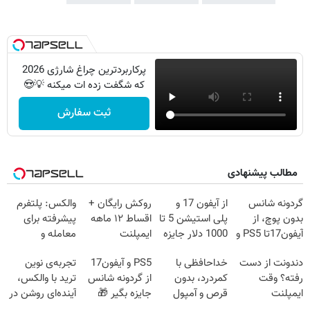
پرکاربردترین چراغ شارژی 2026
که شگفت زده ات میکنه 💡😍
ثبت سفارش
مطالب پیشنهادی
گردونه شانس
از آیفون 17 و
روکش رایگان +
والکس: پلتفرم
بدون پوچ، از
پلی استیشن 5 تا
اقساط ۱۲ ماهه
پیشرفته برای
آیفون17تا PS5 و
1000 دلار جایزه
ایمپلنت
معامله و
طلای دیجیتال و
ببر
سرمایه‌گذاری
دندونت از دست
خداحافظی با
PS5 و آیفون17
تجربه‌ی نوین
دلار🔥
ایمن
رفته؟ وقت
کمردرد، بدون
از گردونه شانس
ترید با والکس،
ایمپلنت
قرص و آمپول
جایزه بگیر 🎁
آینده‌ای روشن در
دیجیتاله
انتظار شماست