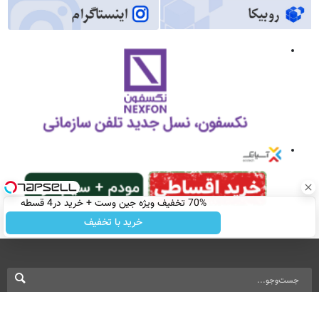
70% تخفیف ویژه جین وست + خرید در4 قسطه
خرید با تخفیف